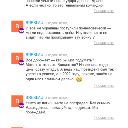
понесли убытки после удара дронов. Браво!
А если честно, то это гениальный командир.
Посмотреть
BRESLAU
2 недели назад
B
И всё же украинцы поступили по-человечески —
могли ведь атаковать днём. Неужели никто не
видит, что мы проигрываем эту войну!?
Посмотреть
BRESLAU
3 недели назад
B
Всё дорожает — кто бы мог подумать?
Может, атаковать Вашингтон? Наверняка тогда
цены сразу упадут. А ведь наш президент был так
уверен в успехе, а в 2022 году, похоже, зашёл на
один мост слишком далеко.
...
Посмотреть
BRESLAU
3 недели назад
B
Никто не погиб, никто не пострадал. Как обычно.
Расходитесь, пожалуйста, по домам. Мы
побеждаем.
Посмотреть