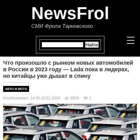
NewsFrol
СМИ Фрола Тарновского
Что произошло с рынком новых автомобилей
НОВОСТИ
в России в 2023 году — Lada пока в лидерах,
но китайцы уже дышат в спину
СТАТЬИ
АВТО И МОТО
ПОЛИТИКА
Опубликовано: 14:30 22.01.2024
9656
1
ЭКОНОМИКА
В МИРЕ
ОБЩЕСТВО