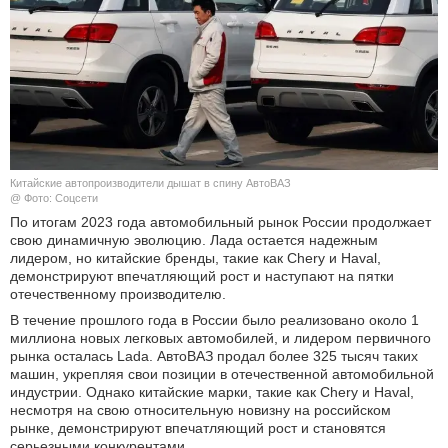
КУЛЬТУРА
НАУКА
СПОРТ
ШОУ-БИЗНЕС
Китайские автопроизводители дышат в спину АвтоВАЗ
@ Фото: Соцсети
АВТО И МОТО
По итогам 2023 года автомобильный рынок России продолжает
свою динамичную эволюцию. Лада остается надежным
лидером, но китайские бренды, такие как Chery и Haval,
ЭГОИЗМ
демонстрируют впечатляющий рост и наступают на пятки
отечественному производителю.
БЛОГ
В течение прошлого года в России было реализовано около 1
миллиона новых легковых автомобилей, и лидером первичного
рынка осталась Lada. АвтоВАЗ продал более 325 тысяч таких
машин, укрепляя свои позиции в отечественной автомобильной
индустрии. Однако китайские марки, такие как Chery и Haval,
несмотря на свою относительную новизну на российском
рынке, демонстрируют впечатляющий рост и становятся
серьезными конкурентами.