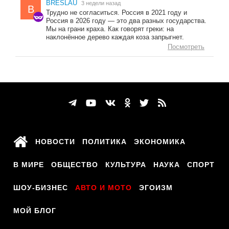
BRESLAU
3 недели назад
B
Трудно не согласиться. Россия в 2021 году и
Россия в 2026 году — это два разных государства.
Мы на грани краха. Как говорят греки: на
наклонённое дерево каждая коза запрыгнет.
Посмотреть
НОВОСТИ
ПОЛИТИКА
ЭКОНОМИКА
В МИРЕ
ОБЩЕСТВО
КУЛЬТУРА
НАУКА
СПОРТ
ШОУ-БИЗНЕС
АВТО И МОТО
ЭГОИЗМ
МОЙ БЛОГ