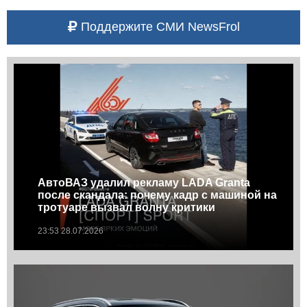
Поддержите СМИ NewsFrol
АвтоВАЗ удалил рекламу LADA Granta
после скандала: почему кадр с машиной на
тротуаре вызвал волну критики
23:53 28.07.2026