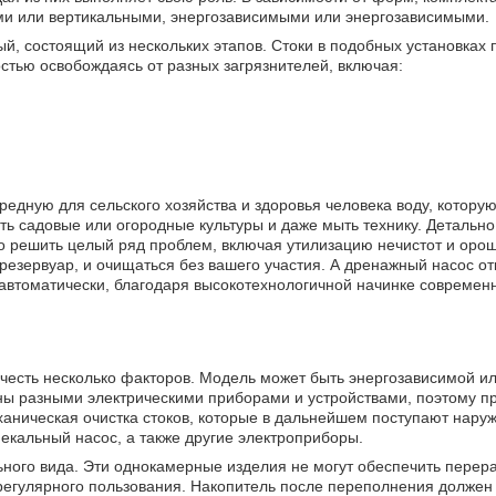
ми или вертикальными, энергозависимыми или энергозависимыми.
й, состоящий из нескольких этапов. Стоки в подобных установках
тью освобождаясь от разных загрязнителей, включая:
редную для сельского хозяйства и здоровья человека воду, котору
ть садовые или огородные культуры и даже мыть технику. Детально
о решить целый ряд проблем, включая утилизацию нечистот и орош
 резервуар, и очищаться без вашего участия. А дренажный насос от
автоматически, благодаря высокотехнологичной начинке современ
учесть несколько факторов. Модель может быть энергозависимой и
ны разными электрическими приборами и устройствами, поэтому п
ханическая очистка стоков, которые в дальнейшем поступают наруж
кальный насос, а также другие электроприборы.
ного вида. Эти однокамерные изделия не могут обеспечить перера
регулярного пользования. Накопитель после переполнения должен 