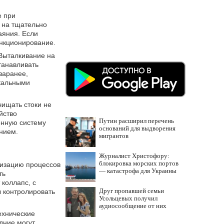
е при
 на тщательно
аяния. Если
ункционирование.
 Выталкивание на
танавливать
заранее,
окальными
чищать стоки не
йство
Путин расширил перечень
енную систему
оснований для выдворения
нием.
мигрантов
Журналист Христофору:
блокировка морских портов
тизацию процессов
— катастрофа для Украины
ть
коллапс, с
Друг пропавшей семьи
ы контролировать
Усольцевых получил
аудиосообщение от них
ехнические
дние могут