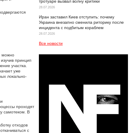
тротуаре вызвал волну критики
28.07.2026
 подвергаются
Иран заставил Киев отступить: почему
Украина внезапно сменила риторику после
инцидента с подбитым кораблем
28.07.2026
Все новости
ю можно
 изучив принцип
ение участка.
качает уже
ных локально-
ли
роцессы проходят
у самотеком. В
ботку отходов
откачиваться с