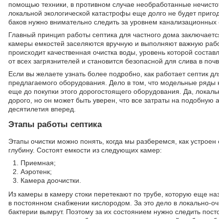
помощью техники, в противном случае необработанные нечистоты
локальной экологической катастрофы еще долго не будет приго
баков нужно внимательно следить за уровнем канализационных 
Главный принцип работы септика для частного дома заключаетс
камеры емкостей заселяются вручную и выполняют важную рабо
происходит качественная очистка воды, уровень которой составл
от всех загрязнителей и становится безопасной для слива в поч
Если вы желаете узнать более подробно, как работает септик д
предлагаемого оборудования. Дело в том, что модельные ряды 
еще до покупки этого дорогостоящего оборудования. Да, локаль
дорого, но он может быть уверен, что все затраты на подобную
десятилетия вперед.
Этапы работы септика
Этапы очистки можно понять, когда мы разберемся, как устрое
глубину. Состоят емкости из следующих камер:
Приемная;
Аэротенк;
Камера доочистки.
Из камеры в камеру стоки перетекают по трубе, которую еще н
в постоянном снабжении кислородом. За это дело в локально-оч
бактерии вымрут. Поэтому за их состоянием нужно следить пос