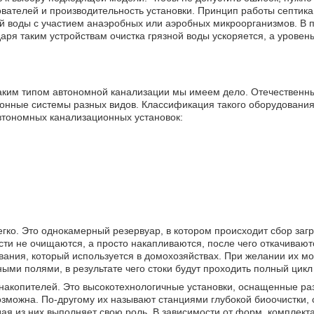
вателей и производительность установки. Принцип работы септика
й воды с участием анаэробных или аэробных микроорганизмов. В 
аря таким устройствам очистка грязной воды ускоряется, а уровен
с каким типом автономной канализации мы имеем дело. Отечественн
нные системы разных видов. Классификация такого оборудования
втономных канализационных установок:
легко. Это однокамерный резервуар, в котором происходит сбор заг
ости не очищаются, а просто накапливаются, после чего откачиваю
вания, который используется в домохозяйствах. При желании их м
ми полями, в результате чего стоки будут проходить полный цикл
 накопителей. Это высокотехнологичные установки, оснащенные р
озможна. По-другому их называют станциями глубокой биоочистки, 
ая из них выполняет свою роль. В зависимости от форм, комплект