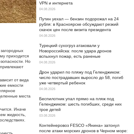
VPN и интернета
04.08.2026
Путин уехал — бензин подорожал на 24
рубля: в Красноярске обсуждают резкий
скачок цен после визита президента
04.08.2026
Турецкий сухогруз атаковали у
 загородных
Новороссийска: после удара дронов
ому приходится
вспыхнул пожар, есть раненые
езопасности. Но
04.08.2026
 привлекают
Дрон ударил по пляжу под Геленджиком:
число пострадавших выросло до 58, погиб
ависит от вида
уже четвертый ребенок
акие емкости
04.08.2026
гулярное
ыделенные места
Беспилотник упал прямо на пляж под
Геленджиком: шесть погибших, среди них
учится. Иначе
трое детей
ем жидкость,
03.08.2026
оследствиях.
Контейнеровоз FESCO «Янина» затонул
после атаки морских дронов в Черном море:
 учесть