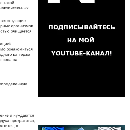
е такой
 накопительных
ответствующие
юрных организмов
ностью очищается
тацией
имо ознакомиться
одного коттеджа
решена на
а определенную
тенке и нуждаются
духа прекратится,
атится, а