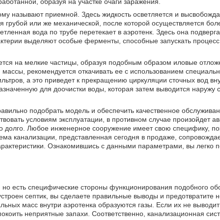
работанной, образуя на участке очаги заражения.
ому называют приемной. Здесь жидкость осветляется и высвобожда
ся грубой или же механической, после которой осуществляется бол
етленная вода по трубе перетекает в аэротенк. Здесь она подверг
бактерии выделяют особые ферменты, способные запускать процес
ется на мелкие частицы, образуя подобным образом иловые отлож
 массы, рекомендуется откачивать ее с использованием специальн
льтров, а это приведет к прекращению циркуляции сточных вод вну
назначенную для доочистки воды, которая затем выводится наружу
я правильно подобрать модель и обеспечить качественное обслужива
вовать условиям эксплуатации, в противном случае произойдет ав
о долго. Любое инженерное сооружение имеет свою специфику, по
тема канализации, представленная сегодня в продаже, сопровожда
арактеристики. Ознакомившись с данными параметрами, вы легко п
 но есть специфические стороны функционирования подобного об
 устроен септик, вы сделаете правильные выводы и предотвратите
ьных масс внутри аэротенка образуются газы. Если их не выводит
спокоить неприятные запахи. Соответственно, канализационная сис