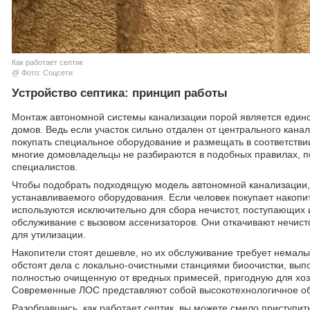
Как работает септик
@ Фото: Соцсети
Устройство септика: принцип работы
Монтаж автономной системы канализации порой является един
домов. Ведь если участок сильно отдален от центрального кана
покупать специальное оборудование и размещать в соответстви
многие домовладельцы не разбираются в подобных правилах, 
специалистов.
Чтобы подобрать подходящую модель автономной канализации, не
устанавливаемого оборудования. Если человек покупает накопит
используются исключительно для сбора нечистот, поступающих 
обслуживание с вызовом ассенизаторов. Они откачивают нечист
для утилизации.
Накопители стоят дешевле, но их обслуживание требует немалых
обстоят дела с локально-очистными станциями биоочистки, вы
полностью очищенную от вредных примесей, пригодную для хозяй
Современные ЛОС представляют собой высокотехнологичное об
Разобравшись, как работает септик, вы можете смело приступит