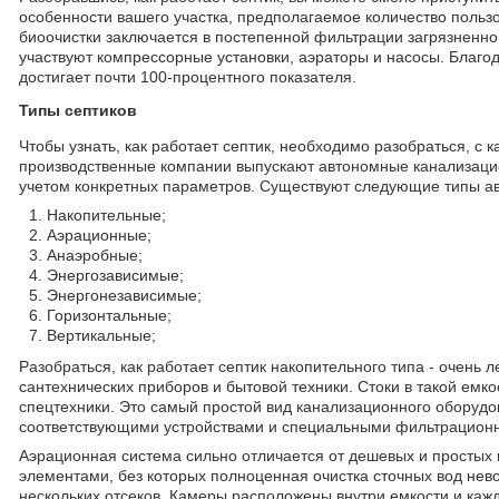
особенности вашего участка, предполагаемое количество пользо
биоочистки заключается в постепенной фильтрации загрязненно
участвуют компрессорные установки, аэраторы и насосы. Благод
достигает почти 100-процентного показателя.
Типы септиков
Чтобы узнать, как работает септик, необходимо разобраться, 
производственные компании выпускают автономные канализацио
учетом конкретных параметров. Существуют следующие типы а
Накопительные;
Аэрационные;
Анаэробные;
Энергозависимые;
Энергонезависимые;
Горизонтальные;
Вертикальные;
Разобраться, как работает септик накопительного типа - очень 
сантехнических приборов и бытовой техники. Стоки в такой емк
спецтехники. Это самый простой вид канализационного оборудо
соответствующими устройствами и специальными фильтрационны
Аэрационная система сильно отличается от дешевых и простых
элементами, без которых полноценная очистка сточных вод нев
нескольких отсеков. Камеры расположены внутри емкости и кажд