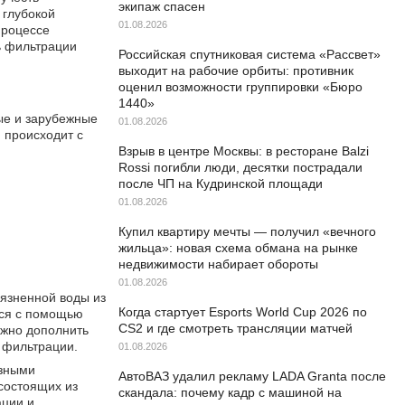
экипаж спасен
 глубокой
01.08.2026
процессе
ь фильтрации
Российская спутниковая система «Рассвет»
выходит на рабочие орбиты: противник
оценил возможности группировки «Бюро
1440»
ые и зарубежные
01.08.2026
 происходит с
Взрыв в центре Москвы: в ресторане Balzi
Rossi погибли люди, десятки пострадали
после ЧП на Кудринской площади
01.08.2026
Купил квартиру мечты — получил «вечного
жильца»: новая схема обмана на рынке
недвижимости набирает обороты
01.08.2026
рязненной воды из
Когда стартует Esports World Cup 2026 по
тся с помощью
CS2 и где смотреть трансляции матчей
ожно дополнить
 фильтрации.
01.08.2026
азными
АвтоВАЗ удалил рекламу LADA Granta после
состоящих из
скандала: почему кадр с машиной на
ации и