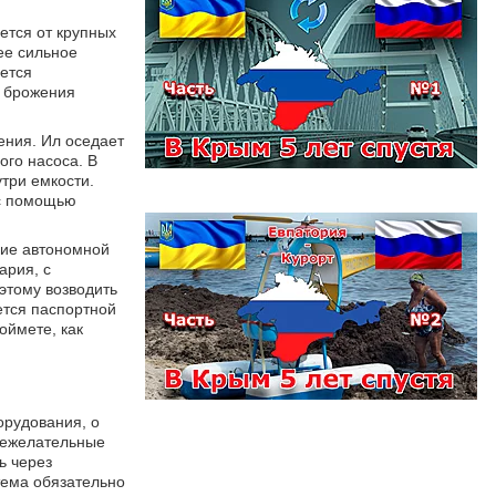
ется от крупных
ее сильное
ается
с брожения
ения. Ил оседает
ого насоса. В
три емкости.
 с помощью
ние автономной
ария, с
этому возводить
ется паспортной
оймете, как
орудования, о
 нежелательные
ь через
тема обязательно