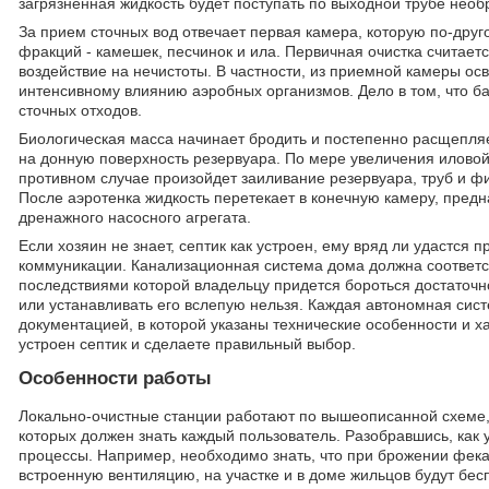
загрязненная жидкость будет поступать по выходной трубе необ
За прием сточных вод отвечает первая камера, которую по-друг
фракций - камешек, песчинок и ила. Первичная очистка считает
воздействие на нечистоты. В частности, из приемной камеры осв
интенсивному влиянию аэробных организмов. Дело в том, что 
сточных отходов.
Биологическая масса начинает бродить и постепенно расщепля
на донную поверхность резервуара. По мере увеличения иловой
противном случае произойдет заиливание резервуара, труб и фи
После аэротенка жидкость перетекает в конечную камеру, пред
дренажного насосного агрегата.
Если хозяин не знает, септик как устроен, ему вряд ли удастс
коммуникации. Канализационная система дома должна соответст
последствиями которой владельцу придется бороться достаточн
или устанавливать его вслепую нельзя. Каждая автономная сис
документацией, в которой указаны технические особенности и х
устроен септик и сделаете правильный выбор.
Особенности работы
Локально-очистные станции работают по вышеописанной схеме,
которых должен знать каждый пользователь. Разобравшись, как
процессы. Например, необходимо знать, что при брожении фекал
встроенную вентиляцию, на участке и в доме жильцов будут бе