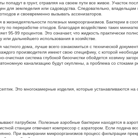
 попадут в грунт, отравляя на своем пути все живое. Участок посл
ден для земледелия или садоводства. Следовательно, владельцам
отходов и своевременно вызывать ассенизаторов.
я в жизнедеятельности полезных микроорганизмов. Бактерии в со
ту по переработке отходов. Благодаря воздействию таких миниат
яет 95-99 процентов. Это означает, что жидкость практически пол
ву или дальнейшего использования в хозяйстве.
ля частного дома, лучше всего ознакомиться с технической докумен
каждого производителя имеют свою специфику, с которой необход
но-очистная система глубокой биоочистки обойдется хозяину загор
 автономную канализацию будут окуплены, а проблема со стоками 
н септик. Это многокамерные изделия, которые устанавливаются н
азывают патрубком. Полезные аэробные бактерии находятся в аэро
истной станции отвечают компрессор с аэратором. Если подача воз
тоянно. При вымирании микроорганизмов процесс фильтрации прекр