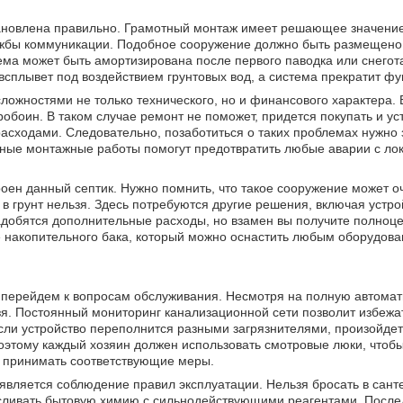
становлена правильно. Грамотный монтаж имеет решающее значени
лужбы коммуникации. Подобное сооружение должно быть размещено
ема может быть амортизирована после первого паводка или снегот
всплывет под воздействием грунтовых вод, а система прекратит ф
ожностями не только технического, но и финансового характера.
боин. В таком случае ремонт не поможет, придется покупать и ус
расходами. Следовательно, позаботиться о таких проблемах нужно 
енные монтажные работы помогут предотвратить любые аварии с л
оен данный септик. Нужно помнить, что такое сооружение может о
в грунт нельзя. Здесь потребуются другие решения, включая устро
адобятся дополнительные расходы, но взамен вы получите полноц
ке накопительного бака, который можно оснастить любым оборудова
ма, перейдем к вопросам обслуживания. Несмотря на полную автома
зя. Постоянный мониторинг канализационной сети позволит избежа
ли устройство переполнится разными загрязнителями, произойдет 
Поэтому каждый хозяин должен использовать смотровые люки, чтоб
о принимать соответствующие меры.
вляется соблюдение правил эксплуатации. Нельзя бросать в сант
ливать бытовую химию с сильнодействующими реагентами. После