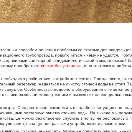
ственным способом решения проблемы со стоками для владельцев
лизационного трубопровода, подключиться к нему не удастся. Поэт
и с правилами санитарной, эпидемиологической и экологической б
поэтому приобретают
септик без установки
, а на монтажные работы
обходимо разбираться, как работает септик. Прежде всего, это з
ельный резервуар, надеяться на очистку сточной воды не стоит. Т
из санузлов. Особенностью подобного оборудования считается ре
оты с использованием спецтехники и вывозят их на специально в
 затрат. Следовательно, сэкономить в подобных ситуациях не пол
полняющими поэтапную очистку сточной воды. На выходе мы получа
ства. Ее можно без опасений спускать в почву, не беспокоясь о п
орудование, оснащенное разными устройствами и элементами.
ь к выбору подходящей модели. Чтобы не допустить ошибок, нужно