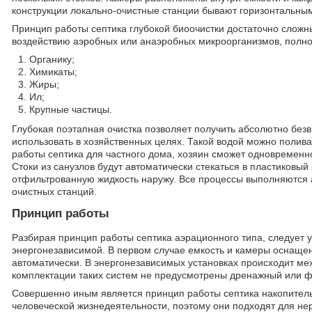
конструкции локально-очистные станции бывают горизонтальны
Принцип работы септика глубокой биоочистки достаточно сложны
воздействию аэробных или анаэробных микроорганизмов, полнос
Органику;
Химикаты;
Жиры;
Ил;
Крупные частицы.
Глубокая поэтапная очистка позволяет получить абсолютно безв
использовать в хозяйственных целях. Такой водой можно полива
работы септика для частного дома, хозяин сможет одновременн
Стоки из санузлов будут автоматически стекаться в пластиковый
отфильтрованную жидкость наружу. Все процессы выполняются 
очистных станций.
Принцип работы
Разбирая принцип работы септика аэрационного типа, следует 
энергонезависимой. В первом случае емкость и камеры оснаще
автоматически. В энергонезависимых установках происходит ме
комплектации таких систем не предусмотрены дренажный или фе
Совершенно иным является принцип работы септика накопитель
человеческой жизнедеятельности, поэтому они подходят для не