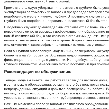
дополняется качественной вентиляцией.
Кроме этого следует убедиться, что емкость с трубами была у
эксплуатации септических установок и предопределяет срок с
подобранном месте и нужную глубину. В противном случае сист
глубина была подобрана неправильно, пластиковый бак быстро 
В подобных случаях домовладельцы сталкиваются с большими сл
поверхность емкости вызывает деформацию или образование про
новый септический бак, а это связано с огромными денежными 
внимательно изучая - септик как устроен. А правильно выполн
экологическими катастрофами на частных земельных участках.
Если вы купили анаэеробную модель ЛОС, разберитесь, как устр
более чем на 75 процентов. А сливать недоочищенную жидкость 
фильтрационного поля для доочистки. На подобную работу пон
глубокой биоочистки. Аналогично можно поступить и при покуп
Рекомендации по обслуживанию
Теперь, когда вы знаете, как работает септик для частного до
в септическом оборудовании, оставлять его без присмотра нель
непредвиденных ситуаций и добиться бесперебойной работы. Ес
последствиями которого придется бороться достаточно долго. 
уровень загрязнения емкости или трубопровода и своевременн
Важным моментом после установки септического оборудования я
приборы неразлагающиеся предметы, пищевые отходы или же с