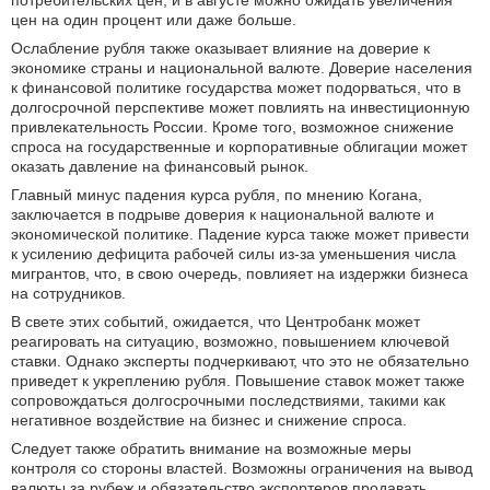
потребительских цен, и в августе можно ожидать увеличения
цен на один процент или даже больше.
Ослабление рубля также оказывает влияние на доверие к
экономике страны и национальной валюте. Доверие населения
к финансовой политике государства может подорваться, что в
долгосрочной перспективе может повлиять на инвестиционную
привлекательность России. Кроме того, возможное снижение
спроса на государственные и корпоративные облигации может
оказать давление на финансовый рынок.
Главный минус падения курса рубля, по мнению Когана,
заключается в подрыве доверия к национальной валюте и
экономической политике. Падение курса также может привести
к усилению дефицита рабочей силы из-за уменьшения числа
мигрантов, что, в свою очередь, повлияет на издержки бизнеса
на сотрудников.
В свете этих событий, ожидается, что Центробанк может
реагировать на ситуацию, возможно, повышением ключевой
ставки. Однако эксперты подчеркивают, что это не обязательно
приведет к укреплению рубля. Повышение ставок может также
сопровождаться долгосрочными последствиями, такими как
негативное воздействие на бизнес и снижение спроса.
Следует также обратить внимание на возможные меры
контроля со стороны властей. Возможны ограничения на вывод
валюты за рубеж и обязательство экспортеров продавать