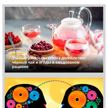
Учёные раскрыли ключ к долголетию:
чёрный чай и ягоды в ежедневном
рационе