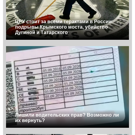
ЦРУ стоит за всеми терактами в России:
подрывы Крымского моста, убийство
Дугиной и Татарского
Лишили водительских прав? Возможно ли
их вернуть?