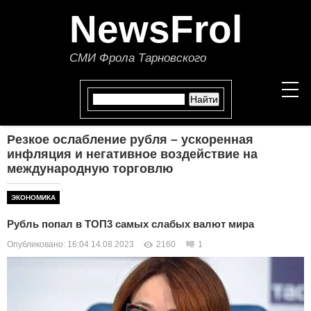
NewsFrol
СМИ Фрола Тарновского
Резкое ослабление рубля – ускоренная
НОВОСТИ
инфляция и негативное воздействие на
международную торговлю
СТАТЬИ
ЭКОНОМИКА
ПОЛИТИКА
Рубль попал в ТОП3 самых слабых валют мира
Опубликовано: 16:04 14.08.2023
ЭКОНОМИКА
2160
1
В МИРЕ
ОБЩЕСТВО