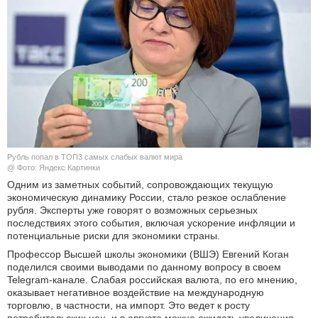
КУЛЬТУРА
НАУКА
СПОРТ
ШОУ-БИЗНЕС
АВТО И МОТО
Рубль попал в ТОП3 самых слабых валют мира
@ Фото: Яндекс Картинки
Одним из заметных событий, сопровождающих текущую
ЭГОИЗМ
экономическую динамику России, стало резкое ослабление
рубля. Эксперты уже говорят о возможных серьезных
БЛОГ
последствиях этого события, включая ускорение инфляции и
потенциальные риски для экономики страны.
Профессор Высшей школы экономики (ВШЭ) Евгений Коган
поделился своими выводами по данному вопросу в своем
Telegram-канале. Слабая российская валюта, по его мнению,
оказывает негативное воздействие на международную
торговлю, в частности, на импорт. Это ведет к росту