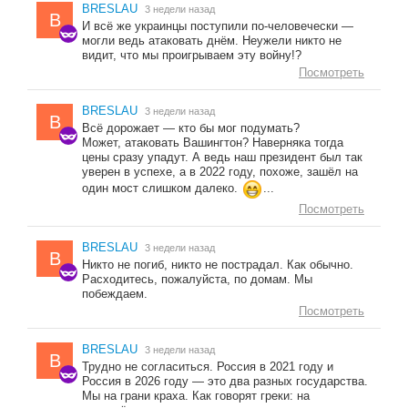
BRESLAU
3 недели назад
B
И всё же украинцы поступили по-человечески —
могли ведь атаковать днём. Неужели никто не
видит, что мы проигрываем эту войну!?
Посмотреть
BRESLAU
3 недели назад
B
Всё дорожает — кто бы мог подумать?
Может, атаковать Вашингтон? Наверняка тогда
цены сразу упадут. А ведь наш президент был так
уверен в успехе, а в 2022 году, похоже, зашёл на
один мост слишком далеко.
...
Посмотреть
BRESLAU
3 недели назад
B
Никто не погиб, никто не пострадал. Как обычно.
Расходитесь, пожалуйста, по домам. Мы
побеждаем.
Посмотреть
BRESLAU
3 недели назад
B
Трудно не согласиться. Россия в 2021 году и
Россия в 2026 году — это два разных государства.
Мы на грани краха. Как говорят греки: на