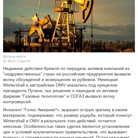
КУЛЬТУРА
НАУКА
СПОРТ
ШОУ-БИЗНЕС
Добыча нефти
@ Фото: Соцсети
АВТО И МОТО
Недавние действия Кремля по передаче активов компаний из
"недружественных" стран на российские предприятия вызвали
волну обсуждений и возмущения за рубежом. Немецкая
ЭГОИЗМ
Wintershall и австрийская OMV оказались под прицелом
президента Путина, чье решение о передаче их активов
БЛОГ
фирмам "Газовые технологии" и СОГАЗ вызвало волну
контроверсий.
Иноагент "Голос Америки*», выразил острую критику в своем
материале, подчеркивая, что размер ущерба, который понесут
Wintershall и OMV в результате этих действий, остается
неясным. Особенностью таких сделок является установление
цен и условий исключительно правительством, что вызывает
вопросы о справедливости данных решений. Путин указывает