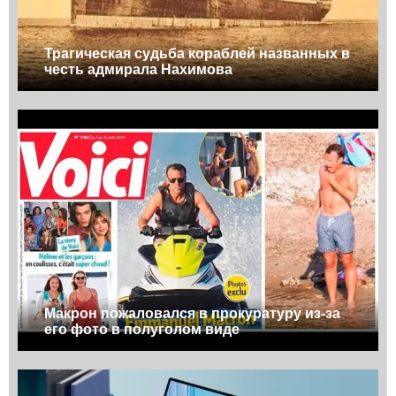
Трагическая судьба кораблей названных в
честь адмирала Нахимова
Макрон пожаловался в прокуратуру из-за
его фото в полуголом виде