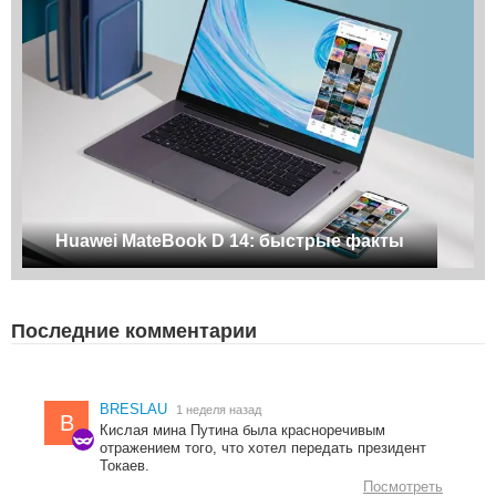
Huawei MateBook D 14: быстрые факты
Последние комментарии
BRESLAU
1 неделя назад
B
Кислая мина Путина была красноречивым
отражением того, что хотел передать президент
Токаев.
Посмотреть