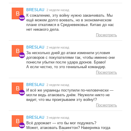
BRESLAU
2 недели назад
B
К сожалению, эту войну нужно заканчивать. Мы
ещё можем долго воевать, но в экономическом
плане откатимся в Средневековье. Китаю до нас
нет никакого дела.
Посмотреть
BRESLAU
2 недели назад
B
За несколько дней до атаки изменили условия
договоров с покупателями так, чтобы именно они
понесли убытки после удара дронов. Браво!
А если честно, то это гениальный командир.
Посмотреть
BRESLAU
2 недели назад
B
И всё же украинцы поступили по-человечески —
могли ведь атаковать днём. Неужели никто не
видит, что мы проигрываем эту войну!?
Посмотреть
BRESLAU
3 недели назад
B
Всё дорожает — кто бы мог подумать?
Может, атаковать Вашингтон? Наверняка тогда