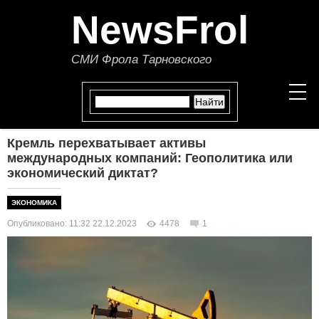
NewsFrol
СМИ Фрола Тарновского
Кремль перехватывает активы
НОВОСТИ
международных компаний: Геополитика или
экономический диктат?
СТАТЬИ
ЭКОНОМИКА
ПОЛИТИКА
Опубликовано: 11:32 22.12.2023
4478
1
ЭКОНОМИКА
В МИРЕ
ОБЩЕСТВО