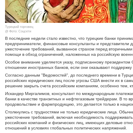
Турецкий торговец
@ Фото: Соцсети
В последние недели стало известно, что турецкие банки прин
предприниматели, финансовые консультанты и представители д
ужесточение требований, вызванное страхом перед вторичными 
помощи в обход ограничений, наложенных на российскую воен
Особое внимание уделяется указу, подписанному президентом С
отношении иностранных банков, если они оказывают поддержку
Согласно данным "Ведомостей", до последнего времени в Турци
российских юридических лиц после угрозы США внести их в сам
решение закрыть счета российским компаниям, особенно тем, к
Искандер Миргалимов, консультант по международным платежам,
банки в качестве транзитных и нефтегазовым трейдерам. В то 
продовольствие и фармпродукцию, это делается только в нацио
Столкнулись с трудностями не только юридические лица. Обычн
ужесточение требований, включая необходимость поддерживать 
российских компаний и физических лиц, имеющих деловые отн
отношений в условиях глобальных политических напряжений.