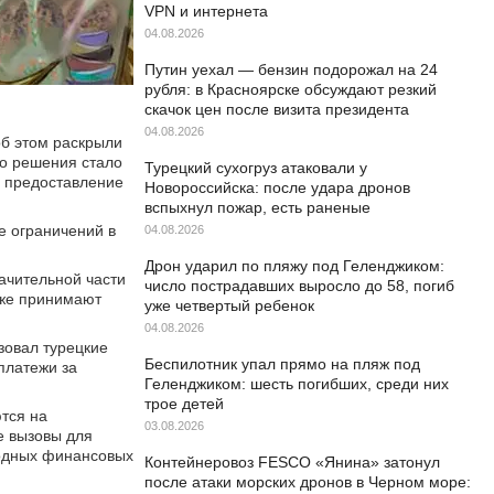
VPN и интернета
04.08.2026
Путин уехал — бензин подорожал на 24
рубля: в Красноярске обсуждают резкий
скачок цен после визита президента
04.08.2026
об этом раскрыли
го решения стало
Турецкий сухогруз атаковали у
а предоставление
Новороссийска: после удара дронов
вспыхнул пожар, есть раненые
е ограничений в
04.08.2026
Дрон ударил по пляжу под Геленджиком:
ачительной части
число пострадавших выросло до 58, погиб
кже принимают
уже четвертый ребенок
04.08.2026
зовал турецкие
Беспилотник упал прямо на пляж под
платежи за
Геленджиком: шесть погибших, среди них
трое детей
тся на
03.08.2026
е вызовы для
родных финансовых
Контейнеровоз FESCO «Янина» затонул
после атаки морских дронов в Черном море: