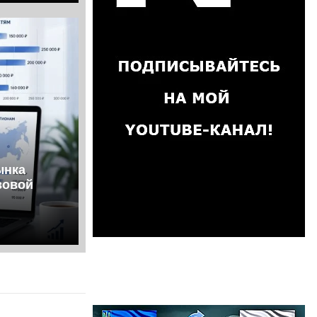
ынка
зовой