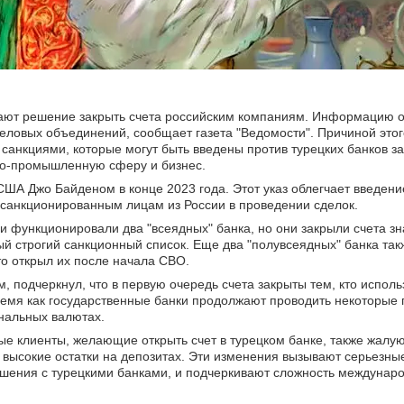
имают решение закрыть счета российским компаниям. Информацию 
еловых объединений, сообщает газета "Ведомости". Причиной это
санкциями, которые могут быть введены против турецких банков з
но-промышленную сферу и бизнес.
ША Джо Байденом в конце 2023 года. Этот указ облегчает введени
 санкционированным лицам из России в проведении сделок.
и функционировали два "всеядных" банка, но они закрыли счета зн
ый строгий санкционный список. Еще два "полувсеядных" банка та
то открыл их после начала СВО.
 подчеркнул, что в первую очередь счета закрыты тем, кто исполь
время как государственные банки продолжают проводить некоторые 
нальных валютах.
ые клиенты, желающие открыть счет в турецком банке, также жалую
высокие остатки на депозитах. Эти изменения вызывают серьезны
ошения с турецкими банками, и подчеркивают сложность междуна