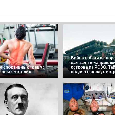
Война в Азии на поро
дал залп в направле
е спортивных травм:
острова из РСЗО, Та
новых методик
поднял в воздух ист