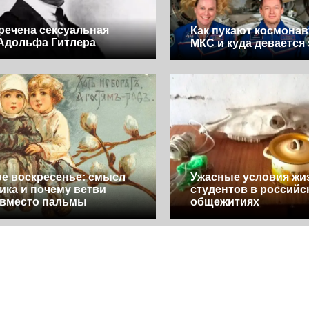
речена сексуальная
Как пукают космонав
Адольфа Гитлера
МКС и куда девается
е воскресенье: смысл
Ужасные условия жи
ика и почему ветви
студентов в российс
 вместо пальмы
общежитиях