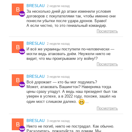
BRESLAU
2 недели назад
B
За несколько дней до атаки изменили условия
договоров с покупателями так, чтобы именно они
понесли убытки после удара дронов. Браво!
А если честно, то это гениальный командир.
Посмотреть
BRESLAU
2 недели назад
B
И всё же украинцы поступили по-человечески —
могли ведь атаковать днём. Неужели никто не
видит, что мы проигрываем эту войну!?
Посмотреть
BRESLAU
3 недели назад
B
Всё дорожает — кто бы мог подумать?
Может, атаковать Вашингтон? Наверняка тогда
цены сразу упадут. А ведь наш президент был так
уверен в успехе, а в 2022 году, похоже, зашёл на
один мост слишком далеко.
...
Посмотреть
BRESLAU
3 недели назад
B
Никто не погиб, никто не пострадал. Как обычно.
Расходитесь, пожалуйста, по домам. Мы