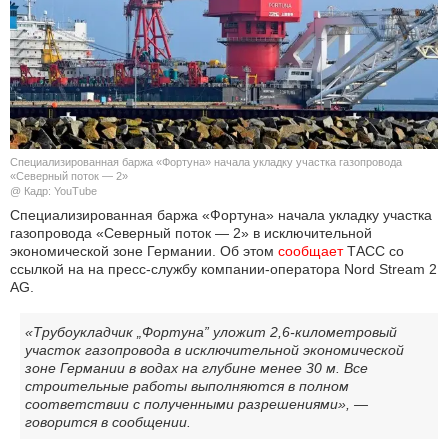
КУЛЬТУРА
НАУКА
СПОРТ
Специализированная баржа «Фортуна» начала укладку участка газопровода
ШОУ-БИЗНЕС
«Северный поток — 2»
@ Кадр: YouTube
Специализированная баржа «Фортуна» начала укладку участка
АВТО И МОТО
газопровода «Северный поток — 2» в исключительной
экономической зоне Германии. Об этом
сообщает
ТАСС со
ЭГОИЗМ
ссылкой на на пресс-службу компании-оператора Nord Stream 2
AG.
БЛОГ
«Трубоукладчик „Фортуна” уложит 2,6-километровый
участок газопровода в исключительной экономической
зоне Германии в водах на глубине менее 30 м. Все
строительные работы выполняются в полном
соответствии с полученными разрешениями», —
говорится в сообщении.