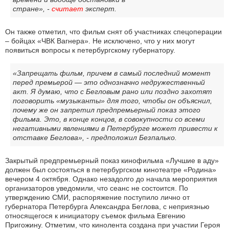
стране», -
считает
эксперт.
Он также отметил, что фильм снят об участниках спецоперации
– бойцах «ЧВК Вагнера». Не исключено, что у них могут
появиться вопросы к петербургскому губернатору.
«Запрещать фильм, причем в самый последний момент
перед премьерой — это однозначно недружественный
акт. Я думаю, что с Бегловым рано или поздно захотят
поговорить «музыканты» для того, чтобы он объяснил,
почему же он запретил предпремьерный показ этого
фильма. Это, в конце концов, в совокупности со всеми
негативными явлениями в Петербурге может привести к
отставке Беглова», - предположил Безпалько.
Закрытый предпремьерный показ кинофильма «Лучшие в аду»
должен был состояться в петербургском кинотеатре «Родина»
вечером 4 октября. Однако незадолго до начала мероприятия
организаторов уведомили, что сеанс не состоится. По
утверждению СМИ, распоряжение поступило лично от
губернатора Петербурга Александра Беглова, с неприязнью
относящегося к инициатору съемок фильма Евгению
Пригожину. Отметим, что кинолента создана при участии Героя