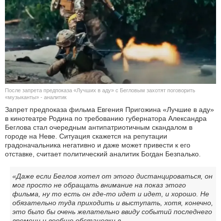
КУЛЬТУРА
НАУКА
СПОРТ
ШОУ-БИЗНЕС
После запрета предпоказа «Лучших в аду» с Бегловым захотят поговорить
«музыканты» - аналитик
АВТО И МОТО
Запрет предпоказа фильма Евгения Пригожина «Лучшие в аду»
в кинотеатре Родина по требованию губернатора Александра
Беглова стал очередным антипатриотичным скандалом в
ЭГОИЗМ
городе на Неве. Ситуация скажется на репутации
градоначальника негативно и даже может привести к его
БЛОГ
отставке, считает политический аналитик Богдан Безпалько.
«Даже если Беглов хотел от этого дистанцироваться, он
мог просто не обращать внимание на показ этого
фильма, ну то есть он где-то идет и идет, и хорошо. Не
обязательно туда приходить и выступать, хотя, конечно,
это было бы очень желательно ввиду событий последнего
времени и вообще обстановки в