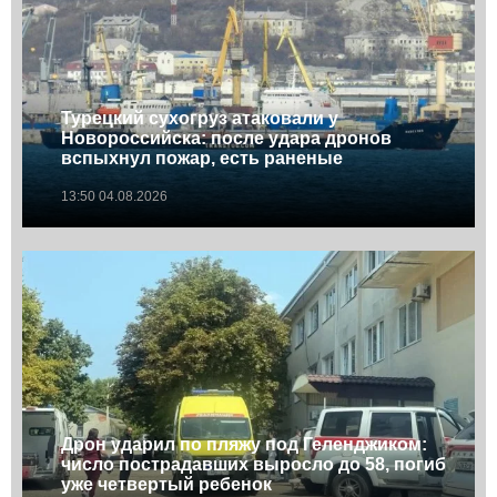
Турецкий сухогруз атаковали у
Новороссийска: после удара дронов
вспыхнул пожар, есть раненые
13:50 04.08.2026
Дрон ударил по пляжу под Геленджиком:
число пострадавших выросло до 58, погиб
уже четвертый ребенок