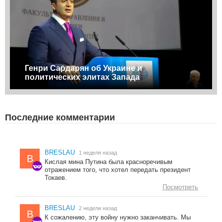
Генри Сардарян об Украине и
политических элитах Запада
Последние комментарии
BRESLAU
1 неделя назад
B
Кислая мина Путина была красноречивым
отражением того, что хотел передать президент
Токаев.
Посмотреть
BRESLAU
2 недели назад
B
К сожалению, эту войну нужно заканчивать. Мы