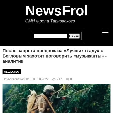
NewsFrol
СМИ Фрола Тарновского
После запрета предпоказа «Лучших в аду» с
НОВОСТИ
Бегловым захотят поговорить «музыканты» -
аналитик
СТАТЬИ
ОБЩЕСТВО
ПОЛИТИКА
Опубликовано: 08:35 06.10.2022
717
0
ЭКОНОМИКА
В МИРЕ
ОБЩЕСТВО