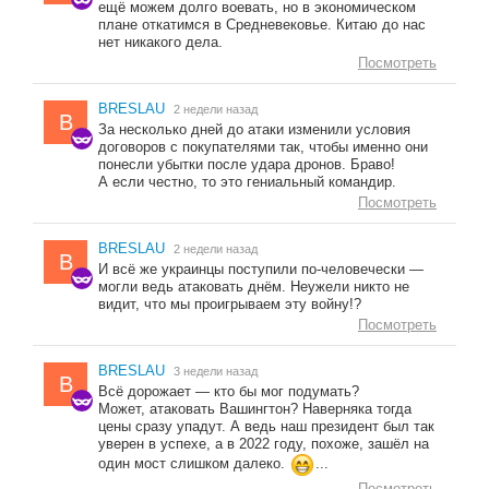
ещё можем долго воевать, но в экономическом
плане откатимся в Средневековье. Китаю до нас
нет никакого дела.
Посмотреть
BRESLAU
2 недели назад
B
За несколько дней до атаки изменили условия
договоров с покупателями так, чтобы именно они
понесли убытки после удара дронов. Браво!
А если честно, то это гениальный командир.
Посмотреть
BRESLAU
2 недели назад
B
И всё же украинцы поступили по-человечески —
могли ведь атаковать днём. Неужели никто не
видит, что мы проигрываем эту войну!?
Посмотреть
BRESLAU
3 недели назад
B
Всё дорожает — кто бы мог подумать?
Может, атаковать Вашингтон? Наверняка тогда
цены сразу упадут. А ведь наш президент был так
уверен в успехе, а в 2022 году, похоже, зашёл на
один мост слишком далеко.
...
Посмотреть