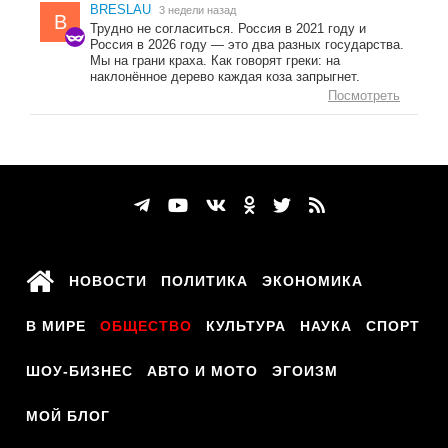
BRESLAU
3 недели назад
B
Трудно не согласиться. Россия в 2021 году и
Россия в 2026 году — это два разных государства.
Мы на грани краха. Как говорят греки: на
наклонённое дерево каждая коза запрыгнет.
Посмотреть
НОВОСТИ
ПОЛИТИКА
ЭКОНОМИКА
В МИРЕ
ОБЩЕСТВО
КУЛЬТУРА
НАУКА
СПОРТ
ШОУ-БИЗНЕС
АВТО И МОТО
ЭГОИЗМ
МОЙ БЛОГ