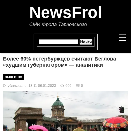
NewsFrol
СМИ Фрола Тарновского
Более 60% петербуржцев считают Беглова
НОВОСТИ
«худшим губернатором» — аналитики
СТАТЬИ
ОБЩЕСТВО
Опубликовано: 13:11 06.01.2023
606
0
ПОЛИТИКА
ЭКОНОМИКА
В МИРЕ
ОБЩЕСТВО