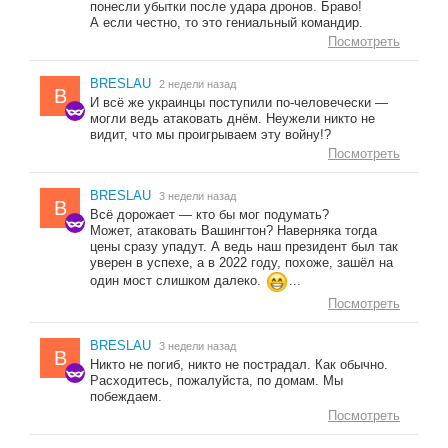
понесли убытки после удара дронов. Браво!
А если честно, то это гениальный командир.
Посмотреть
BRESLAU
2 недели назад
B
И всё же украинцы поступили по-человечески —
могли ведь атаковать днём. Неужели никто не
видит, что мы проигрываем эту войну!?
Посмотреть
BRESLAU
3 недели назад
B
Всё дорожает — кто бы мог подумать?
Может, атаковать Вашингтон? Наверняка тогда
цены сразу упадут. А ведь наш президент был так
уверен в успехе, а в 2022 году, похоже, зашёл на
один мост слишком далеко.
...
Посмотреть
BRESLAU
3 недели назад
B
Никто не погиб, никто не пострадал. Как обычно.
Расходитесь, пожалуйста, по домам. Мы
побеждаем.
Посмотреть