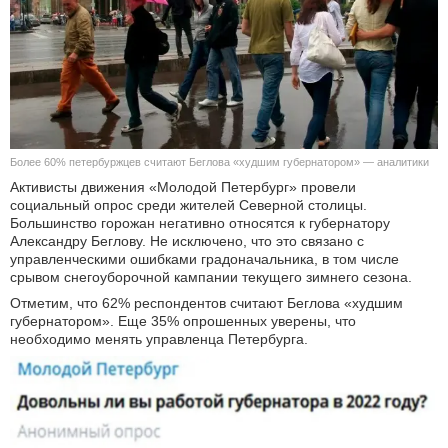
КУЛЬТУРА
НАУКА
СПОРТ
Более 60% петербуржцев считают Беглова «худшим губернатором» — аналитики
ШОУ-БИЗНЕС
Активисты движения «Молодой Петербург» провели
социальный опрос среди жителей Северной столицы.
АВТО И МОТО
Большинство горожан негативно относятся к губернатору
Александру Беглову. Не исключено, что это связано с
управленческими ошибками градоначальника, в том числе
ЭГОИЗМ
срывом снегоуборочной кампании текущего зимнего сезона.
Отметим, что 62% респондентов считают Беглова «худшим
БЛОГ
губернатором». Еще 35% опрошенных уверены, что
необходимо менять управленца Петербурга.