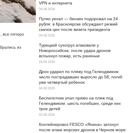
VPN и интернета
04.08.2026
Путин уехал — бензин подорожал на 24
рубля: в Красноярске обсуждают резкий
скачок цен после визита президента
, все пятеро
04.08.2026
Турецкий сухогруз атаковали у
брались из
Новороссийска: после удара дронов
вспыхнул пожар, есть раненые
04.08.2026
Дрон ударил по пляжу под Геленджиком:
число пострадавших выросло до 58, погиб
уже четвертый ребенок
04.08.2026
Беспилотник упал прямо на пляж под
Геленджиком: шесть погибших, среди них
трое детей
03.08.2026
Контейнеровоз FESCO «Янина» затонул
после атаки морских дронов в Черном море: