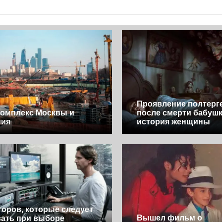
Проявление полтерг
омплекс Москвы и
после смерти бабушк
мия
история женщины
торов, которые следует
Вышел фильм о
ать при выборе