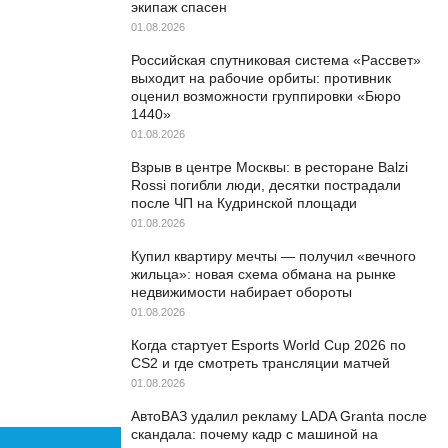
экипаж спасен
01.08.2026
Российская спутниковая система «Рассвет»
выходит на рабочие орбиты: противник
оценил возможности группировки «Бюро
1440»
01.08.2026
Взрыв в центре Москвы: в ресторане Balzi
Rossi погибли люди, десятки пострадали
после ЧП на Кудринской площади
01.08.2026
Купил квартиру мечты — получил «вечного
жильца»: новая схема обмана на рынке
недвижимости набирает обороты
01.08.2026
Когда стартует Esports World Cup 2026 по
CS2 и где смотреть трансляции матчей
01.08.2026
АвтоВАЗ удалил рекламу LADA Granta после
скандала: почему кадр с машиной на