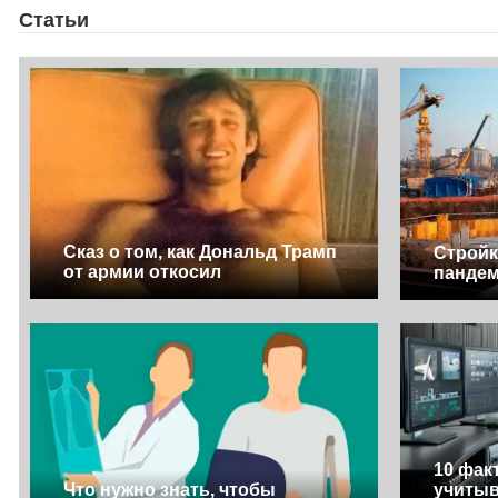
Статьи
Сказ о том, как Дональд Трамп
Стройк
от армии откосил
панде
10 фак
Что нужно знать, чтобы
учитыв