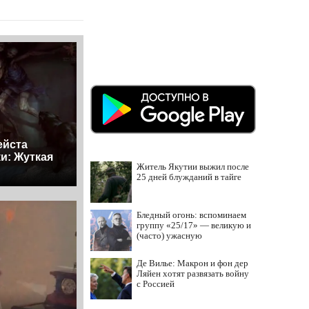
ейста
и: Жуткая
Житель Якутии выжил после
25 дней блужданий в тайге
Бледный огонь: вспоминаем
группу «25/17» — великую и
(часто) ужасную
Де Вилье: Макрон и фон дер
Ляйен хотят развязать войну
с Россией