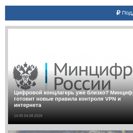
Подд
Цифровой концлагерь уже близко? Минци
готовит новые правила контроля VPN и
интернета
14:45 04.08.2026