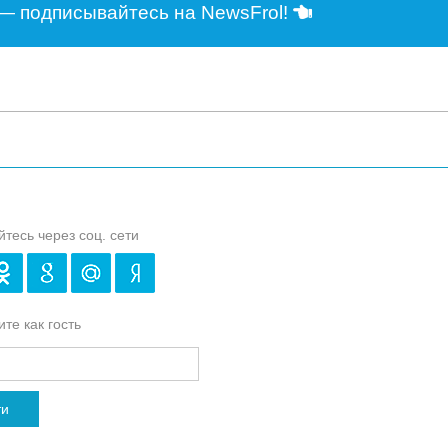
— подписывайтесь на NewsFrol!
йтесь через соц. сети
те как гость
ти