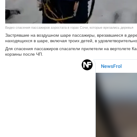
Видео спасения пассажиров аэростата в горах Сочи, которые врезались деревья
Застрявшие на воздушном шаре пассажиры, врезавшиеся в деревь
находящихся в шаре, включая троих детей, в удовлетворительн
Для спасения пассажиров спасатели прилетели на вертолете Ка-
корзины после ЧП.