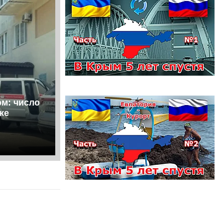
ом: число
же