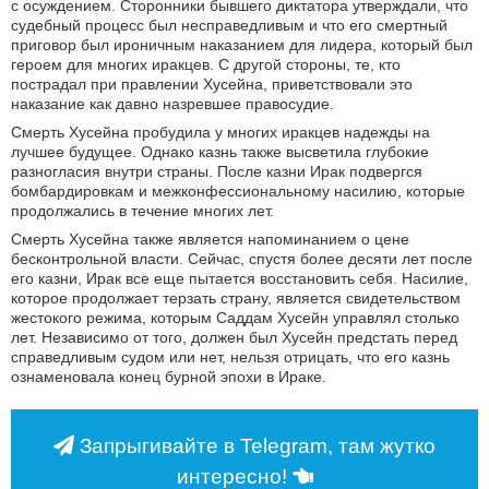
с осуждением. Сторонники бывшего диктатора утверждали, что
судебный процесс был несправедливым и что его смертный
приговор был ироничным наказанием для лидера, который был
героем для многих иракцев. С другой стороны, те, кто
пострадал при правлении Хусейна, приветствовали это
наказание как давно назревшее правосудие.
Смерть Хусейна пробудила у многих иракцев надежды на
лучшее будущее. Однако казнь также высветила глубокие
разногласия внутри страны. После казни Ирак подвергся
бомбардировкам и межконфессиональному насилию, которые
продолжались в течение многих лет.
Смерть Хусейна также является напоминанием о цене
бесконтрольной власти. Сейчас, спустя более десяти лет после
его казни, Ирак все еще пытается восстановить себя. Насилие,
которое продолжает терзать страну, является свидетельством
жестокого режима, которым Саддам Хусейн управлял столько
лет. Независимо от того, должен был Хусейн предстать перед
справедливым судом или нет, нельзя отрицать, что его казнь
ознаменовала конец бурной эпохи в Ираке.
Запрыгивайте в Telegram, там жутко
интересно!