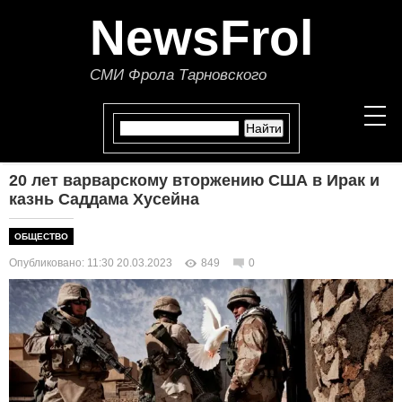
NewsFrol
СМИ Фрола Тарновского
20 лет варварскому вторжению США в Ирак и
НОВОСТИ
казнь Саддама Хусейна
СТАТЬИ
ОБЩЕСТВО
Опубликовано: 11:30 20.03.2023
849
0
ПОЛИТИКА
ЭКОНОМИКА
В МИРЕ
ОБЩЕСТВО