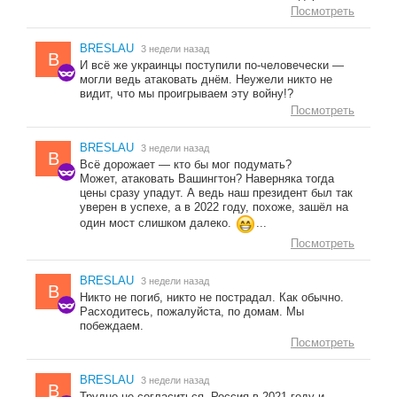
Посмотреть
BRESLAU
3 недели назад
B
И всё же украинцы поступили по-человечески —
могли ведь атаковать днём. Неужели никто не
видит, что мы проигрываем эту войну!?
Посмотреть
BRESLAU
3 недели назад
B
Всё дорожает — кто бы мог подумать?
Может, атаковать Вашингтон? Наверняка тогда
цены сразу упадут. А ведь наш президент был так
уверен в успехе, а в 2022 году, похоже, зашёл на
один мост слишком далеко.
...
Посмотреть
BRESLAU
3 недели назад
B
Никто не погиб, никто не пострадал. Как обычно.
Расходитесь, пожалуйста, по домам. Мы
побеждаем.
Посмотреть
BRESLAU
3 недели назад
B
Трудно не согласиться. Россия в 2021 году и