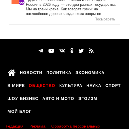
Россия в 2026 году — это два разных государства.
Мы на грани краха. Как говорят греки: на
наклонённое дерево каждая коза запрыгнет.
Посмотреть
НОВОСТИ
ПОЛИТИКА
ЭКОНОМИКА
В МИРЕ
ОБЩЕСТВО
КУЛЬТУРА
НАУКА
СПОРТ
ШОУ-БИЗНЕС
АВТО И МОТО
ЭГОИЗМ
МОЙ БЛОГ
Редакция
Реклама
Обработка персональных