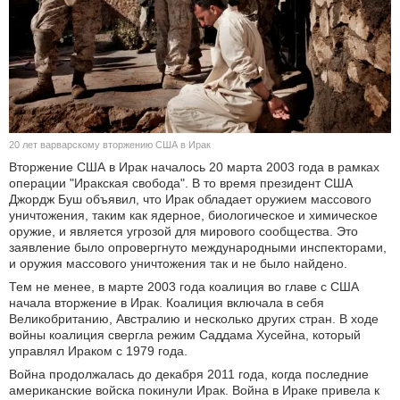
КУЛЬТУРА
НАУКА
СПОРТ
20 лет варварскому вторжению США в Ирак
ШОУ-БИЗНЕС
Вторжение США в Ирак началось 20 марта 2003 года в рамках
операции "Иракская свобода". В то время президент США
АВТО И МОТО
Джордж Буш объявил, что Ирак обладает оружием массового
уничтожения, таким как ядерное, биологическое и химическое
оружие, и является угрозой для мирового сообщества. Это
ЭГОИЗМ
заявление было опровергнуто международными инспекторами,
и оружия массового уничтожения так и не было найдено.
БЛОГ
Тем не менее, в марте 2003 года коалиция во главе с США
начала вторжение в Ирак. Коалиция включала в себя
Великобританию, Австралию и несколько других стран. В ходе
войны коалиция свергла режим Саддама Хусейна, который
управлял Ираком с 1979 года.
Война продолжалась до декабря 2011 года, когда последние
американские войска покинули Ирак. Война в Ираке привела к