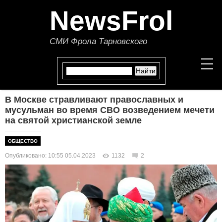
NewsFrol
СМИ Фрола Тарновского
В Москве стравливают православных и
НОВОСТИ
мусульман во время СВО возведением мечети
на святой христианской земле
СТАТЬИ
ОБЩЕСТВО
ПОЛИТИКА
Опубликовано: 10:55 05.04.2023
1132
2
ЭКОНОМИКА
В МИРЕ
ОБЩЕСТВО