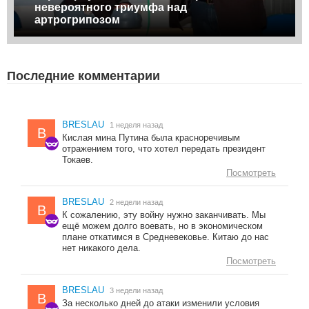
невероятного триумфа над
артрогрипозом
Последние комментарии
BRESLAU
1 неделя назад
B
Кислая мина Путина была красноречивым
отражением того, что хотел передать президент
Токаев.
Посмотреть
BRESLAU
2 недели назад
B
К сожалению, эту войну нужно заканчивать. Мы
ещё можем долго воевать, но в экономическом
плане откатимся в Средневековье. Китаю до нас
нет никакого дела.
Посмотреть
BRESLAU
3 недели назад
B
За несколько дней до атаки изменили условия