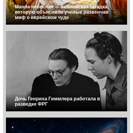
Манна небесная — библейская загадка,
которую объяснили ученые развенчав
миф о еврейском чуде
Дочь Генриха Гиммлера работала в
разведке ФРГ