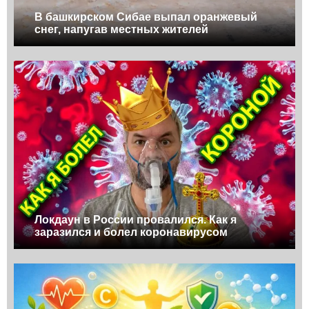
В башкирском Сибае выпал оранжевый
снег, напугав местных жителей
Локдаун в России провалился. Как я
заразился и болел коронавирусом