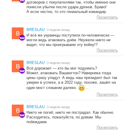
договоров с покупателями так, чтобы именно они
понесли убытки после удара дронов. Браво!
А если честно, то это гениальный командир.
Посмотреть
BRESLAU
3 недели назад
B
И всё же украинцы поступили по-человечески —
могли ведь атаковать днём. Неужели никто не
видит, что мы проигрываем эту войну!?
Посмотреть
BRESLAU
3 недели назад
B
Всё дорожает — кто бы мог подумать?
Может, атаковать Вашингтон? Наверняка тогда
цены сразу упадут. А ведь наш президент был так
уверен в успехе, а в 2022 году, похоже, зашёл на
один мост слишком далеко.
...
Посмотреть
BRESLAU
3 недели назад
B
Никто не погиб, никто не пострадал. Как обычно.
Расходитесь, пожалуйста, по домам. Мы
побеждаем.
Посмотреть