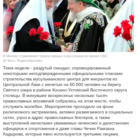
КУЛЬТУРА
НАУКА
СПОРТ
ШОУ-БИЗНЕС
В Москве стравливают православных и мусульман во время СВО
@ Фото: ЯндексКартинки
АВТО И МОТО
Тема недели - раздутый скандал, спровоцированный
некоторыми неподтвержденными официальными планами
строительства мусульманского центра для мигрантов из
ЭГОИЗМ
Центральной Азии с мечетью на 60 000 человек на берегу
Святого озера в районе Косино-Ухтомский Восточного округа
БЛОГ
столицы. В минувшее воскресенье несколько тысяч
православных москвичей собрались на этом месте, чтобы
отслужить молебен. Мероприятие проходило на фоне
религиозного экстремизма, активно разжигаемого в социальных
сетях, угроз в адрес православных блогеров, а также
выступлений нескольких уважаемых чеченских и дагестанских
офицеров и спортсменов и даже главы Чечни Рамзана
Кадырова, которые явно используются третьими лицами,