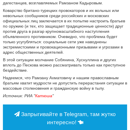
дагестанцев, возглавляемых Рамзаном Кадыровым.
Коварство британо-турецких провокаторов и их вольных или
невольных сообщников среди российских и московских
официальных лиц заключается в их попытке настроить братьев
по оружию (и тех, кто защищает традиционные ценности) друг
против друга в разгар крупномасштабного наступления
объявленного противником. Очевидно, что проблема будет
только усугубляться: социальные сети уже наводнены
экстремистскими и провокационными призывами и угрозами в
адрес общественных деятелей.
В этой ситуации молчание Собянина, Хуснуллина и других
вплоть до Пескова можно рассматривать только как преступное
бездействие.
Надеемся, что Рамзану Ахматовичу и нашим православным
братьям хватит мудрости не допустить перерастания ситуации в
массовые столкновения и гражданскую войну в тылу.
Источник: РИА "
Катюша
"
Запрыгивайте в Telegram, там жутко
интересно!