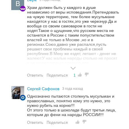
В
Храм должен быть у каждого в душе
независимо от веры исповедания.Претендовать
на чужую территорию, тем более мусульмане
находятся у нас в гостях,это уже черезчур.Да и
вообще со своим самоваром в гости не
ходят.Такое о щущение,что русским места не
останется в России с таким попустительством
властей не только в Москве ,но и в
регионах.Союз давно уже распался,пусть
решают свои проблемы каждый в своей
республике.В Меку же ездят, летают - денег не
жалеют.У нас малые народы столько не просят
и не имеют,сколько сделано для
мусульман.Всем добра.
1
Ответить
Поделиться
Сергей Сафонов
3 года назад
Однозначно пытаются столкнуть мусульман и
православных, понятно кому это нужно, это
нужно рубить на корню!!!
От этого только в шоколаде будут третьи лица,
которым до фени на народы РОССИИ!!!
Ответить
Поделиться