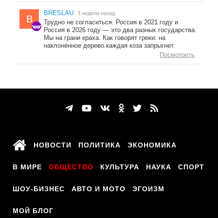
BRESLAU
3 недели назад
B
Трудно не согласиться. Россия в 2021 году и
Россия в 2026 году — это два разных государства.
Мы на грани краха. Как говорят греки: на
наклонённое дерево каждая коза запрыгнет.
Посмотреть
НОВОСТИ
ПОЛИТИКА
ЭКОНОМИКА
В МИРЕ
ОБЩЕСТВО
КУЛЬТУРА
НАУКА
СПОРТ
ШОУ-БИЗНЕС
АВТО И МОТО
ЭГОИЗМ
МОЙ БЛОГ