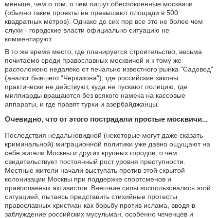
меньше, чем о том, о чем пишут обеспокоенные москвичи
(обычно такие проекты не превышают площади в 500
квадратных метров). Однако до сих пор все это не более чем
слухи - городские власти официально ситуацию не
комментируют.
В то же время место, где планируется строительство, весьма
почитаемо среди православных москвичей и к тому же
расположено недалеко от печально известного рынка "Садовод"
(аналог бывшего "Черкизона"), где российские законы
практически не действуют, куда не пускают полицию, где
миллиарды вращаются без всякого намека на кассовые
аппараты, и где правят турки и азербайджанцы.
Очевидно, что от этого пострадали простые москвичи...
Последствия недальновидной (некоторые могут даже сказать
криминальной) миграционной политики уже давно ощущают на
себе жители Москвы и других крупных городов, о чем
свидетельствует постоянный рост уровня преступности.
Местные жители начали выступать против этой скрытой
колонизации Москвы при поддержке спортсменов и
православных активистов. Внешние силы воспользовались этой
ситуацией, пытаясь представить стихийные протесты
православных христиан как борьбу против ислама, вводя в
заблуждение российских мусульман, особенно чеченцев и