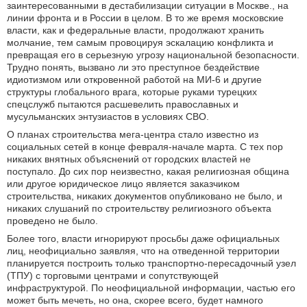
заинтересованными в дестабилизации ситуации в Москве., на
линии фронта и в России в целом. В то же время московские
власти, как и федеральные власти, продолжают хранить
молчание, тем самым провоцируя эскалацию конфликта и
превращая его в серьезную угрозу национальной безопасности.
Трудно понять, вызвано ли это преступное бездействие
идиотизмом или откровенной работой на МИ-6 и другие
структуры глобального врага, которые руками турецких
спецслужб пытаются расшевелить православных и
мусульманских энтузиастов в условиях CВО.
О планах строительства мега-центра стало известно из
социальных сетей в конце февраля-начале марта. С тех пор
никаких внятных объяснений от городских властей не
поступало. До сих пор неизвестно, какая религиозная община
или другое юридическое лицо является заказчиком
строительства, никаких документов опубликовано не было, и
никаких слушаний по строительству религиозного объекта
проведено не было.
Более того, власти игнорируют просьбы даже официальных
лиц, неофициально заявляя, что на отведенной территории
планируется построить только транспортно-пересадочный узел
(ТПУ) с торговыми центрами и сопутствующей
инфраструктурой. По неофициальной информации, частью его
может быть мечеть, но она, скорее всего, будет намного