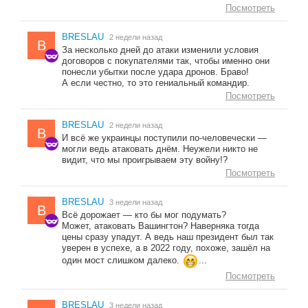
Посмотреть
BRESLAU
2 недели назад
B
За несколько дней до атаки изменили условия
договоров с покупателями так, чтобы именно они
понесли убытки после удара дронов. Браво!
А если честно, то это гениальный командир.
Посмотреть
BRESLAU
2 недели назад
B
И всё же украинцы поступили по-человечески —
могли ведь атаковать днём. Неужели никто не
видит, что мы проигрываем эту войну!?
Посмотреть
BRESLAU
3 недели назад
B
Всё дорожает — кто бы мог подумать?
Может, атаковать Вашингтон? Наверняка тогда
цены сразу упадут. А ведь наш президент был так
уверен в успехе, а в 2022 году, похоже, зашёл на
один мост слишком далеко.
...
Посмотреть
BRESLAU
3 недели назад