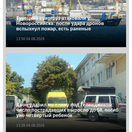
Турецкий сухогруз атаковали у
Новороссийска: после удара дронов
вспыхнул пожар, есть раненые
13:50 04.08.2026
Дрон ударил по пляжу под Геленджиком:
число пострадавших выросло до 58, погиб
уже четвертый ребенок
13:26 04.08.2026