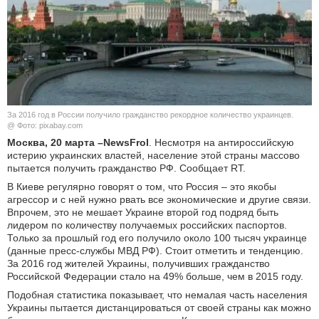
КУЛЬТУРА
НАУКА
СПОРТ
За 2016 год в России получило гражданство рекордное количество украинцев.
ШОУ-БИЗНЕС
@ Фото: pixabay.com
Москва, 20 марта –NewsFrol
. Несмотря на антироссийскую
истерию украинских властей, население этой страны массово
АВТО И МОТО
пытается получить гражданство РФ. Сообщает RT.
В Киеве регулярно говорят о том, что Россия – это якобы
ЭГОИЗМ
агрессор и с ней нужно рвать все экономические и другие связи.
Впрочем, это не мешает Украине второй год подряд быть
БЛОГ
лидером по количеству получаемых российских паспортов.
Только за прошлый год его получило около 100 тысяч украинце
(данные пресс-службы МВД РФ). Стоит отметить и тенденцию.
За 2016 год жителей Украины, получивших гражданство
Российской Федерации стало на 49% больше, чем в 2015 году.
Подобная статистика показывает, что немалая часть населения
Украины пытается дистанцироваться от своей страны как можно