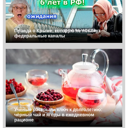
Правда о Крыме, которую не покажут
федеральные каналы
Учёные раскрыли ключ к долголетию:
чёрный чай и ягоды в ежедневном
рационе