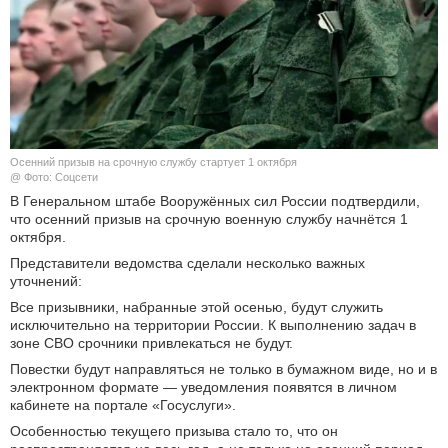
КУЛЬТУРА
НАУКА
СПОРТ
Осенний призыв на срочную службу стартует 1 октября
ШОУ-БИЗНЕС
@ Фото: Соцсети
В Генеральном штабе Вооружённых сил России подтвердили,
что осенний призыв на срочную военную службу начнётся 1
АВТО И МОТО
октября.
Представители ведомства сделали несколько важных
ЭГОИЗМ
уточнений:
Все призывники, набранные этой осенью, будут служить
БЛОГ
исключительно на территории России. К выполнению задач в
зоне СВО срочники привлекаться не будут.
Повестки будут направляться не только в бумажном виде, но и в
электронном формате — уведомления появятся в личном
кабинете на портале «Госуслуги».
Особенностью текущего призыва стало то, что он