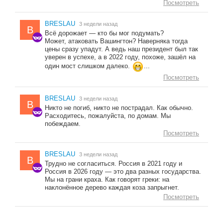
Посмотреть
BRESLAU
3 недели назад
B
Всё дорожает — кто бы мог подумать?
Может, атаковать Вашингтон? Наверняка тогда
цены сразу упадут. А ведь наш президент был так
уверен в успехе, а в 2022 году, похоже, зашёл на
один мост слишком далеко.
...
Посмотреть
BRESLAU
3 недели назад
B
Никто не погиб, никто не пострадал. Как обычно.
Расходитесь, пожалуйста, по домам. Мы
побеждаем.
Посмотреть
BRESLAU
3 недели назад
B
Трудно не согласиться. Россия в 2021 году и
Россия в 2026 году — это два разных государства.
Мы на грани краха. Как говорят греки: на
наклонённое дерево каждая коза запрыгнет.
Посмотреть