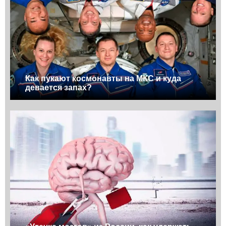
Как пукают космонавты на МКС и куда
девается запах?