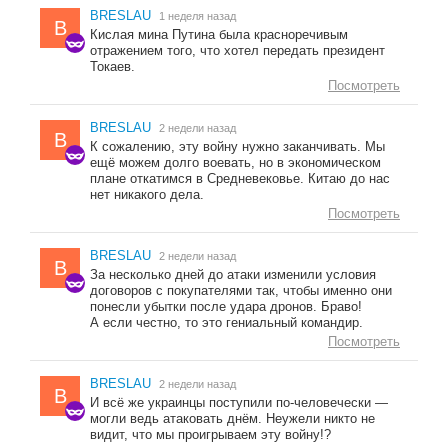
BRESLAU
1 неделя назад
B
Кислая мина Путина была красноречивым
отражением того, что хотел передать президент
Токаев.
Посмотреть
BRESLAU
2 недели назад
B
К сожалению, эту войну нужно заканчивать. Мы
ещё можем долго воевать, но в экономическом
плане откатимся в Средневековье. Китаю до нас
нет никакого дела.
Посмотреть
BRESLAU
2 недели назад
B
За несколько дней до атаки изменили условия
договоров с покупателями так, чтобы именно они
понесли убытки после удара дронов. Браво!
А если честно, то это гениальный командир.
Посмотреть
BRESLAU
2 недели назад
B
И всё же украинцы поступили по-человечески —
могли ведь атаковать днём. Неужели никто не
видит, что мы проигрываем эту войну!?