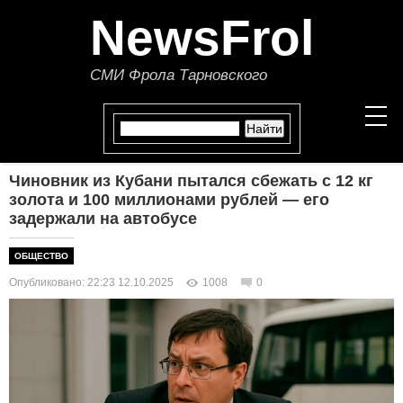
NewsFrol
СМИ Фрола Тарновского
Чиновник из Кубани пытался сбежать с 12 кг
НОВОСТИ
золота и 100 миллионами рублей — его
задержали на автобусе
СТАТЬИ
ОБЩЕСТВО
ПОЛИТИКА
Опубликовано: 22:23 12.10.2025
1008
0
ЭКОНОМИКА
В МИРЕ
ОБЩЕСТВО