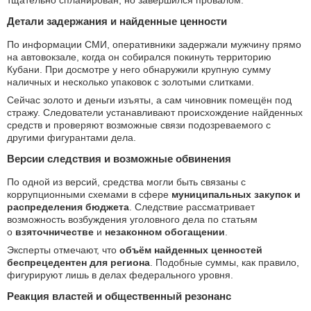
тщательно спланирован, но завершился провалом.
Детали задержания и найденные ценности
По информации СМИ, оперативники задержали мужчину прямо
на автовокзале, когда он собирался покинуть территорию
Кубани. При досмотре у него обнаружили крупную сумму
наличных и несколько упаковок с золотыми слитками.
Сейчас золото и деньги изъяты, а сам чиновник помещён под
стражу. Следователи устанавливают происхождение найденных
средств и проверяют возможные связи подозреваемого с
другими фигурантами дела.
Версии следствия и возможные обвинения
По одной из версий, средства могли быть связаны с
коррупционными схемами в сфере
муниципальных закупок и
распределения бюджета
. Следствие рассматривает
возможность возбуждения уголовного дела по статьям
о
взяточничестве
и
незаконном обогащении
.
Эксперты отмечают, что
объём найденных ценностей
беспрецедентен для региона
. Подобные суммы, как правило,
фигурируют лишь в делах федерального уровня.
Реакция властей и общественный резонанс