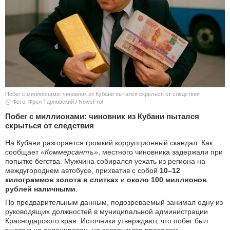
КУЛЬТУРА
НАУКА
СПОРТ
ШОУ-БИЗНЕС
Побег с миллионами: чиновник из Кубани пытался скрыться от следствия
@ Фото: Фрол Тарновский / NewsFrol
АВТО И МОТО
Побег с миллионами: чиновник из Кубани пытался
скрыться от следствия
ЭГОИЗМ
На Кубани разгорается громкий коррупционный скандал. Как
сообщает
«Коммерсантъ»
, местного чиновника задержали при
БЛОГ
попытке бегства. Мужчина собирался уехать из региона на
междугороднем автобусе, прихватив с собой
10–12
килограммов золота в слитках
и
около 100 миллионов
рублей наличными
.
По предварительным данным, подозреваемый занимал одну из
руководящих должностей в муниципальной администрации
Краснодарского края. Источники утверждают, что побег был