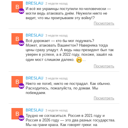
BRESLAU
2 недели назад
B
И всё же украинцы поступили по-человечески —
могли ведь атаковать днём. Неужели никто не
видит, что мы проигрываем эту войну!?
Посмотреть
BRESLAU
3 недели назад
B
Всё дорожает — кто бы мог подумать?
Может, атаковать Вашингтон? Наверняка тогда
цены сразу упадут. А ведь наш президент был так
уверен в успехе, а в 2022 году, похоже, зашёл на
один мост слишком далеко.
...
Посмотреть
BRESLAU
3 недели назад
B
Никто не погиб, никто не пострадал. Как обычно.
Расходитесь, пожалуйста, по домам. Мы
побеждаем.
Посмотреть
BRESLAU
3 недели назад
B
Трудно не согласиться. Россия в 2021 году и
Россия в 2026 году — это два разных государства.
Мы на грани краха. Как говорят греки: на