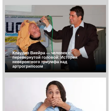
Клаудио Виейра — человек с
перевернутой головой: История
невероятного триумфа над
артрогрипозом