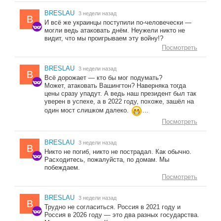
BRESLAU
3 недели назад
B
И всё же украинцы поступили по-человечески —
могли ведь атаковать днём. Неужели никто не
видит, что мы проигрываем эту войну!?
Посмотреть
BRESLAU
3 недели назад
B
Всё дорожает — кто бы мог подумать?
Может, атаковать Вашингтон? Наверняка тогда
цены сразу упадут. А ведь наш президент был так
уверен в успехе, а в 2022 году, похоже, зашёл на
один мост слишком далеко.
...
Посмотреть
BRESLAU
3 недели назад
B
Никто не погиб, никто не пострадал. Как обычно.
Расходитесь, пожалуйста, по домам. Мы
побеждаем.
Посмотреть
BRESLAU
3 недели назад
B
Трудно не согласиться. Россия в 2021 году и
Россия в 2026 году — это два разных государства.