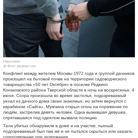
КУЛЬТУРА
НАУКА
СПОРТ
ШОУ-БИЗНЕС
Наручники.
@ Фото: pixabay.com
АВТО И МОТО
Конфликт между жителем Москвы 1972 года и группой дачников
произошел на бытовой почве на территории садоводческого
ЭГОИЗМ
товарищества «50 лет Октября» в поселке Редкино
Конаковского района Тверской области в ночь на воскресенье, 4
июня. Ссора произошла во время застолья, подозреваемый
БЛОГ
уехал из дачного дома своих знакомых, но затем вернулся с
карабином «Сайга». Мужчина открыл огонь на поражение по
людям, застрелив девять человек. Одна выжившая девушка,
спрятавшаяся под одеялом вызвала полицию
Тела убитых обнаружили в доме и на участке, пьяный
подозреваемый был там же и не пытался скрыться или оказать
сопротивление при задержании.