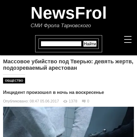
NewsFrol
СМИ Фрола Тарновского
Массовое убийство под Тверью: девять жертв,
НОВОСТИ
подозреваемый арестован
СТАТЬИ
ОБЩЕСТВО
Инцидент произошел в ночь на воскресенье
ПОЛИТИКА
Опубликовано: 08:47 05.06.2017
1378
0
ЭКОНОМИКА
В МИРЕ
ОБЩЕСТВО