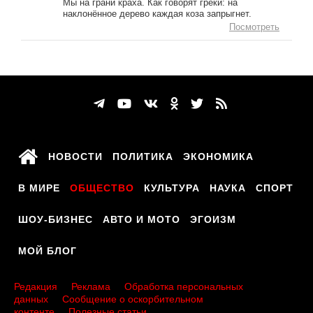
Мы на грани краха. Как говорят греки: на
наклонённое дерево каждая коза запрыгнет.
Посмотреть
НОВОСТИ
ПОЛИТИКА
ЭКОНОМИКА
В МИРЕ
ОБЩЕСТВО
КУЛЬТУРА
НАУКА
СПОРТ
ШОУ-БИЗНЕС
АВТО И МОТО
ЭГОИЗМ
МОЙ БЛОГ
Редакция
Реклама
Обработка персональных
данных
Сообщение о оскорбительном
контенте
Полезные статьи