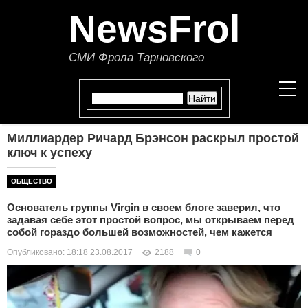
NewsFrol
СМИ Фрола Тарновского
Миллиардер Ричард Брэнсон раскрыл простой
НОВОСТИ
ключ к успеху
СТАТЬИ
ОБЩЕСТВО
Основатель группы Virgin в своем блоге заверил, что
ПОЛИТИКА
задавая себе этот простой вопрос, мы открываем перед
собой гораздо большей возможностей, чем кажется
ЭКОНОМИКА
Опубликовано: 18:18 23.08.2017
2188
0
В МИРЕ
ОБЩЕСТВО