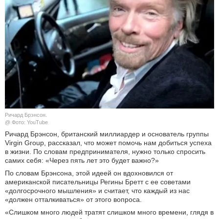
КУЛЬТУРА
НАУКА
СПОРТ
ШОУ-БИЗНЕС
АВТО И МОТО
Ричард Брэнсон.
@ Фото: YouTube
ЭГОИЗМ
Ричард Брэнсон, британский миллиардер и основатель группы
Virgin Group, рассказал, что может помочь нам добиться успеха
в жизни. По словам предпринимателя, нужно только спросить
БЛОГ
самих себя: «Через пять лет это будет важно?»
По словам Брэнсона, этой идеей он вдохновился от ​​
американской писательницы Регины Бретт с ее советами
«долгосрочного мышления» и считает, что каждый из нас
«должен отталкиваться» от этого вопроса.
«Слишком много людей тратят слишком много времени, глядя в