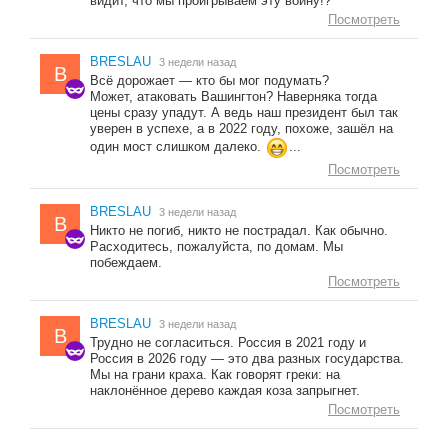
видит, что мы проигрываем эту войну!?
Посмотреть
BRESLAU
3 недели назад
B
Всё дорожает — кто бы мог подумать?
Может, атаковать Вашингтон? Наверняка тогда
цены сразу упадут. А ведь наш президент был так
уверен в успехе, а в 2022 году, похоже, зашёл на
один мост слишком далеко.
...
Посмотреть
BRESLAU
3 недели назад
B
Никто не погиб, никто не пострадал. Как обычно.
Расходитесь, пожалуйста, по домам. Мы
побеждаем.
Посмотреть
BRESLAU
3 недели назад
B
Трудно не согласиться. Россия в 2021 году и
Россия в 2026 году — это два разных государства.
Мы на грани краха. Как говорят греки: на
наклонённое дерево каждая коза запрыгнет.
Посмотреть