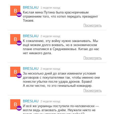
BRESLAU
1 неделя назад
B
Кислая мина Путина была красноречивым
отражением того, что хотел передать президент
Токаев.
Посмотреть
BRESLAU
2 недели назад
B
К сожалению, эту войну нужно заканчивать. Мы
ещё можем долго воевать, но в экономическом
плане откатимся в Средневековье. Китаю до нас
нет никакого дела.
Посмотреть
BRESLAU
2 недели назад
B
За несколько дней до атаки изменили условия
договоров с покупателями так, чтобы именно они
понесли убытки после удара дронов. Браво!
А если честно, то это гениальный командир.
Посмотреть
BRESLAU
2 недели назад
B
И всё же украинцы поступили по-человечески —
могли ведь атаковать днём. Неужели никто не