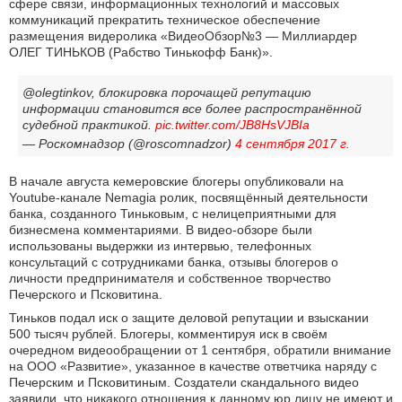
сфере связи, информационных технологий и массовых
коммуникаций прекратить техническое обеспечение
размещения видеролика «ВидеоОбзор№3 — Миллиардер
ОЛЕГ ТИНЬКОВ (Рабство Тинькофф Банк)».
@olegtinkov, блокировка порочащей репутацию
информации становится все более распространённой
судебной практикой.
pic.twitter.com/JB8HsVJBIa
— Роскомнадзор (@roscomnadzor)
4 сентября 2017 г.
В начале августа кемеровские блогеры опубликовали на
Youtube-канале Nemagia ролик, посвящённый деятельности
банка, созданного Тиньковым, с нелицеприятными для
бизнесмена комментариями. В видео-обзоре были
использованы выдержки из интервью, телефонных
консультаций с сотрудниками банка, отзывы блогеров о
личности предпринимателя и собственное творчество
Печерского и Псковитина.
Тиньков подал иск о защите деловой репутации и взыскании
500 тысяч рублей. Блогеры, комментируя иск в своём
очередном видеообращении от 1 сентября, обратили внимание
на ООО «Развитие», указанное в качестве ответчика наряду с
Печерским и Псковитиным. Создатели скандального видео
заявили, что никакого отношения к данному юр.лицу не имеют и