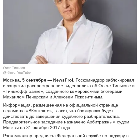
КУЛЬТУРА
НАУКА
СПОРТ
ШОУ-БИЗНЕС
Олег Тиньков.
АВТО И МОТО
@ Фото: YouTube
Москва, 5 сентября — NewsFrol.
Роскомнадзор заблокировал
ЭГОИЗМ
и запретил распространение видеоролика об Олеге Тинькове и
«Тинькофф Банке», созданного кемеровскими блогерами
Михаилом Печерским и Алексеем Псковитиным.
БЛОГ
Информация, размещённая на официальной странице
ведомства «ВКонтакте», гласит, что блокировка будет
действовать до завершения судебного разбирательства.
Предварительное заседание назначено Арбитражным судом
Москвы на 31 октября 2017 года.
Роскомнадзор предписал Федеральной службе по надзору в