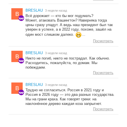
BRESLAU
3 недели назад
B
Всё дорожает — кто бы мог подумать?
Может, атаковать Вашингтон? Наверняка тогда
цены сразу упадут. А ведь наш президент был так
уверен в успехе, а в 2022 году, похоже, зашёл на
один мост слишком далеко.
...
Посмотреть
BRESLAU
3 недели назад
B
Никто не погиб, никто не пострадал. Как обычно.
Расходитесь, пожалуйста, по домам. Мы
побеждаем.
Посмотреть
BRESLAU
3 недели назад
B
Трудно не согласиться. Россия в 2021 году и
Россия в 2026 году — это два разных государства.
Мы на грани краха. Как говорят греки: на
наклонённое дерево каждая коза запрыгнет.
Посмотреть