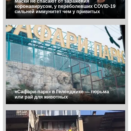
Маски не спасают от заражения
коронавирусом, у переболевших COVID-19
сильней иммунитет чем у привитых
«Сафари-парк» в Геленджике — тюрьма
или рай для животных