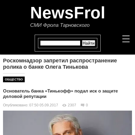
NewsFrol
СМИ Фрола Тарновского
Роскомнадзор запретил распространение
НОВОСТИ
ролика о банке Олега Тинькова
СТАТЬИ
ОБЩЕСТВО
Основатель банка «Тинькофф» подал иск о защите
ПОЛИТИКА
деловой репутации
Опубликовано: 07:50 05.09.2017
2307
0
ЭКОНОМИКА
В МИРЕ
ОБЩЕСТВО