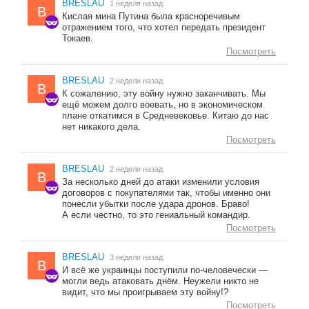
BRESLAU
1 неделя назад
B
Кислая мина Путина была красноречивым
отражением того, что хотел передать президент
Токаев.
Посмотреть
BRESLAU
2 недели назад
B
К сожалению, эту войну нужно заканчивать. Мы
ещё можем долго воевать, но в экономическом
плане откатимся в Средневековье. Китаю до нас
нет никакого дела.
Посмотреть
BRESLAU
2 недели назад
B
За несколько дней до атаки изменили условия
договоров с покупателями так, чтобы именно они
понесли убытки после удара дронов. Браво!
А если честно, то это гениальный командир.
Посмотреть
BRESLAU
3 недели назад
B
И всё же украинцы поступили по-человечески —
могли ведь атаковать днём. Неужели никто не
видит, что мы проигрываем эту войну!?
Посмотреть