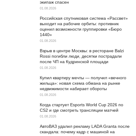
экипаж спасен
01.08.2026
Российская спутниковая система «Рассвет»
выходит на рабочие орбиты: противник
оценил возможности группировки «Бюро
1440»
01.08.2026
Взрыв в центре Москвы: в ресторане Balzi
Rossi погибли люди, десятки пострадали
после ЧП на Кудринской площади
01.08.2026
Купил квартиру мечты — получил «вечного
жильца»: новая схема обмана на рынке
недвижимости набирает обороты
01.08.2026
Когда стартует Esports World Cup 2026 по
CS2 и где смотреть трансляции матчей
01.08.2026
АвтоВАЗ удалил рекламу LADA Granta после
скандала: почему кадр с машиной на