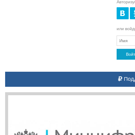
Авторизу
или войди
Вой
Подд