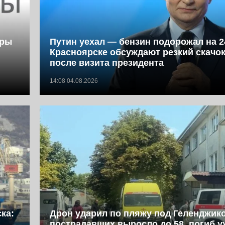
фры
Путин уехал — бензин подорожал на 2
Красноярске обсуждают резкий скачок
после визита президента
14:08 04.08.2026
ка:
Дрон ударил по пляжу под Геленджик
пострадавших выросло до 58, погиб у