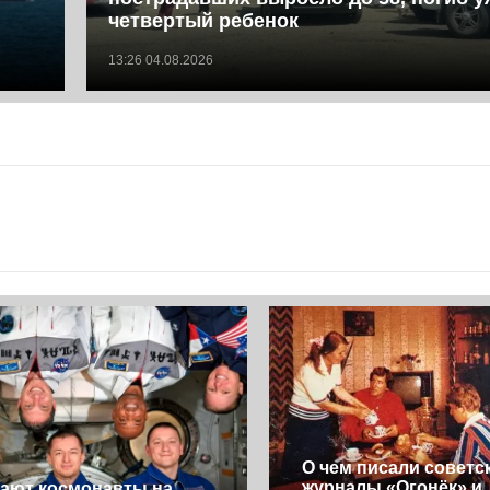
четвертый ребенок
13:26 04.08.2026
О чем писали советс
журналы «Огонёк» и
кают космонавты на