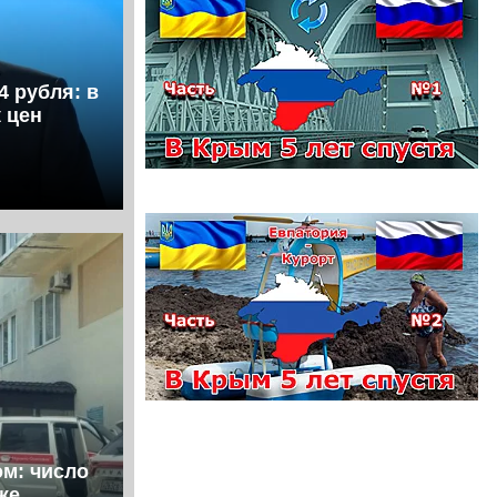
4 рубля: в
 цен
ом: число
же