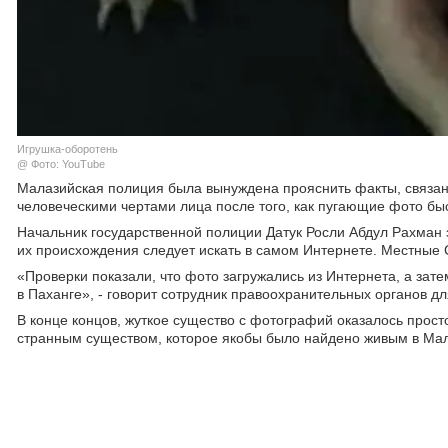
Игрушка-оборотень
@ Фото: YouTube
Малазийская полиция была вынуждена прояснить факты, связан
человеческими чертами лица после того, как пугающие фото бы
Начальник государственной полиции Датук Росли Абдул Рахман з
их происхождения следует искать в самом Интернете. Местные 
«Проверки показали, что фото загружались из Интернета, а зат
в Паханге», - говорит сотрудник правоохранительных органов дл
В конце концов, жуткое существо с фотографий оказалось прост
странным существом, которое якобы было найдено живым в Мала