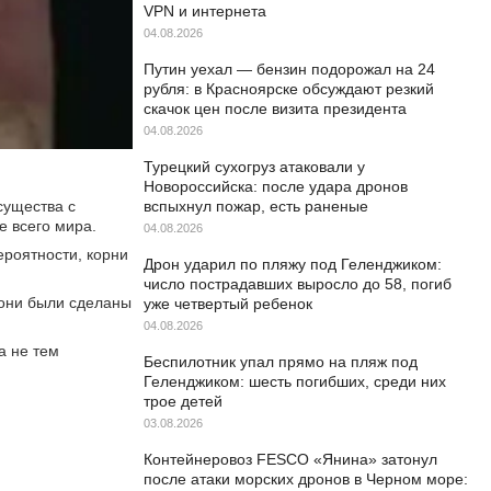
VPN и интернета
04.08.2026
Путин уехал — бензин подорожал на 24
рубля: в Красноярске обсуждают резкий
скачок цен после визита президента
04.08.2026
Турецкий сухогруз атаковали у
Новороссийска: после удара дронов
существа с
вспыхнул пожар, есть раненые
е всего мира.
04.08.2026
ероятности, корни
Дрон ударил по пляжу под Геленджиком:
число пострадавших выросло до 58, погиб
 они были сделаны
уже четвертый ребенок
04.08.2026
а не тем
Беспилотник упал прямо на пляж под
Геленджиком: шесть погибших, среди них
трое детей
03.08.2026
Контейнеровоз FESCO «Янина» затонул
после атаки морских дронов в Черном море: