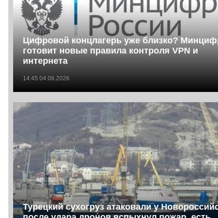
Цифровой концлагерь уже близко? Минци
готовит новые правила контроля VPN и
интернета
14:45 04.08.2026
Турецкий сухогруз атаковали у Новороссийс
после удара дронов вспыхнул пожар, есть