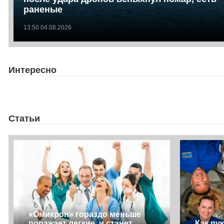
раненые
13:50 04.08.2026
Интересно
Статьи
«Омикрон» гораздо меньше
поражает легкие, и станет
Как пу