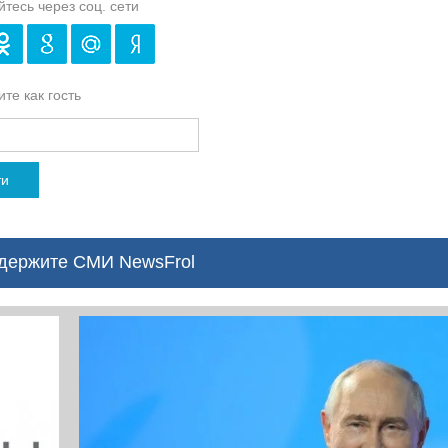
йтесь через соц. сети
те как гость
ти
ержите СМИ NewsFrol