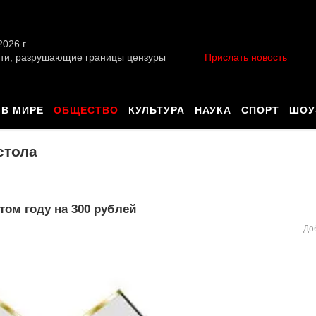
026 г.
ти, разрушающие границы цензуры
Прислать новость
В МИРЕ
ОБЩЕСТВО
КУЛЬТУРА
НАУКА
СПОРТ
ШОУ
стола
том году на 300 рублей
До