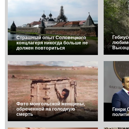
Гебиус
Страшный опыт Соловецкого
любим
концлагеря никогда больше не
Высоц
должен повториться
Фото монгольской женщины,
обреченной на голодную
Генри 
смерть
полити