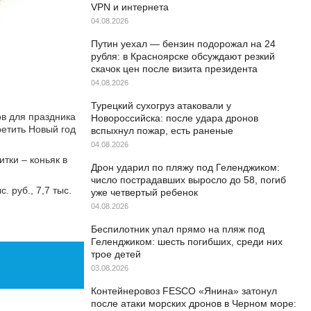
VPN и интернета
04.08.2026
Путин уехал — бензин подорожал на 24
рубля: в Красноярске обсуждают резкий
скачок цен после визита президента
04.08.2026
Турецкий сухогруз атаковали у
ов для праздника
Новороссийска: после удара дронов
ретить Новый год
вспыхнул пожар, есть раненые
04.08.2026
тки – коньяк в
Дрон ударил по пляжу под Геленджиком:
число пострадавших выросло до 58, погиб
 руб., 7,7 тыс.
уже четвертый ребенок
04.08.2026
Беспилотник упал прямо на пляж под
Геленджиком: шесть погибших, среди них
трое детей
03.08.2026
Контейнеровоз FESCO «Янина» затонул
после атаки морских дронов в Черном море: