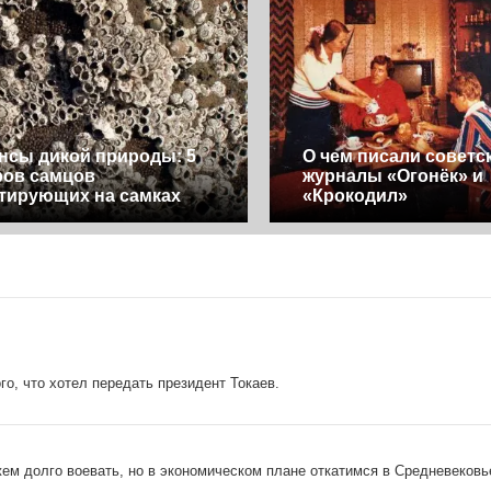
сы дикой природы: 5
О чем писали советс
ров самцов
журналы «Огонёк» и
тирующих на самках
«Крокодил»
о, что хотел передать президент Токаев.
ем долго воевать, но в экономическом плане откатимся в Средневековь