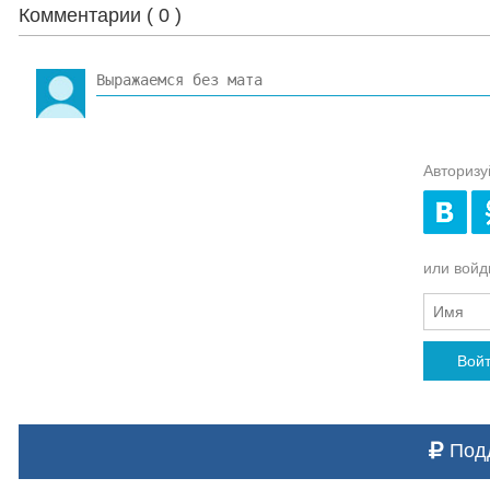
Комментарии (
0
)
Авторизу
или войди
Вой
Подд