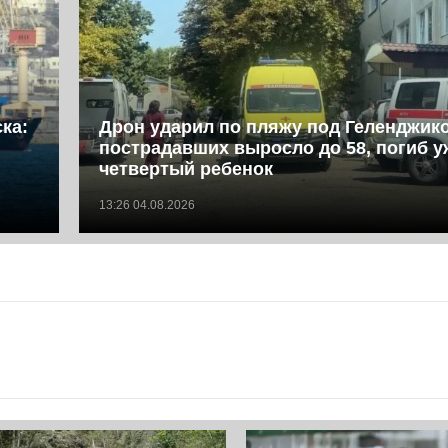
ка:
Дрон ударил по пляжу под Геленджик
пострадавших выросло до 58, погиб у
четвертый ребенок
13:26 04.08.2026