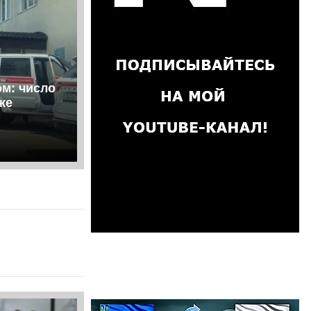
ом: число
же