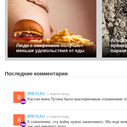
Альфон
Люди с ожирением получают
приме
меньше удовольствия от еды
парази
Последние комментарии
BRESLAU
1 неделя назад
B
Кислая мина Путина была красноречивым отражением тог
BRESLAU
2 недели назад
B
К сожалению, эту войну нужно заканчивать. Мы ещё мож
нас нет никакого дела.