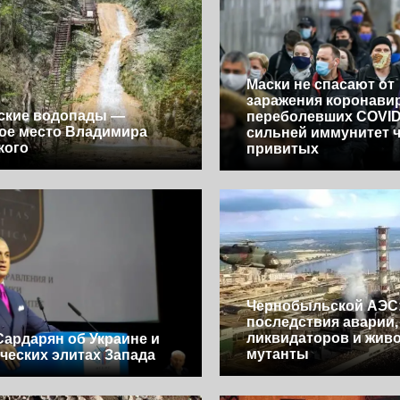
Маски не спасают от
заражения коронавир
ские водопады —
переболевших COVID
ое место Владимира
сильней иммунитет ч
кого
привитых
Чернобыльской АЭС
последствия аварии
ликвидаторов и жив
Сардарян об Украине и
мутанты
ческих элитах Запада