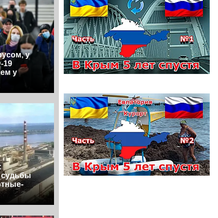
усом, у
-19
ем у
:
, судьбы
отные-