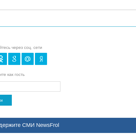
йтесь через соц. сети
те как гость
ти
ержите СМИ NewsFrol