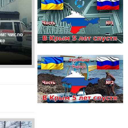
ом: число
же