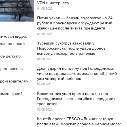
VPN и интернета
04.08.2026
Путин уехал — бензин подорожал на 24
рубля: в Красноярске обсуждают резкий
скачок цен после визита президента
04.08.2026
ликовал видео.
Турецкий сухогруз атаковали у
зже он подал
Новороссийска: после удара дронов
вспыхнул пожар, есть раненые
ое дело по
04.08.2026
Дрон ударил по пляжу под Геленджиком:
 предъявлены
число пострадавших выросло до 58, погиб
уже четвертый ребенок
зпроизводителям
04.08.2026
компенсаций,
Беспилотник упал прямо на пляж под
Геленджиком: шесть погибших, среди них
трое детей
03.08.2026
Контейнеровоз FESCO «Янина» затонул
после атаки морских дронов в Черном море: