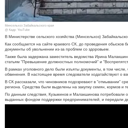
Минсельхоз Забайкальского края
@ Кадр: YouTube
В Министерстве сельского хозяйства (Минсельхоз) Забайкальско
Как сообщается на сайте краевого СК, до проведения обысков 
документы об увольнении из-за проблем со здоровьем.
Также была задержана заместитель ведомства Ирина Малакшин
статьям "Превышение должностных полномочий" и "Воспрепятст
В рамках уголовного дело были изъяты документы, в том числе,
обвинения. В настоящее время следователи ходатайствуют о вз
В СК рассказали, что чиновников подозревают в "отмывании" с
региона. Средства были выделены на закупку семян, кормов и т
По данным следствия, Кузьминов и Малакшинова потребовали от
выданных фондом поддержки предпринимателей, и передали де