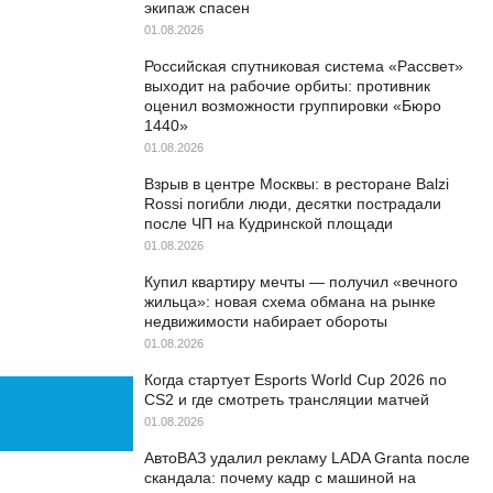
экипаж спасен
01.08.2026
Российская спутниковая система «Рассвет»
выходит на рабочие орбиты: противник
оценил возможности группировки «Бюро
1440»
01.08.2026
Взрыв в центре Москвы: в ресторане Balzi
Rossi погибли люди, десятки пострадали
после ЧП на Кудринской площади
01.08.2026
Купил квартиру мечты — получил «вечного
жильца»: новая схема обмана на рынке
недвижимости набирает обороты
01.08.2026
Когда стартует Esports World Cup 2026 по
CS2 и где смотреть трансляции матчей
01.08.2026
АвтоВАЗ удалил рекламу LADA Granta после
скандала: почему кадр с машиной на