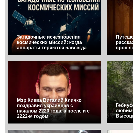
Загадочные исчезновения
Путеше
космических миссий: когда
расска
аппараты теряются навсегда
прошл
Мэр Киева Виталий Кличко
Гебиус
поздравил украинцев с
любим
началом 2220 года, а после и с
Высоц
2222-м годом