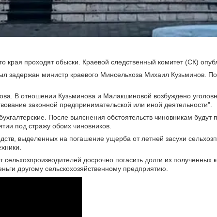
го края проходят обыски. Краевой следственный комитет (СК) опуб
был задержан министр краевого Минсельхоза Михаил Кузьминов. По
ова. В отношении Кузьминова и Малакшиновой возбуждено уголовн
вование законной предпринимательской или иной деятельности".
 бухгалтерские. После выяснения обстоятельств чиновникам будут
ятии под стражу обоих чиновников.
редств, выделенных на погашение ущерба от летней засухи сельхо
ехники.
 сельхозпроизводителей досрочно погасить долги из полученных 
ньги другому сельскохозяйственному предприятию.