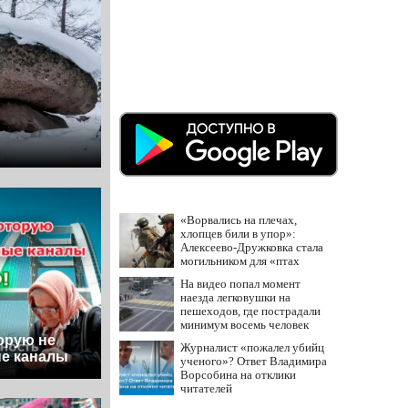
«Ворвались на плечах,
хлопцев били в упор»:
Алексеево-Дружковка стала
могильником для «птах
Мадьяра»
На видео попал момент
наезда легковушки на
пешеходов, где пострадали
минимум восемь человек
06/08/2026 – Новости
орую не
Журналист «пожалел убийц
е каналы
ученого»? Ответ Владимира
Ворсобина на отклики
читателей