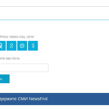
йтесь через соц. сети
те как гость
ти
ержите СМИ NewsFrol