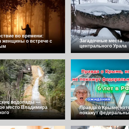
ствие во времени:
Загадочные места
з женщины о встрече с
центрального Урала
ым
ские водопады —
ое место Владимира
Правда о Крыме, кот
кого
покажут федеральны