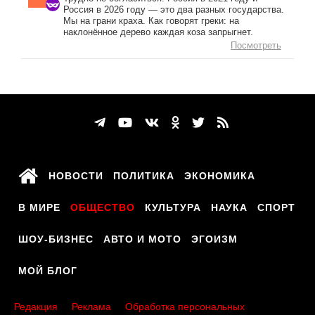
Россия в 2026 году — это два разных государства.
Мы на грани краха. Как говорят греки: на
наклонённое дерево каждая коза запрыгнет.
Посмотреть
НОВОСТИ
ПОЛИТИКА
ЭКОНОМИКА
В МИРЕ
ОБЩЕСТВО
КУЛЬТУРА
НАУКА
СПОРТ
ШОУ-БИЗНЕС
АВТО И МОТО
ЭГОИЗМ
МОЙ БЛОГ
Редакция
Реклама
Обработка персональных