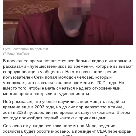
КУЛЬТУРА
НАУКА
СПОРТ
Путешественник во времени
ШОУ-БИЗНЕС
@ Кадр: YouTube
В последнее время появляется все больше видео с интервью и
рассказами «путешественников во времени», которые вызывают
АВТО И МОТО
спорную реакцию у общества. На этот раз в поле зрения
пользователей Сети попал молодой человек, который
ЭГОИЗМ
утверждает, что оказался в нашем времени из 2021 года. Но
вместо того, чтобы начать смеяться над его откровениями,
многие просто раскрыли от удивления рты.
БЛОГ
Ной рассказал, что ученые научились перемещать людей во
времени еще в 2003 году, но до сих пор держат это в тайне,
хотя в 2028 путешествия во времени станут открытыми. В этом
же году произойдет первый контакт с пришельцами.
Согласно ему, люди все-таки полетят на Марс, ведение
хозяйства будет роботизировано, а президент США переизбран