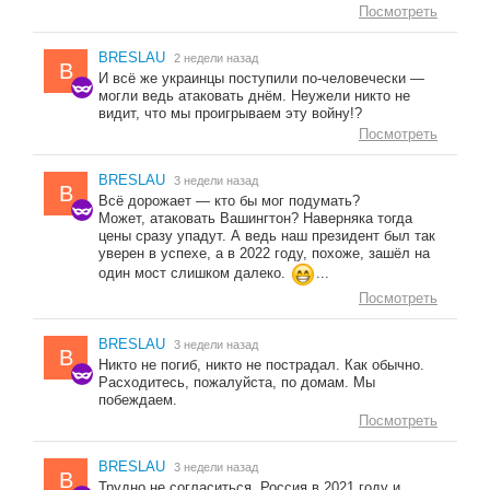
Посмотреть
BRESLAU
2 недели назад
B
И всё же украинцы поступили по-человечески —
могли ведь атаковать днём. Неужели никто не
видит, что мы проигрываем эту войну!?
Посмотреть
BRESLAU
3 недели назад
B
Всё дорожает — кто бы мог подумать?
Может, атаковать Вашингтон? Наверняка тогда
цены сразу упадут. А ведь наш президент был так
уверен в успехе, а в 2022 году, похоже, зашёл на
один мост слишком далеко.
...
Посмотреть
BRESLAU
3 недели назад
B
Никто не погиб, никто не пострадал. Как обычно.
Расходитесь, пожалуйста, по домам. Мы
побеждаем.
Посмотреть
BRESLAU
3 недели назад
B
Трудно не согласиться. Россия в 2021 году и