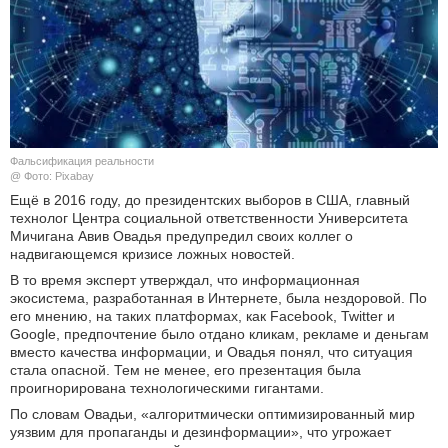
КУЛЬТУРА
НАУКА
СПОРТ
Фальсификация реальности
ШОУ-БИЗНЕС
@ Фото: Pixabay
Ещё в 2016 году, до президентских выборов в США, главный
технолог Центра социальной ответственности Университета
АВТО И МОТО
Мичигана Авив Овадья предупредил своих коллег о
надвигающемся кризисе ложных новостей.
ЭГОИЗМ
В то время эксперт утверждал, что информационная
экосистема, разработанная в Интернете, была нездоровой. По
БЛОГ
его мнению, на таких платформах, как Facebook, Twitter и
Google, предпочтение было отдано кликам, рекламе и деньгам
вместо качества информации, и Овадья понял, что ситуация
стала опасной. Тем не менее, его презентация была
проигнорирована технологическими гигантами.
По словам Овадьи, «алгоритмически оптимизированный мир
уязвим для пропаганды и дезинформации», что угрожает