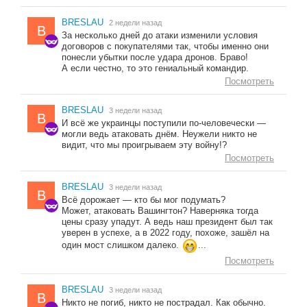
BRESLAU
2 недели назад
B
За несколько дней до атаки изменили условия
договоров с покупателями так, чтобы именно они
понесли убытки после удара дронов. Браво!
А если честно, то это гениальный командир.
Посмотреть
BRESLAU
3 недели назад
B
И всё же украинцы поступили по-человечески —
могли ведь атаковать днём. Неужели никто не
видит, что мы проигрываем эту войну!?
Посмотреть
BRESLAU
3 недели назад
B
Всё дорожает — кто бы мог подумать?
Может, атаковать Вашингтон? Наверняка тогда
цены сразу упадут. А ведь наш президент был так
уверен в успехе, а в 2022 году, похоже, зашёл на
один мост слишком далеко.
...
Посмотреть
BRESLAU
3 недели назад
B
Никто не погиб, никто не пострадал. Как обычно.