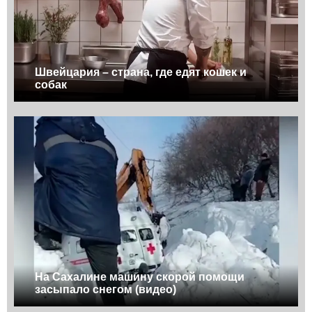
Швейцария – страна, где едят кошек и
собак
На Сахалине машину скорой помощи
засыпало снегом (видео)