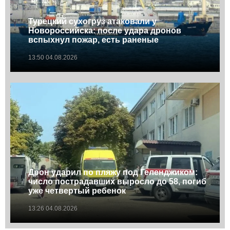
Турецкий сухогруз атаковали у
Новороссийска: после удара дронов
вспыхнул пожар, есть раненые
13:50 04.08.2026
Дрон ударил по пляжу под Геленджиком:
число пострадавших выросло до 58, погиб
уже четвертый ребенок
13:26 04.08.2026