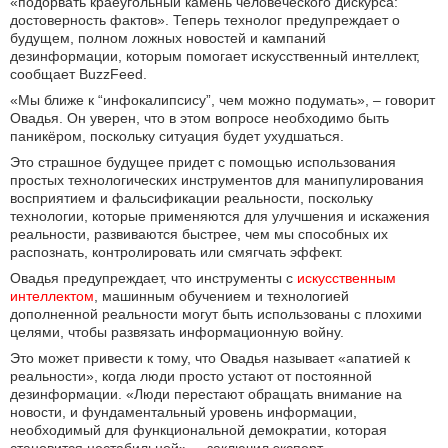
«подорвать краеугольный камень человеческого дискурса:
достоверность фактов». Теперь технолог предупреждает о
будущем, полном ложных новостей и кампаний
дезинформации, которым помогает искусственный интеллект,
сообщает BuzzFeed.
«Мы ближе к “инфокалипсису”, чем можно подумать», ‒ говорит
Овадья. Он уверен, что в этом вопросе необходимо быть
паникёром, поскольку ситуация будет ухудшаться.
Это страшное будущее придет с помощью использования
простых технологических инструментов для манипулирования
восприятием и фальсификации реальности, поскольку
технологии, которые применяются для улучшения и искажения
реальности, развиваются быстрее, чем мы способных их
распознать, контролировать или смягчать эффект.
Овадья предупреждает, что инструменты с
искусственным 
интеллектом
, машинным обучением и технологией
дополненной реальности могут быть использованы с плохими
целями, чтобы развязать информационную войну.
Это может привести к тому, что Овадья называет «апатией к
реальности», когда люди просто устают от постоянной
дезинформации. «Люди перестают обращать внимание на
новости, и фундаментальный уровень информации,
необходимый для функциональной демократии, которая
становится нестабильной», ‒ заключил эксперт.