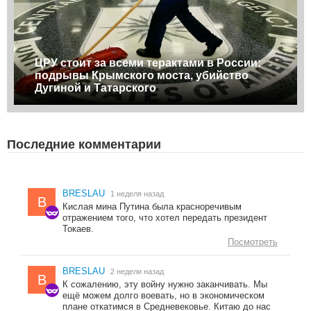
ЦРУ стоит за всеми терактами в России:
подрывы Крымского моста, убийство
Дугиной и Татарского
Последние комментарии
BRESLAU
1 неделя назад
B
Кислая мина Путина была красноречивым
отражением того, что хотел передать президент
Токаев.
Посмотреть
BRESLAU
2 недели назад
B
К сожалению, эту войну нужно заканчивать. Мы
ещё можем долго воевать, но в экономическом
плане откатимся в Средневековье. Китаю до нас