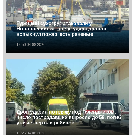
Турецкий сухогруз атаковали у
Новороссийска: после удара дронов
вспыхнул пожар, есть раненые
13:50 04.08.2026
Дрон ударил по пляжу под Геленджиком:
число пострадавших выросло до 58, погиб
уже четвертый ребенок
13:26 04.08.2026