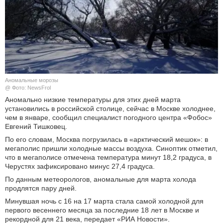
КУЛЬТУРА
НАУКА
СПОРТ
Аномальные морозы
ШОУ-БИЗНЕС
@ Фото: NewsFrol
Аномально низкие температуры для этих дней марта
установились в российской столице, сейчас в Москве холоднее,
АВТО И МОТО
чем в январе, сообщил специалист погодного центра «Фобос»
Евгений Тишковец.
ЭГОИЗМ
По его словам, Москва погрузилась в «арктический мешок»: в
мегаполис пришли холодные массы воздуха. Синоптик отметил,
БЛОГ
что в мегаполисе отмечена температура минут 18,2 градуса, в
Черустях зафиксировано минус 27,4 градуса.
По данным метеорологов, аномальные для марта холода
продлятся пару дней.
Минувшая ночь с 16 на 17 марта стала самой холодной для
первого весеннего месяца за последние 18 лет в Москве и
рекордной для 21 века, передает «РИА Новости».