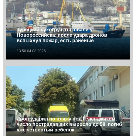
Турецкий сухогруз атаковали у
Новороссийска: после удара дронов
вспыхнул пожар, есть раненые
13:50 04.08.2026
Дрон ударил по пляжу под Геленджиком:
число пострадавших выросло до 58, погиб
уже четвертый ребенок