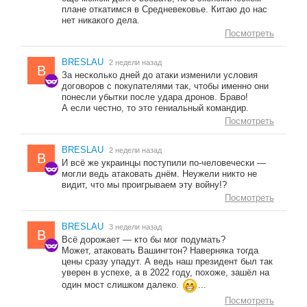
плане откатимся в Средневековье. Китаю до нас
нет никакого дела.
Посмотреть
BRESLAU
2 недели назад
B
За несколько дней до атаки изменили условия
договоров с покупателями так, чтобы именно они
понесли убытки после удара дронов. Браво!
А если честно, то это гениальный командир.
Посмотреть
BRESLAU
2 недели назад
B
И всё же украинцы поступили по-человечески —
могли ведь атаковать днём. Неужели никто не
видит, что мы проигрываем эту войну!?
Посмотреть
BRESLAU
3 недели назад
B
Всё дорожает — кто бы мог подумать?
Может, атаковать Вашингтон? Наверняка тогда
цены сразу упадут. А ведь наш президент был так
уверен в успехе, а в 2022 году, похоже, зашёл на
один мост слишком далеко.
...
Посмотреть