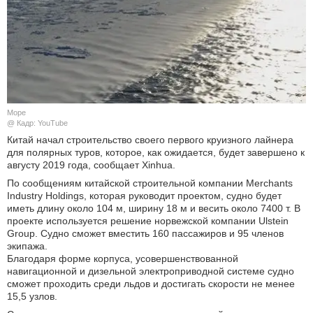
КУЛЬТУРА
НАУКА
СПОРТ
Море
ШОУ-БИЗНЕС
@ Кадр: YouTube
Китай начал строительство своего первого круизного лайнера
для полярных туров, которое, как ожидается, будет завершено к
АВТО И МОТО
августу 2019 года, сообщает Xinhua.
По сообщениям китайской строительной компании Merchants
ЭГОИЗМ
Industry Holdings, которая руководит проектом, судно будет
иметь длину около 104 м, ширину 18 м и весить около 7400 т. В
БЛОГ
проекте используется решение норвежской компании Ulstein
Group. Судно сможет вместить 160 пассажиров и 95 членов
экипажа.
Благодаря форме корпуса, усовершенствованной
навигационной и дизельной электроприводной системе судно
сможет проходить среди льдов и достигать скорости не менее
15,5 узлов.