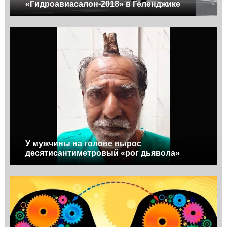
«Гидроавиасалон-2018» в Геленджике
У мужчины на голове вырос
десятисантиметровый «рог дьявола»