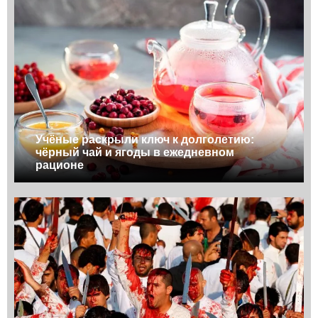
Учёные раскрыли ключ к долголетию:
чёрный чай и ягоды в ежедневном
рационе