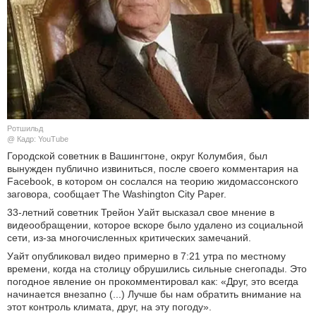
КУЛЬТУРА
НАУКА
СПОРТ
ШОУ-БИЗНЕС
Ротшильд
@ Кадр: YouTube
АВТО И МОТО
Городской советник в Вашингтоне, округ Колумбия, был
вынужден публично извиниться, после своего комментария на
Facebook, в котором он сослался на теорию жидомассонского
ЭГОИЗМ
заговора, сообщает The Washington City Paper.
33-летний советник Трейон Уайт высказал свое мнение в
БЛОГ
видеообращении, которое вскоре было удалено из социальной
сети, из-за многочисленных критических замечаний.
Уайт опубликовал видео примерно в 7:21 утра по местному
времени, когда на столицу обрушились сильные снегопады. Это
погодное явление он прокомментировал как: «Друг, это всегда
начинается внезапно (...) Лучше бы нам обратить внимание на
этот контроль климата, друг, на эту погоду».