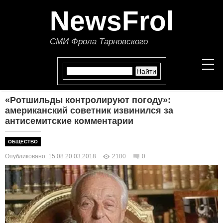
NewsFrol
СМИ Фрола Тарновского
«Ротшильды контролируют погоду»:
НОВОСТИ
американский советник извинился за
антисемитские комментарии
СТАТЬИ
ОБЩЕСТВО
ПОЛИТИКА
Опубликовано: 15:08 20.03.2018
2100
0
ЭКОНОМИКА
В МИРЕ
ОБЩЕСТВО