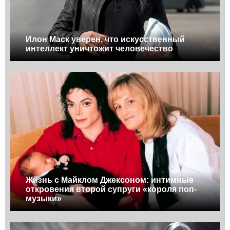
Илон Маск уверен, что искусственный
интеллект уничтожит человечество
Жизнь с Майклом Джексоном: интимные
откровения второй супруги «короля поп-
музыки»