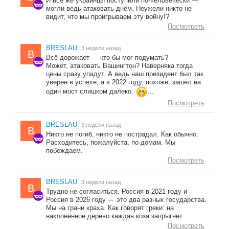
И всё же украинцы поступили по-человечески —
могли ведь атаковать днём. Неужели никто не
видит, что мы проигрываем эту войну!?
Посмотреть
BRESLAU
3 недели назад
B
Всё дорожает — кто бы мог подумать?
Может, атаковать Вашингтон? Наверняка тогда
цены сразу упадут. А ведь наш президент был так
уверен в успехе, а в 2022 году, похоже, зашёл на
один мост слишком далеко.
...
Посмотреть
BRESLAU
3 недели назад
B
Никто не погиб, никто не пострадал. Как обычно.
Расходитесь, пожалуйста, по домам. Мы
побеждаем.
Посмотреть
BRESLAU
3 недели назад
B
Трудно не согласиться. Россия в 2021 году и
Россия в 2026 году — это два разных государства.
Мы на грани краха. Как говорят греки: на
наклонённое дерево каждая коза запрыгнет.
Посмотреть