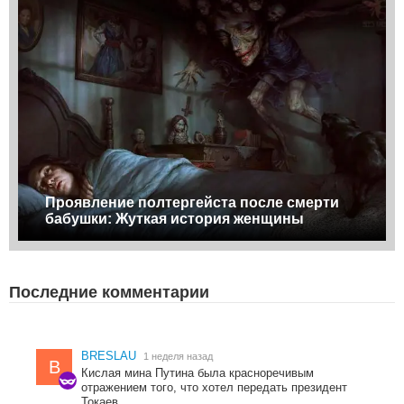
Проявление полтергейста после смерти
бабушки: Жуткая история женщины
Последние комментарии
BRESLAU
1 неделя назад
B
Кислая мина Путина была красноречивым
отражением того, что хотел передать президент
Токаев.