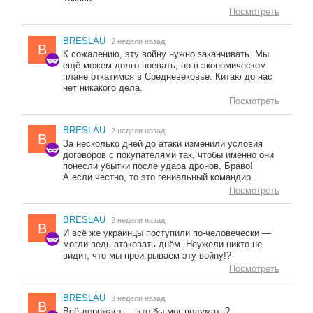
Посмотреть
BRESLAU
2 недели назад
B
К сожалению, эту войну нужно заканчивать. Мы
ещё можем долго воевать, но в экономическом
плане откатимся в Средневековье. Китаю до нас
нет никакого дела.
Посмотреть
BRESLAU
2 недели назад
B
За несколько дней до атаки изменили условия
договоров с покупателями так, чтобы именно они
понесли убытки после удара дронов. Браво!
А если честно, то это гениальный командир.
Посмотреть
BRESLAU
2 недели назад
B
И всё же украинцы поступили по-человечески —
могли ведь атаковать днём. Неужели никто не
видит, что мы проигрываем эту войну!?
Посмотреть
BRESLAU
3 недели назад
B
Всё дорожает — кто бы мог подумать?