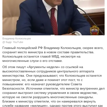
КУЛЬТУРА
НАУКА
СПОРТ
Владимир Колокольцев
ШОУ-БИЗНЕС
@ Кадр: YouTube
Главный полицейский РФ Владимир Колокольцев, скорее всего,
сохранит место министра в новом составе правительства.
АВТО И МОТО
Колокольцев останется главой МВД, несмотря на
многочисленные слухи о его отставке.
ЭГОИЗМ
Об этом пишут «Аргументы недели» со ссылкой на
высокопоставленных сотрудников центрального аппарата
БЛОГ
министерства. Они предсказывают, что Колокольцев останется
министром, но, если даже и покинет этот пост, то с
повышением: его назначат руководителем Совета
Безопасности. Источники отметили, что министр внутренних дел
сохранил выстроил систему управления в своем ведомстве,
которую не смогли разрушить многочисленные скандалы.
Близкие к министру отметили, что он намеревался вернуть
службе название «милиция», однако против этого выступил как