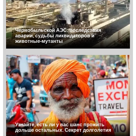
Чернобыльской АЭС: последствия
аварии, судьбы ликвидаторов и
животные-мутанты
Узнайте, есть ли у вас шанс прожить
дольше остальных. Секрет долголетия