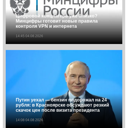
Цифровой концлагерь уже близко?
Минцифры готовит новые правила
контроля VPN и интернета
14:45 04.08.2026
Путин уехал — бензин подорожал на 24
рубля: в Красноярске обсуждают резкий
скачок цен после визита президента
14:08 04.08.2026