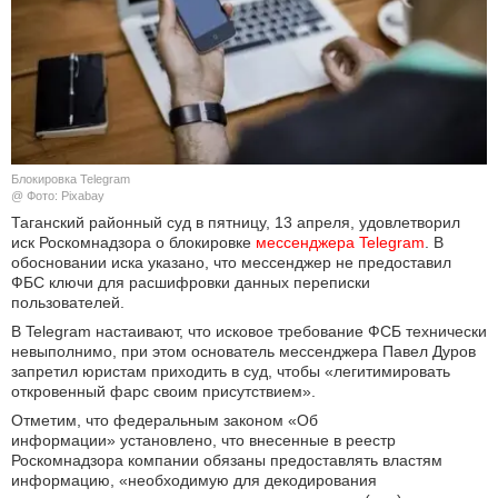
КУЛЬТУРА
НАУКА
СПОРТ
Блокировка Telegram
ШОУ-БИЗНЕС
@ Фото: Pixabay
Таганский районный суд в пятницу, 13 апреля, удовлетворил
иск Роскомнадзора о блокировке
мессенджера Telegram
. В
АВТО И МОТО
обосновании иска указано, что мессенджер не предоставил
ФБС ключи для расшифровки данных переписки
ЭГОИЗМ
пользователей.
В Telegram настаивают, что исковое требование ФСБ технически
БЛОГ
невыполнимо, при этом основатель мессенджера Павел Дуров
запретил юристам приходить в суд, чтобы «легитимировать
откровенный фарс своим присутствием».
Отметим, что федеральным законом «Об
информации» установлено, что внесенные в реестр
Роскомнадзора компании обязаны предоставлять властям
информацию, «необходимую для декодирования