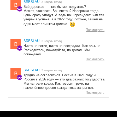
BRESLAU
3 недели назад
B
Всё дорожает — кто бы мог подумать?
Может, атаковать Вашингтон? Наверняка тогда
цены сразу упадут. А ведь наш президент был так
уверен в успехе, а в 2022 году, похоже, зашёл на
один мост слишком далеко.
...
Посмотреть
BRESLAU
3 недели назад
B
Никто не погиб, никто не пострадал. Как обычно.
Расходитесь, пожалуйста, по домам. Мы
побеждаем.
Посмотреть
BRESLAU
3 недели назад
B
Трудно не согласиться. Россия в 2021 году и
Россия в 2026 году — это два разных государства.
Мы на грани краха. Как говорят греки: на
наклонённое дерево каждая коза запрыгнет.
Посмотреть