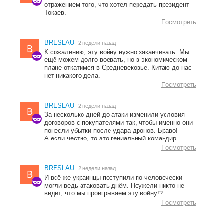
отражением того, что хотел передать президент
Токаев.
Посмотреть
BRESLAU
2 недели назад
B
К сожалению, эту войну нужно заканчивать. Мы
ещё можем долго воевать, но в экономическом
плане откатимся в Средневековье. Китаю до нас
нет никакого дела.
Посмотреть
BRESLAU
2 недели назад
B
За несколько дней до атаки изменили условия
договоров с покупателями так, чтобы именно они
понесли убытки после удара дронов. Браво!
А если честно, то это гениальный командир.
Посмотреть
BRESLAU
2 недели назад
B
И всё же украинцы поступили по-человечески —
могли ведь атаковать днём. Неужели никто не
видит, что мы проигрываем эту войну!?
Посмотреть