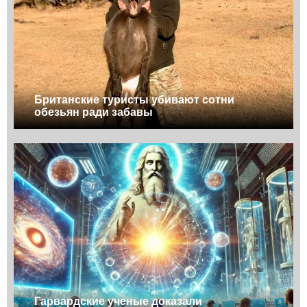
Британские туристы убивают сотни
обезьян ради забавы
Гарвардские ученые доказали