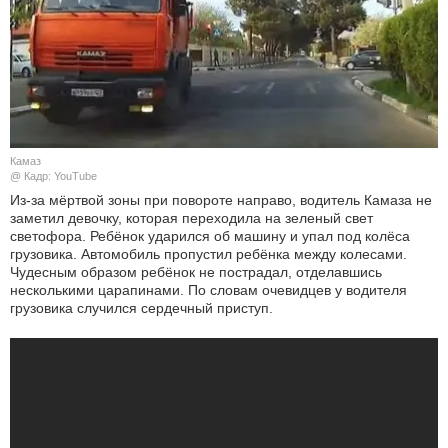
КУЛЬТУРА
НАУКА
СПОРТ
Камаз
ШОУ-БИЗНЕС
@ Кадр: YouTube
Из-за мёртвой зоны при повороте направо, водитель Камаза не
заметил девочку, которая переходила на зеленый свет
АВТО И МОТО
светофора. Ребёнок ударился об машину и упал под колёса
грузовика. Автомобиль пропустил ребёнка между колесами.
ЭГОИЗМ
Чудесным образом ребёнок не пострадал, отделавшись
несколькими царапинами. По словам очевидцев у водителя
грузовика случился сердечный приступ.
БЛОГ