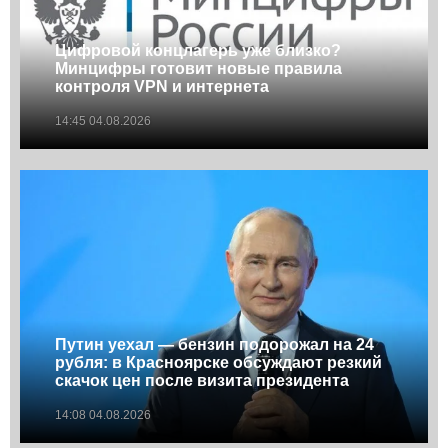
Цифровой концлагерь уже близко?
Минцифры готовит новые правила
контроля VPN и интернета
14:45 04.08.2026
Путин уехал — бензин подорожал на 24
рубля: в Красноярске обсуждают резкий
скачок цен после визита президента
14:08 04.08.2026