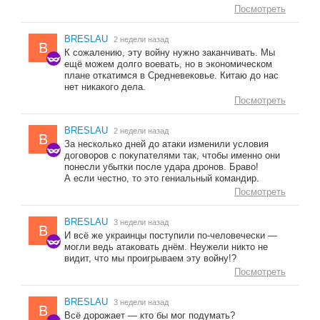
Посмотреть
BRESLAU
2 недели назад
B
К сожалению, эту войну нужно заканчивать. Мы
ещё можем долго воевать, но в экономическом
плане откатимся в Средневековье. Китаю до нас
нет никакого дела.
Посмотреть
BRESLAU
2 недели назад
B
За несколько дней до атаки изменили условия
договоров с покупателями так, чтобы именно они
понесли убытки после удара дронов. Браво!
А если честно, то это гениальный командир.
Посмотреть
BRESLAU
3 недели назад
B
И всё же украинцы поступили по-человечески —
могли ведь атаковать днём. Неужели никто не
видит, что мы проигрываем эту войну!?
Посмотреть
BRESLAU
3 недели назад
B
Всё дорожает — кто бы мог подумать?