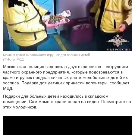
КУЛЬТУРА
НАУКА
СПОРТ
ШОУ-БИЗНЕС
Момент кражи охранниками игрушек для больных детей
@ Фото: МВД
АВТО И МОТО
Московская полиция задержала двух охранников – сотрудники
частного охранного предприятия, которые подозреваются в
краже игрушек предназначенных для тяжелобольных детей их
ЭГОИЗМ
хосписа. Подарки для детишек принесли волонтёры, сообщает
МВД.
БЛОГ
Подарки для больных детей находились в складском
помещении. Сам момент кражи попал на видео. Посмотрите на
этих молодчиков.