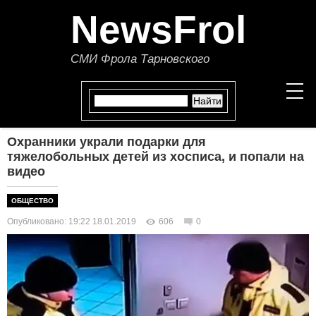
NewsFrol
СМИ Фрола Тарновского
Охранники украли подарки для
НОВОСТИ
тяжелобольных детей из хосписа, и попали на
видео
СТАТЬИ
ОБЩЕСТВО
ПОЛИТИКА
Опубликовано: 19:22 18.01.2019
606
0
ЭКОНОМИКА
В МИРЕ
ОБЩЕСТВО