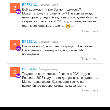
BRESLAU
3 недели назад
B
Всё дорожает — кто бы мог подумать?
Может, атаковать Вашингтон? Наверняка тогда
цены сразу упадут. А ведь наш президент был так
уверен в успехе, а в 2022 году, похоже, зашёл на
один мост слишком далеко.
...
Посмотреть
BRESLAU
3 недели назад
B
Никто не погиб, никто не пострадал. Как обычно.
Расходитесь, пожалуйста, по домам. Мы
побеждаем.
Посмотреть
BRESLAU
3 недели назад
B
Трудно не согласиться. Россия в 2021 году и
Россия в 2026 году — это два разных государства.
Мы на грани краха. Как говорят греки: на
наклонённое дерево каждая коза запрыгнет.
Посмотреть