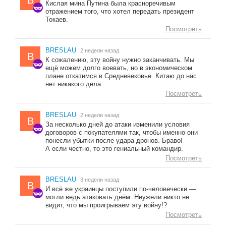
B
Кислая мина Путина была красноречивым
отражением того, что хотел передать президент
Токаев.
Посмотреть
BRESLAU
2 недели назад
B
К сожалению, эту войну нужно заканчивать. Мы
ещё можем долго воевать, но в экономическом
плане откатимся в Средневековье. Китаю до нас
нет никакого дела.
Посмотреть
BRESLAU
2 недели назад
B
За несколько дней до атаки изменили условия
договоров с покупателями так, чтобы именно они
понесли убытки после удара дронов. Браво!
А если честно, то это гениальный командир.
Посмотреть
BRESLAU
3 недели назад
B
И всё же украинцы поступили по-человечески —
могли ведь атаковать днём. Неужели никто не
видит, что мы проигрываем эту войну!?
Посмотреть