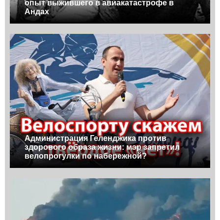
опыт выжившего в авиакатастрофе в
Андах
Администрация Геленджика против
здорового образа жизни: мэр запретил
велопрогулки по набережной?