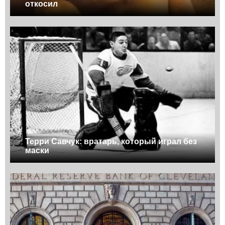
откосил
Терри Савчук: вратарь, который играл без
маски