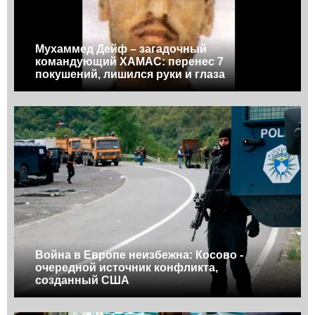
Мухаммед Дейф – загадочный
командующий ХАМАС: перенес 7
покушений, лишился руки и глаза
Война в Европе неизбежна: Косово -
очередной источник конфликта,
созданный США