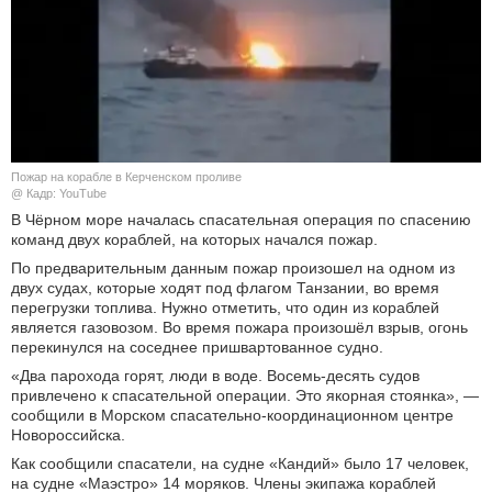
КУЛЬТУРА
НАУКА
СПОРТ
Пожар на корабле в Керченском проливе
ШОУ-БИЗНЕС
@ Кадр: YouTube
В Чёрном море началась спасательная операция по спасению
команд двух кораблей, на которых начался пожар.
АВТО И МОТО
По предварительным данным пожар произошел на одном из
двух судах, которые ходят под флагом Танзании, во время
ЭГОИЗМ
перегрузки топлива. Нужно отметить, что один из кораблей
является газовозом. Во время пожара произошёл взрыв, огонь
БЛОГ
перекинулся на соседнее пришвартованное судно.
«Два парохода горят, люди в воде. Восемь-десять судов
привлечено к спасательной операции. Это якорная стоянка», —
сообщили в Морском спасательно-координационном центре
Новороссийска.
Как сообщили спасатели, на судне «Кандий» было 17 человек,
на судне «Маэстро» 14 моряков. Члены экипажа кораблей