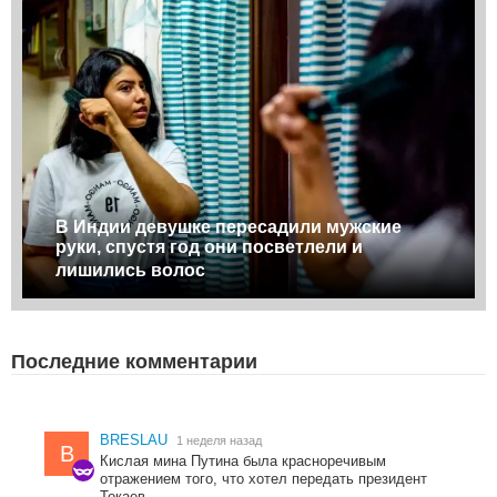
В Индии девушке пересадили мужские
руки, спустя год они посветлели и
лишились волос
Последние комментарии
BRESLAU
1 неделя назад
B
Кислая мина Путина была красноречивым
отражением того, что хотел передать президент
Токаев.