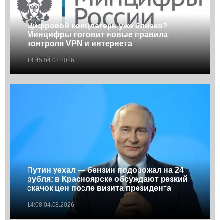
Цифровой концлагерь уже близко?
Минцифры готовит новые правила
контроля VPN и интернета
14:45 04.08.2026
Путин уехал — бензин подорожал на 24
рубля: в Красноярске обсуждают резкий
скачок цен после визита президента
14:08 04.08.2026