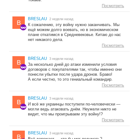
Посмотреть
BRESLAU
2 недели назад
B
К сожалению, эту войну нужно заканчивать. Мы
ещё можем долго воевать, но в экономическом
плане откатимся в Средневековье. Китаю до нас
нет никакого дела.
Посмотреть
BRESLAU
3 недели назад
B
За несколько дней до атаки изменили условия
договоров с покупателями так, чтобы именно они
понесли убытки после удара дронов. Браво!
А если честно, то это гениальный командир.
Посмотреть
BRESLAU
3 недели назад
B
И всё же украинцы поступили по-человечески —
могли ведь атаковать днём. Неужели никто не
видит, что мы проигрываем эту войну!?
Посмотреть
BRESLAU
3 недели назад
B
Всё дорожает — кто бы мог подумать?