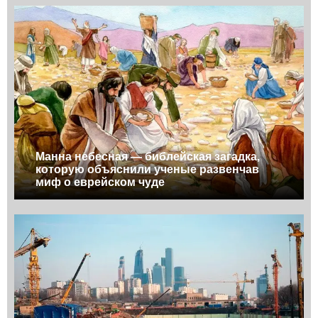
Манна небесная — библейская загадка,
которую объяснили ученые развенчав
миф о еврейском чуде