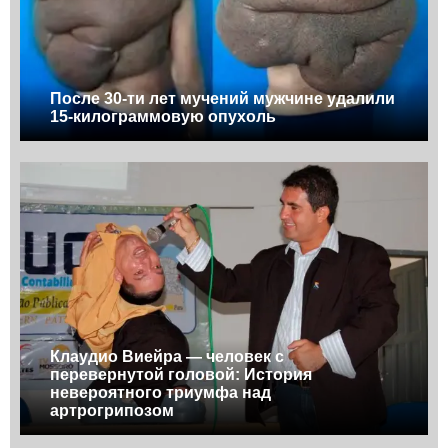
После 30-ти лет мучений мужчине удалили
15-килограммовую опухоль
Клаудио Виейра — человек с
перевернутой головой: История
невероятного триумфа над
артрогрипозом