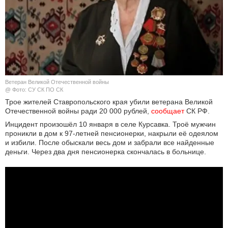
КУЛЬТУРА
НАУКА
СПОРТ
Ветеран Великой Отечественной войны
ШОУ-БИЗНЕС
@ Фото: СУ СК ПО СК
Трое жителей Ставропольского края убили ветерана Великой
Отечественной войны ради 20 000 рублей,
сообщает
СК РФ.
АВТО И МОТО
Инцидент произошёл 10 января в селе Курсавка. Троё мужчин
проникли в дом к 97-летней пенсионерки, накрыли её одеялом
ЭГОИЗМ
и избили. После обыскали весь дом и забрали все найденные
деньги. Через два дня пенсионерка скончалась в больнице.
БЛОГ