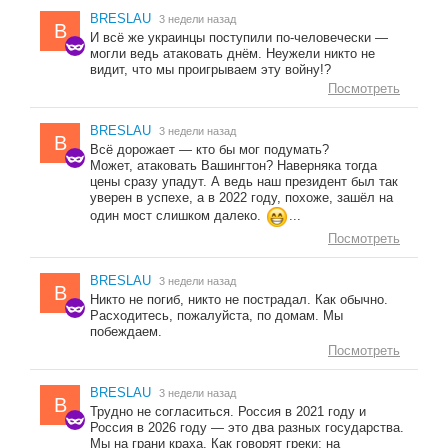
BRESLAU
3 недели назад
B
И всё же украинцы поступили по-человечески —
могли ведь атаковать днём. Неужели никто не
видит, что мы проигрываем эту войну!?
Посмотреть
BRESLAU
3 недели назад
B
Всё дорожает — кто бы мог подумать?
Может, атаковать Вашингтон? Наверняка тогда
цены сразу упадут. А ведь наш президент был так
уверен в успехе, а в 2022 году, похоже, зашёл на
один мост слишком далеко.
...
Посмотреть
BRESLAU
3 недели назад
B
Никто не погиб, никто не пострадал. Как обычно.
Расходитесь, пожалуйста, по домам. Мы
побеждаем.
Посмотреть
BRESLAU
3 недели назад
B
Трудно не согласиться. Россия в 2021 году и
Россия в 2026 году — это два разных государства.
Мы на грани краха. Как говорят греки: на