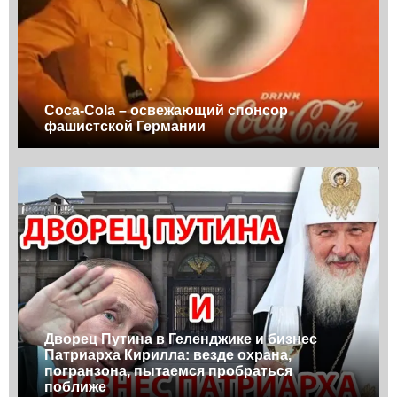
Coca-Cola – освежающий спонсор
фашистской Германии
Дворец Путина в Геленджике и бизнес
Патриарха Кирилла: везде охрана,
погранзона, пытаемся пробраться
поближе