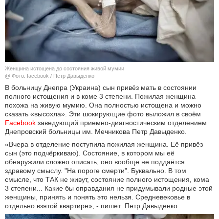
КУЛЬТУРА
НАУКА
СПОРТ
Женщина истощена до состояния живой мумии
@ Фото: facebook / Петр Давыденко
ШОУ-БИЗНЕС
В больницу Днепра (Украина) сын привёз мать в состоянии
полного истощения и в коме 3 степени. Пожилая женщина
похожа на живую мумию. Она полностью истощена и можно
АВТО И МОТО
сказать «высохла». Эти шокирующие фото выложил в своём
Facebook
заведующий приемно-диагностическим отделением
ЭГОИЗМ
Днепровский больницы им. Мечникова Петр Давыденко.
«Вчера в отделение поступила пожилая женщина. Её привёз
БЛОГ
сын (это подчёркиваю). Состояние, в котором мы её
обнаружили сложно описать, оно вообще не поддаётся
здравому смыслу. "На пороге смерти". Буквально. В том
смысле, что ТАК не живут, состояние полного истощения, кома
3 степени... Какие бы оправдания не придумывали родные этой
женщины, принять и понять это нельзя. Средневековье в
отдельно взятой квартире», - пишет Петр Давыденко.