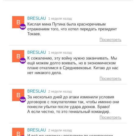
BRESLAU
1 неделя назад
B
Кислая мина Путина была красноречивым
отражением того, что хотел передать президент
Токаев.
Посмотреть
BRESLAU
1 неделя назад
B
К сожалению, эту войну нужно заканчивать. Мы
ещё можем долго воевать, но в экономическом
плане откатимся в Средневековье. Китаю до нас
нет никакого дела.
Посмотреть
BRESLAU
2 недели назад
B
За несколько дней до атаки изменили условия
договоров с покупателями так, чтобы именно они
понесли убытки после удара дронов. Браво!
А если честно, то это гениальный командир.
Посмотреть
BRESLAU
2 недели назад
B
И всё же украинцы поступили по-человечески —