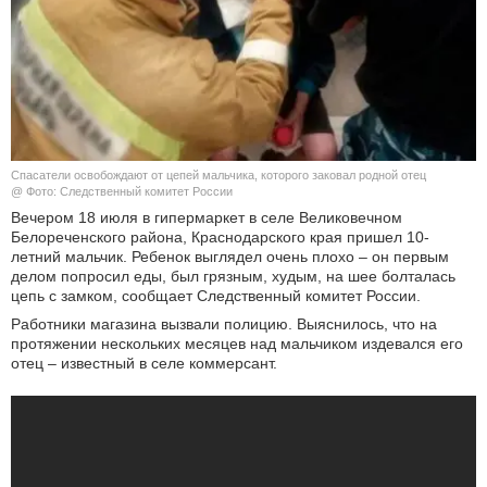
КУЛЬТУРА
НАУКА
СПОРТ
Спасатели освобождают от цепей мальчика, которого заковал родной отец
ШОУ-БИЗНЕС
@ Фото: Следственный комитет России
Вечером 18 июля в гипермаркет в селе Великовечном
Белореченского района, Краснодарского края пришел 10-
АВТО И МОТО
летний мальчик. Ребенок выглядел очень плохо – он первым
делом попросил еды, был грязным, худым, на шее болталась
ЭГОИЗМ
цепь с замком, сообщает Следственный комитет России.
Работники магазина вызвали полицию. Выяснилось, что на
БЛОГ
протяжении нескольких месяцев над мальчиком издевался его
отец – известный в селе коммерсант.