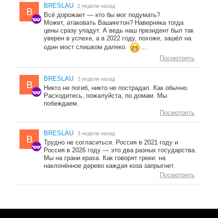
BRESLAU
2 недели назад
B
Всё дорожает — кто бы мог подумать?
Может, атаковать Вашингтон? Наверняка тогда
цены сразу упадут. А ведь наш президент был так
уверен в успехе, а в 2022 году, похоже, зашёл на
один мост слишком далеко.
...
Посмотреть
BRESLAU
3 недели назад
B
Никто не погиб, никто не пострадал. Как обычно.
Расходитесь, пожалуйста, по домам. Мы
побеждаем.
Посмотреть
BRESLAU
3 недели назад
B
Трудно не согласиться. Россия в 2021 году и
Россия в 2026 году — это два разных государства.
Мы на грани краха. Как говорят греки: на
наклонённое дерево каждая коза запрыгнет.
Посмотреть