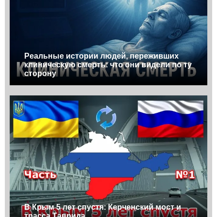
Реальные истории людей, переживших
клиническую смерть: что они видели по ту
сторону
В Крым 5 лет спустя: Керченский мост и
трасса Таврида