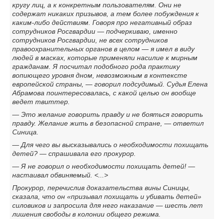
кругу лиц, а к конкретным пользователям. Они не
содержат никаких призывов, а тем более побуждения к
каким-либо действиям. Говоря про негативный образ
сотрудников Росгвардии — подчеркиваю, именно
сотрудников Росгвардии, не всех сотрудников
правоохранительных органов в целом — я имел в виду
людей в масках, которые применяли насилие к мирным
гражданам. Я посчитал подобного рода практику
вопиющего уровня дном, невозможным в контексте
европейской страны, — говорил подсудимый. Судья Елена
Абрамова поинтересовалась, с какой целью он вообще
ведет твиттер.
— Это желание говорить правду и не бояться говорить
правду. Желание жить в безопасной стране, — ответил
Синица.
— Для чего вы высказывались о необходимости похищать
детей? — спрашивала его прокурор.
— Я не говорил о необходимости похищать детей! —
настаивал обвиняемый. <...>
Прокурор, перечислив доказательства вины Синицы,
сказала, что он «призывал похищать и убивать детей»
силовиков и запросила для него наказание — шесть лет
лишения свободы в колонии общего режима.