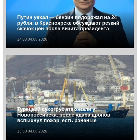
Путин уехал — бензин подорожал на 24
рубля: в Красноярске обсуждают резкий
скачок цен после визита президента
14:08 04.08.2026
Турецкий сухогруз атаковали у
Новороссийска: после удара дронов
вспыхнул пожар, есть раненые
13:50 04.08.2026