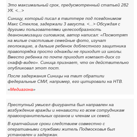
Это максимальный срок, предусмотренный статьей 282
УК. <...>
Синицу, который писал в твиттере под псевдонимом
Макс Стеклов, задержали 3 августа. <...> Обсуждая с
другими пользователями целесообразность
деанонимизации силовиков, автор написал: «Посмотрят
на милые счастливые семейные фото, изучат
геолокацию, а дальше ребенок доблестного защитника
правопорядка просто однажды не приходит из школы.
Вместо ребенка по почте приходит компакт-диск со
снафф-видео». Синица признает, что он действительно
опубликовал этот пост.
После задержания Синицы на твит обратили
федеральные СМИ, например, его цитировали на НТВ.
«
Медиазона
»
Преступный умысел фигуранта был направлен на
возбуждение вражды и ненависти ко всем сотрудникам
правоохранительных органов и членам их семей.
В кратчайшие сроки следствием совместно с
оперативными службами житель Подмосковья был
установлен и задержан.