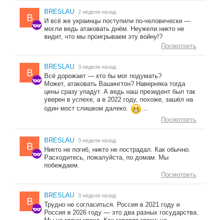
BRESLAU
2 недели назад
B
И всё же украинцы поступили по-человечески —
могли ведь атаковать днём. Неужели никто не
видит, что мы проигрываем эту войну!?
Посмотреть
BRESLAU
3 недели назад
B
Всё дорожает — кто бы мог подумать?
Может, атаковать Вашингтон? Наверняка тогда
цены сразу упадут. А ведь наш президент был так
уверен в успехе, а в 2022 году, похоже, зашёл на
один мост слишком далеко.
...
Посмотреть
BRESLAU
3 недели назад
B
Никто не погиб, никто не пострадал. Как обычно.
Расходитесь, пожалуйста, по домам. Мы
побеждаем.
Посмотреть
BRESLAU
3 недели назад
B
Трудно не согласиться. Россия в 2021 году и
Россия в 2026 году — это два разных государства.