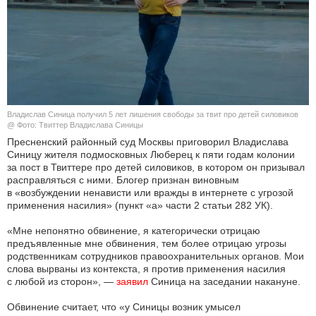
КУЛЬТУРА
НАУКА
СПОРТ
Владислав Синица получил 5 лет лишения свободы за твит про детей силовиков
ШОУ-БИЗНЕС
@ Фото: Твиттер Владислава Синицы
Пресненский районный суд Москвы приговорил Владислава
Синицу жителя подмосковных Люберец к пяти годам колонии
АВТО И МОТО
за пост в Твиттере про детей силовиков, в котором он призывал
расправляться с ними. Блогер признан виновным
ЭГОИЗМ
в «возбуждении ненависти или вражды в интернете с угрозой
применения насилия» (пункт «а» части 2 статьи 282 УК).
БЛОГ
«Мне непонятно обвинение, я категорически отрицаю
предъявленные мне обвинения, тем более отрицаю угрозы
родственникам сотрудников правоохранительных органов. Мои
слова вырваны из контекста, я против применения насилия
с любой из сторон», —
заявил
Синица на заседании накануне.
Обвинение считает, что «у Синицы возник умысел