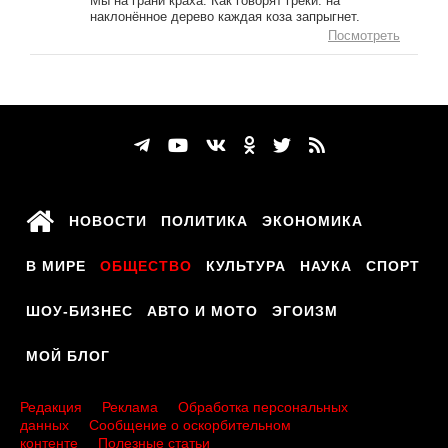
Мы на грани краха. Как говорят греки: на
наклонённое дерево каждая коза запрыгнет.
Посмотреть
НОВОСТИ
ПОЛИТИКА
ЭКОНОМИКА
В МИРЕ
ОБЩЕСТВО
КУЛЬТУРА
НАУКА
СПОРТ
ШОУ-БИЗНЕС
АВТО И МОТО
ЭГОИЗМ
МОЙ БЛОГ
Редакция
Реклама
Обработка персональных
данных
Сообщение о оскорбительном
контенте
Полезные статьи