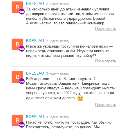
BRESLAU
2 недели назад
B
За несколько дней до атаки изменили условия
договоров с покупателями так, чтобы именно они
понесли убытки после удара дронов. Браво!
А если честно, то это гениальный командир.
Посмотреть
BRESLAU
2 недели назад
B
И всё же украинцы поступили по-человечески —
могли ведь атаковать днём. Неужели никто не
видит, что мы проигрываем эту войну!?
Посмотреть
BRESLAU
3 недели назад
B
Всё дорожает — кто бы мог подумать?
Может, атаковать Вашингтон? Наверняка тогда
цены сразу упадут. А ведь наш президент был так
уверен в успехе, а в 2022 году, похоже, зашёл на
один мост слишком далеко.
...
Посмотреть
BRESLAU
3 недели назад
B
Никто не погиб, никто не пострадал. Как обычно.
Расходитесь, пожалуйста, по домам. Мы