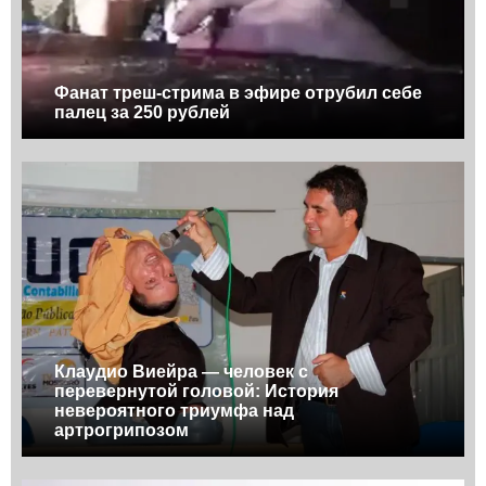
Фанат треш-стрима в эфире отрубил себе
палец за 250 рублей
Клаудио Виейра — человек с
перевернутой головой: История
невероятного триумфа над
артрогрипозом