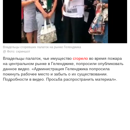
КУЛЬТУРА
НАУКА
СПОРТ
Владельцы сгоревших палаток на рынке Геленджика
ШОУ-БИЗНЕС
@ Фото: скриншот
Владельцы палаток, чье имущество
сгорело
во время пожара
на центральном рынке в Геленджике, попросили опубликовать
АВТО И МОТО
данное видео. «Администрация Геленджика попросила
покинуть рабочее место и забыть о их существовании.
ЭГОИЗМ
Подробности в видео. Просьба распространить материал».
БЛОГ