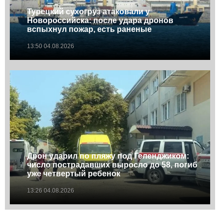
Турецкий сухогруз атаковали у
Новороссийска: после удара дронов
вспыхнул пожар, есть раненые
13:50 04.08.2026
Дрон ударил по пляжу под Геленджиком:
число пострадавших выросло до 58, погиб
уже четвертый ребенок
13:26 04.08.2026