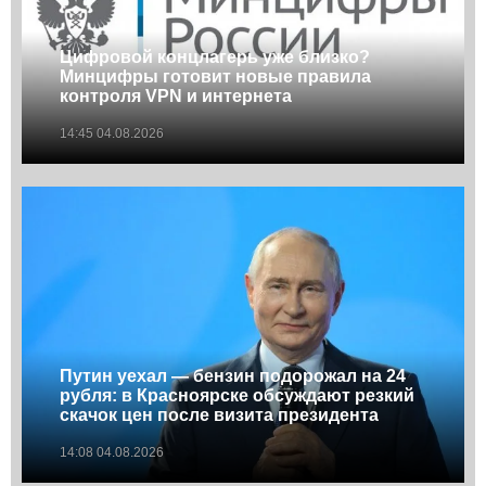
Цифровой концлагерь уже близко?
Минцифры готовит новые правила
контроля VPN и интернета
14:45 04.08.2026
Путин уехал — бензин подорожал на 24
рубля: в Красноярске обсуждают резкий
скачок цен после визита президента
14:08 04.08.2026