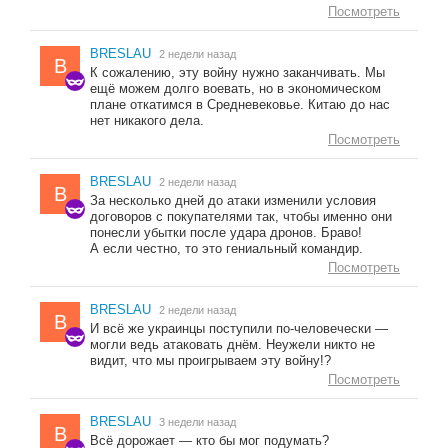
Посмотреть
BRESLAU
2 недели назад
B
К сожалению, эту войну нужно заканчивать. Мы
ещё можем долго воевать, но в экономическом
плане откатимся в Средневековье. Китаю до нас
нет никакого дела.
Посмотреть
BRESLAU
2 недели назад
B
За несколько дней до атаки изменили условия
договоров с покупателями так, чтобы именно они
понесли убытки после удара дронов. Браво!
А если честно, то это гениальный командир.
Посмотреть
BRESLAU
2 недели назад
B
И всё же украинцы поступили по-человечески —
могли ведь атаковать днём. Неужели никто не
видит, что мы проигрываем эту войну!?
Посмотреть
BRESLAU
3 недели назад
B
Всё дорожает — кто бы мог подумать?