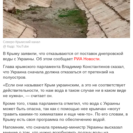
КУЛЬТУРА
НАУКА
СПОРТ
Северо-Крымский канал
@ Кадр: YouTube
ШОУ-БИЗНЕС
В Крыму заявили, что отказываются от поставок днепровской
воды с Украины. Об этом сообщает
РИА Новости
.
АВТО И МОТО
Глава крымского парламента Владимир Константинов сказал,
что Украина сначала должна отказаться от претензий на
полуостров.
ЭГОИЗМ
«Если они называют Крым украинским, а это не соответствует
действительности, то нам вода в таком случае ни в каком виде
БЛОГ
не нужна», — считает он.
Кроме того, глава парламента отметил, что вода с Украины
может быть опасна, так как с помощью нее крымчан «могут
травить какими-то химикатами и еще чем-то». По его словам, в
Крыму есть своя программа по обеспечению водой.
Напомним, что сначала премьер-министр Украины высказал
мнение о том, что нужно возобновить подачу воды на