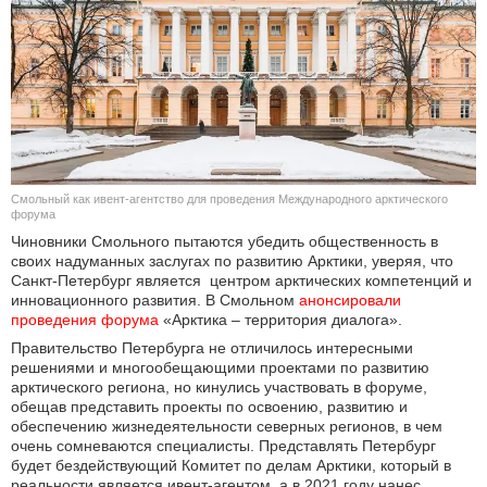
КУЛЬТУРА
НАУКА
СПОРТ
ШОУ-БИЗНЕС
Смольный как ивент-агентство для проведения Международного арктического
форума
АВТО И МОТО
Чиновники Смольного пытаются убедить общественность в
своих надуманных заслугах по развитию Арктики, уверяя, что
Санкт-Петербург является центром арктических компетенций и
ЭГОИЗМ
инновационного развития. В Смольном
анонсировали 
проведения форума
«Арктика – территория диалога».
БЛОГ
Правительство Петербурга не отличилось интересными
решениями и многообещающими проектами по развитию
арктического региона, но кинулись участвовать в форуме,
обещав представить проекты по освоению, развитию и
обеспечению жизнедеятельности северных регионов, в чем
очень сомневаются специалисты. Представлять Петербург
будет бездействующий Комитет по делам Арктики, который в
реальности является ивент-агентом, а в 2021 году нанес