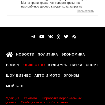
Мы на грани краха. Как говорят греки: на
наклонённое дерево каждая коза запрыгнет.
Посмотреть
НОВОСТИ
ПОЛИТИКА
ЭКОНОМИКА
В МИРЕ
ОБЩЕСТВО
КУЛЬТУРА
НАУКА
СПОРТ
ШОУ-БИЗНЕС
АВТО И МОТО
ЭГОИЗМ
МОЙ БЛОГ
Редакция
Реклама
Обработка персональных
данных
Сообщение о оскорбительном