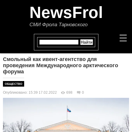
NewsFrol
СМИ Фрола Тарновского
Смольный как ивент-агентство для
НОВОСТИ
проведения Международного арктического
форума
СТАТЬИ
ОБЩЕСТВО
ПОЛИТИКА
Опубликовано: 15:39 17.02.2022
698
0
ЭКОНОМИКА
В МИРЕ
ОБЩЕСТВО