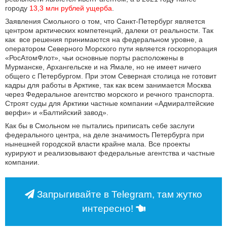
городу
13,3 млн рублей ущерба
.
Заявления Смольного о том, что Санкт-Петербург является
центром арктических компетенций, далеки от реальности. Так
как все решения принимаются на федеральном уровне, а
оператором Северного Морского пути является госкорпорация
«РосАтомФлот», чьи основные порты расположены в
Мурманске, Архангельске и на Ямале, но не имеет ничего
общего с Петербургом. При этом Северная столица не готовит
кадры для работы в Арктике, так как всем занимается Москва
через Федеральное агентство морского и речного транспорта.
Строят суды для Арктики частные компании «Адмиралтейские
верфи» и «Балтийский завод».
Как бы в Смольном не пытались приписать себе заслуги
федерального центра, на деле значимость Петербурга при
нынешней городской власти крайне мала. Все проекты
курируют и реализовывают федеральные агентства и частные
компании.
Запрыгивайте в Telegram, там жутко
интересно!