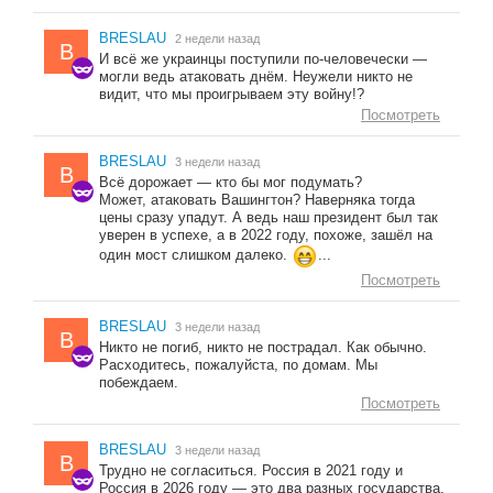
BRESLAU
2 недели назад
B
И всё же украинцы поступили по-человечески —
могли ведь атаковать днём. Неужели никто не
видит, что мы проигрываем эту войну!?
Посмотреть
BRESLAU
3 недели назад
B
Всё дорожает — кто бы мог подумать?
Может, атаковать Вашингтон? Наверняка тогда
цены сразу упадут. А ведь наш президент был так
уверен в успехе, а в 2022 году, похоже, зашёл на
один мост слишком далеко.
...
Посмотреть
BRESLAU
3 недели назад
B
Никто не погиб, никто не пострадал. Как обычно.
Расходитесь, пожалуйста, по домам. Мы
побеждаем.
Посмотреть
BRESLAU
3 недели назад
B
Трудно не согласиться. Россия в 2021 году и
Россия в 2026 году — это два разных государства.