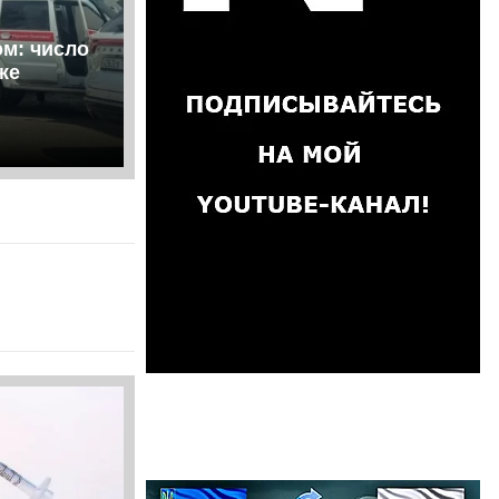
ом: число
же