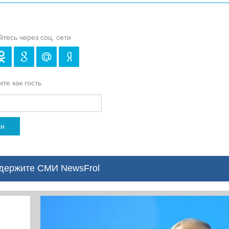
йтесь через соц. сети
те как гость
ти
ержите СМИ NewsFrol