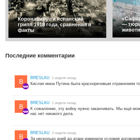
«Сафар
Коронавирус и испанский
— тюрь
грипп 1918 года, сравнения и
живот
факты
Последние комментарии
BRESLAU
1 неделя назад
B
Кислая мина Путина была красноречивым отражением тог
BRESLAU
1 неделя назад
B
К сожалению, эту войну нужно заканчивать. Мы ещё мож
нас нет никакого дела.
BRESLAU
2 недели назад
B
За несколько дней до атаки изменили условия договоров