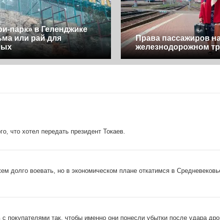
и-парк» в Геленджике
ма или рай для
Права пассажиров н
ных
железнодорожном тр
о, что хотел передать президент Токаев.
ем долго воевать, но в экономическом плане откатимся в Средневековь
 с покупателями так, чтобы именно они понесли убытки после удара дро