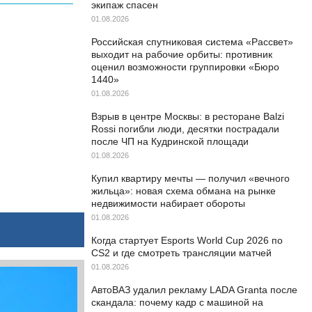
экипаж спасен
01.08.2026
Российская спутниковая система «Рассвет»
выходит на рабочие орбиты: противник
оценил возможности группировки «Бюро
1440»
01.08.2026
Взрыв в центре Москвы: в ресторане Balzi
Rossi погибли люди, десятки пострадали
после ЧП на Кудринской площади
01.08.2026
Купил квартиру мечты — получил «вечного
жильца»: новая схема обмана на рынке
недвижимости набирает обороты
01.08.2026
Когда стартует Esports World Cup 2026 по
CS2 и где смотреть трансляции матчей
01.08.2026
АвтоВАЗ удалил рекламу LADA Granta после
скандала: почему кадр с машиной на