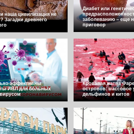
Диабет или генетиче
предрасположенност
и наша цивилизация не
заболеванию – еще н
? Загадки древнего
приговор
ого
лько эффективны
Кровавая жатва Фар
ты ИВЛ для больных
островов: массовое 
авирусом
дельфинов и китов