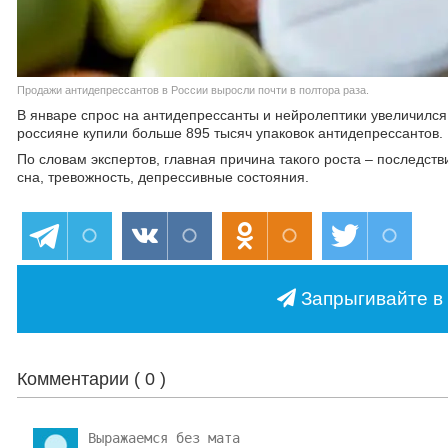
Продажи антидепрессантов в России выросли почти в полтора раза.
В январе спрос на антидепрессанты и нейролептики увеличилс
россияне купили больше 895 тысяч упаковок антидепрессантов.
По словам экспертов, главная причина такого роста – последс
сна, тревожность, депрессивные состояния.
Запрыгивайте в 
Комментарии (
0
)