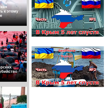
ская
ь к этому
е
ерских
убийство