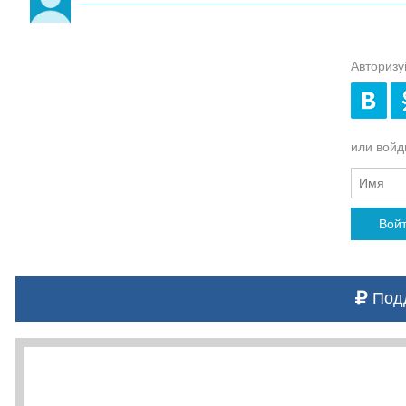
Авторизу
или войди
Вой
Подд