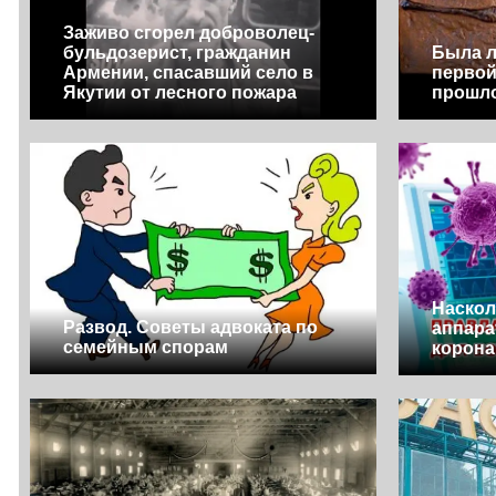
Заживо сгорел доброволец-
бульдозерист, гражданин
Была л
Армении, спасавший село в
первой
Якутии от лесного пожара
прошл
Наско
Развод. Советы адвоката по
аппара
семейным спорам
корон