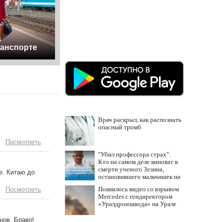
а
анспорте
Врач раскрыл, как распознать
опасный тромб
Посмотреть
"Убил профессора страх":
Кто на самом деле виноват в
смерти ученого Зезина,
е. Китаю до
остановившего мальчишек на
поле с горохом
Появилось видео со взрывом
Посмотреть
Mercedes с гендиректором
«Уралдронзавода» на Урале
нов. Браво!