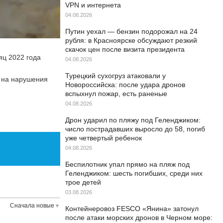
VPN и интернета
04.08.2026
Путин уехал — бензин подорожал на 24
рубля: в Красноярске обсуждают резкий
скачок цен после визита президента
яц 2022 года
04.08.2026
Турецкий сухогруз атаковали у
я на нарушения
Новороссийска: после удара дронов
вспыхнул пожар, есть раненые
04.08.2026
Дрон ударил по пляжу под Геленджиком:
число пострадавших выросло до 58, погиб
уже четвертый ребенок
04.08.2026
Беспилотник упал прямо на пляж под
Геленджиком: шесть погибших, среди них
трое детей
03.08.2026
Сначала новые
Контейнеровоз FESCO «Янина» затонул
после атаки морских дронов в Черном море: