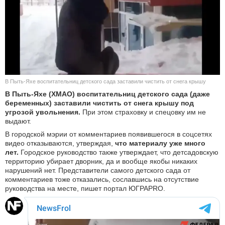
КУЛЬТУРА
НАУКА
СПОРТ
В Пыть-Яхе воспитательниц детского сада заставили чистить от снега крышу
ШОУ-БИЗНЕС
В Пыть-Яхе (ХМАО) воспитательниц детского сада (даже
беременных) заставили чистить от снега крышу под
АВТО И МОТО
угрозой увольнения.
При этом страховку и спецовку им не
выдают.
ЭГОИЗМ
В городской мэрии от комментариев появившегося в соцсетях
видео отказываются, утверждая,
что материалу уже много
лет.
Городское руководство также утверждает, что детсадовскую
БЛОГ
территорию убирает дворник, да и вообще якобы никаких
нарушений нет. Представители самого детского сада от
комментариев тоже отказались, сославшись на отсутствие
руководства на месте, пишет портал ЮГРАPRO.