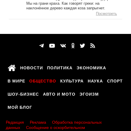
Мы на грани краха. Как говорят греки: на
наклонённое дерево каждая коза запрыгнет.
Посмотреть
НОВОСТИ
ПОЛИТИКА
ЭКОНОМИКА
В МИРЕ
ОБЩЕСТВО
КУЛЬТУРА
НАУКА
СПОРТ
ШОУ-БИЗНЕС
АВТО И МОТО
ЭГОИЗМ
МОЙ БЛОГ
Редакция
Реклама
Обработка персональных
данных
Сообщение о оскорбительном