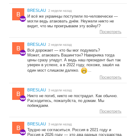
BRESLAU
2 недели назад
B
И всё же украинцы поступили по-человечески —
могли ведь атаковать днём. Неужели никто не
видит, что мы проигрываем эту войну!?
Посмотреть
BRESLAU
2 недели назад
B
Всё дорожает — кто бы мог подумать?
Может, атаковать Вашингтон? Наверняка тогда
цены сразу упадут. А ведь наш президент был так
уверен в успехе, а в 2022 году, похоже, зашёл на
один мост слишком далеко.
...
Посмотреть
BRESLAU
3 недели назад
B
Никто не погиб, никто не пострадал. Как обычно.
Расходитесь, пожалуйста, по домам. Мы
побеждаем.
Посмотреть
BRESLAU
3 недели назад
B
Трудно не согласиться. Россия в 2021 году и
Россия в 2026 году — это два разных государства.