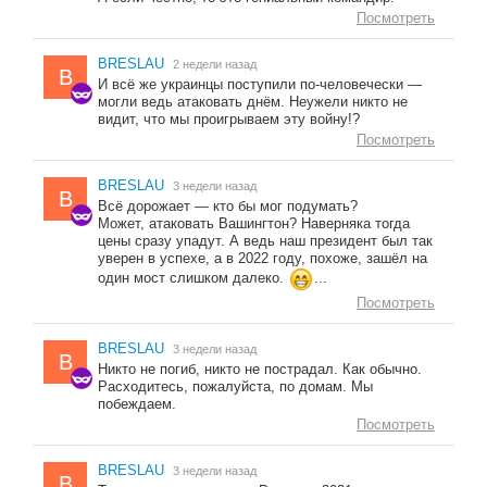
Посмотреть
BRESLAU
2 недели назад
B
И всё же украинцы поступили по-человечески —
могли ведь атаковать днём. Неужели никто не
видит, что мы проигрываем эту войну!?
Посмотреть
BRESLAU
3 недели назад
B
Всё дорожает — кто бы мог подумать?
Может, атаковать Вашингтон? Наверняка тогда
цены сразу упадут. А ведь наш президент был так
уверен в успехе, а в 2022 году, похоже, зашёл на
один мост слишком далеко.
...
Посмотреть
BRESLAU
3 недели назад
B
Никто не погиб, никто не пострадал. Как обычно.
Расходитесь, пожалуйста, по домам. Мы
побеждаем.
Посмотреть
BRESLAU
3 недели назад
B