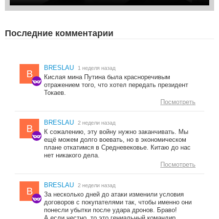
Последние комментарии
BRESLAU
1 неделя назад
B
Кислая мина Путина была красноречивым
отражением того, что хотел передать президент
Токаев.
Посмотреть
BRESLAU
2 недели назад
B
К сожалению, эту войну нужно заканчивать. Мы
ещё можем долго воевать, но в экономическом
плане откатимся в Средневековье. Китаю до нас
нет никакого дела.
Посмотреть
BRESLAU
2 недели назад
B
За несколько дней до атаки изменили условия
договоров с покупателями так, чтобы именно они
понесли убытки после удара дронов. Браво!
А если честно, то это гениальный командир.