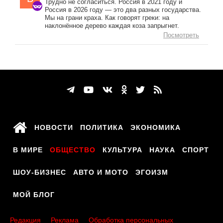
Трудно не согласиться. Россия в 2021 году и
Россия в 2026 году — это два разных государства.
Мы на грани краха. Как говорят греки: на
наклонённое дерево каждая коза запрыгнет.
Посмотреть
НОВОСТИ
ПОЛИТИКА
ЭКОНОМИКА
В МИРЕ
ОБЩЕСТВО
КУЛЬТУРА
НАУКА
СПОРТ
ШОУ-БИЗНЕС
АВТО И МОТО
ЭГОИЗМ
МОЙ БЛОГ
Редакция
Реклама
Обработка персональных