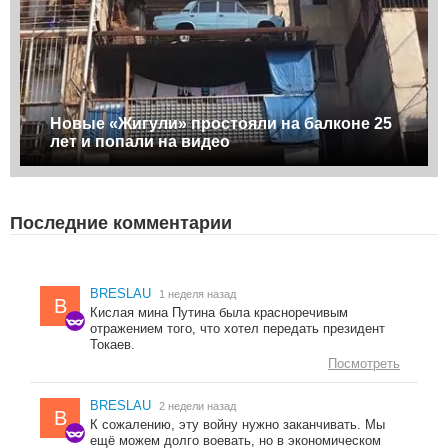
Новые «Жигули» простояли на балконе 25
лет и попали на видео
Последние комментарии
BRESLAU
1 неделя назад
B
Кислая мина Путина была красноречивым
отражением того, что хотел передать президент
Токаев.
Посмотреть
BRESLAU
2 недели назад
B
К сожалению, эту войну нужно заканчивать. Мы
ещё можем долго воевать, но в экономическом