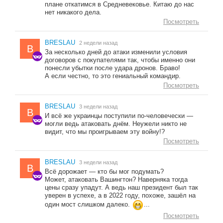
плане откатимся в Средневековье. Китаю до нас
нет никакого дела.
Посмотреть
BRESLAU
2 недели назад
B
За несколько дней до атаки изменили условия
договоров с покупателями так, чтобы именно они
понесли убытки после удара дронов. Браво!
А если честно, то это гениальный командир.
Посмотреть
BRESLAU
3 недели назад
B
И всё же украинцы поступили по-человечески —
могли ведь атаковать днём. Неужели никто не
видит, что мы проигрываем эту войну!?
Посмотреть
BRESLAU
3 недели назад
B
Всё дорожает — кто бы мог подумать?
Может, атаковать Вашингтон? Наверняка тогда
цены сразу упадут. А ведь наш президент был так
уверен в успехе, а в 2022 году, похоже, зашёл на
один мост слишком далеко.
...
Посмотреть