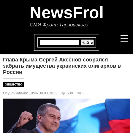
NewsFrol
СМИ Фрола Тарновского
Глава Крыма Сергей Аксёнов собрался
НОВОСТИ
забрать имущества украинских олигархов в
России
СТАТЬИ
ОБЩЕСТВО
ПОЛИТИКА
Опубликовано: 19:46 30.03.2022
630
0
ЭКОНОМИКА
В МИРЕ
ОБЩЕСТВО