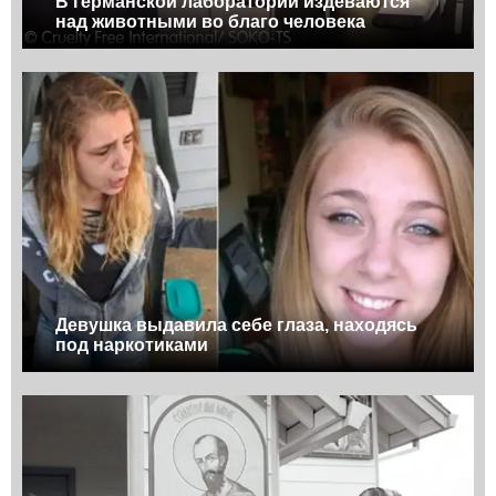
В германской лаборатории издеваются
над животными во благо человека
Девушка выдавила себе глаза, находясь
под наркотиками