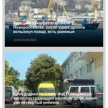
Турецкий сухогруз атаковали у
Новороссийска: после удара дронов
вспыхнул пожар, есть раненые
13:50 04.08.2026
Дрон ударил по пляжу под Геленджиком:
число пострадавших выросло до 58, погиб
уже четвертый ребенок