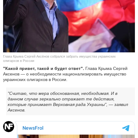
КУЛЬТУРА
НАУКА
СПОРТ
ШОУ-БИЗНЕС
Глава Крыма Сергей Аксёнов собрался забрать имущества украинских
олигархов в России
АВТО И МОТО
"Какой привет, такой и будет ответ".
Глава Крыма Сергей
Аксенов — о необходимости национализировать имущество
украинских олигархов в России.
ЭГОИЗМ
"Считаю, что мера обоснованная, необходимая. И в
БЛОГ
данном случае зеркально отражает те действия,
которые принимает Верховная рада Украины", — заявил
Аксенов.