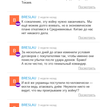
Токаев.
Посмотреть
BRESLAU
2 недели назад
B
К сожалению, эту войну нужно заканчивать. Мы
ещё можем долго воевать, но в экономическом
плане откатимся в Средневековье. Китаю до нас
нет никакого дела.
Посмотреть
BRESLAU
2 недели назад
B
За несколько дней до атаки изменили условия
договоров с покупателями так, чтобы именно они
понесли убытки после удара дронов. Браво!
А если честно, то это гениальный командир.
Посмотреть
BRESLAU
2 недели назад
B
И всё же украинцы поступили по-человечески —
могли ведь атаковать днём. Неужели никто не
видит, что мы проигрываем эту войну!?
Посмотреть
BRESLAU
3 недели назад