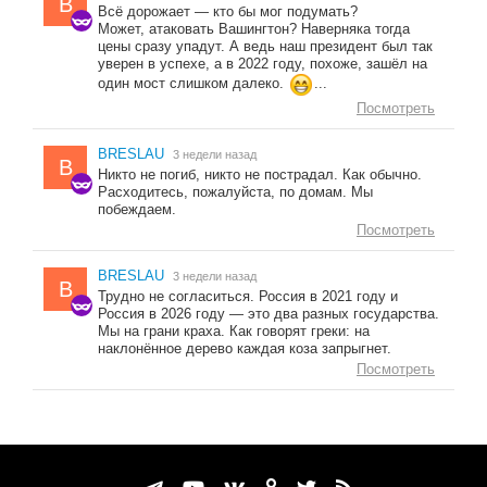
B
Всё дорожает — кто бы мог подумать?
Может, атаковать Вашингтон? Наверняка тогда
цены сразу упадут. А ведь наш президент был так
уверен в успехе, а в 2022 году, похоже, зашёл на
один мост слишком далеко.
...
Посмотреть
BRESLAU
3 недели назад
B
Никто не погиб, никто не пострадал. Как обычно.
Расходитесь, пожалуйста, по домам. Мы
побеждаем.
Посмотреть
BRESLAU
3 недели назад
B
Трудно не согласиться. Россия в 2021 году и
Россия в 2026 году — это два разных государства.
Мы на грани краха. Как говорят греки: на
наклонённое дерево каждая коза запрыгнет.
Посмотреть