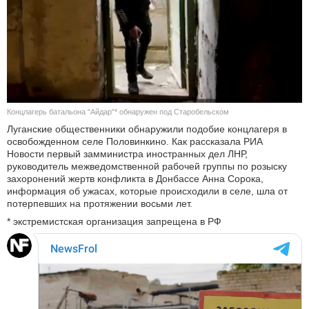
КУЛЬТУРА
НАУКА
СПОРТ
Концлагерь батальона "Айдар"* обнаружен под Старобельском
ШОУ-БИЗНЕС
Луганские общественники обнаружили подобие концлагеря в
освобожденном селе Половинкино. Как рассказала РИА
АВТО И МОТО
Новости первый замминистра иностранных дел ЛНР,
руководитель межведомственной рабочей группы по розыску
захоронений жертв конфликта в Донбассе Анна Сорока,
ЭГОИЗМ
информация об ужасах, которые происходили в селе, шла от
потерпевших на протяжении восьми лет.
БЛОГ
* экстремистская организация запрещена в РФ