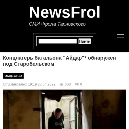
NewsFrol
СМИ Фрола Тарновского
Концлагерь батальона "Айдар"* обнаружен
НОВОСТИ
под Старобельском
СТАТЬИ
ОБЩЕСТВО
Опубликовано: 19:19 27.04.2022
668
0
ПОЛИТИКА
ЭКОНОМИКА
В МИРЕ
ОБЩЕСТВО