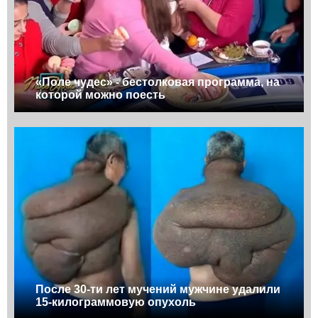
«Поле чудес» - бестолковая программа, на
которой можно поесть
После 30-ти лет мучений мужчине удалили
15-килограммовую опухоль