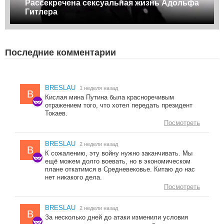
Рассекречена сексуальная жизнь Адольфа
Гитлера
Последние комментарии
BRESLAU
1 неделя назад
B
Кислая мина Путина была красноречивым
отражением того, что хотел передать президент
Токаев.
Посмотреть
BRESLAU
2 недели назад
B
К сожалению, эту войну нужно заканчивать. Мы
ещё можем долго воевать, но в экономическом
плане откатимся в Средневековье. Китаю до нас
нет никакого дела.
Посмотреть
BRESLAU
2 недели назад
B
За несколько дней до атаки изменили условия