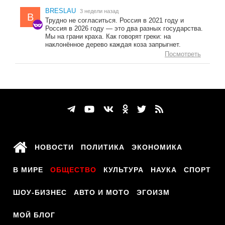
BRESLAU
3 недели назад
B
Трудно не согласиться. Россия в 2021 году и
Россия в 2026 году — это два разных государства.
Мы на грани краха. Как говорят греки: на
наклонённое дерево каждая коза запрыгнет.
Посмотреть
НОВОСТИ
ПОЛИТИКА
ЭКОНОМИКА
В МИРЕ
ОБЩЕСТВО
КУЛЬТУРА
НАУКА
СПОРТ
ШОУ-БИЗНЕС
АВТО И МОТО
ЭГОИЗМ
МОЙ БЛОГ