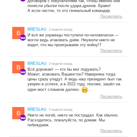
договоров с покупателями так, чтобы именно они
понесли убытки после удара дронов. Браво!
А если честно, то это гениальный командир.
Посмотреть
BRESLAU
2 недели назад
B
И всё же украинцы поступили по-человечески —
могли ведь атаковать днём. Неужели никто не
видит, что мы проигрываем эту войну!?
Посмотреть
BRESLAU
3 недели назад
B
Всё дорожает — кто бы мог подумать?
Может, атаковать Вашингтон? Наверняка тогда
цены сразу упадут. А ведь наш президент был так
уверен в успехе, а в 2022 году, похоже, зашёл на
один мост слишком далеко.
...
Посмотреть
BRESLAU
3 недели назад
B
Никто не погиб, никто не пострадал. Как обычно.
Расходитесь, пожалуйста, по домам. Мы
побеждаем.
Посмотреть