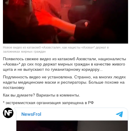
КУЛЬТУРА
НАУКА
СПОРТ
Новое видео из катакомб «Азовстали», как нацисты «Азова»* держат в
ШОУ-БИЗНЕС
заложниках мирных граждан
Появилось свежее видео из катакомб Азовстали, националисты
«Азова»* до сих пор держат мирных граждан в качестве живого
АВТО И МОТО
щита и не выпускают по гуманитарному коридору...
Подлинность видео не установлена. Странно, на многих людях
ЭГОИЗМ
надеты медицинские маски и респираторы. Больше похоже на
постановку.
БЛОГ
Как вы думаете? Варианты в комменты.
* экстремистская организация запрещена в РФ