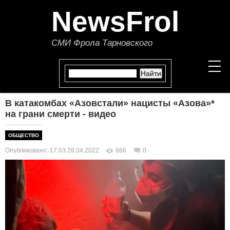
NewsFrol
СМИ Фрола Тарновского
В катакомбах «Азовстали» нацисты «Азова»*
НОВОСТИ
на грани смерти - видео
СТАТЬИ
ОБЩЕСТВО
Опубликовано: 17:03 28.04.2022
666
0
ПОЛИТИКА
ЭКОНОМИКА
В МИРЕ
ОБЩЕСТВО