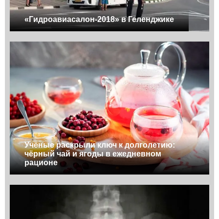
«Гидроавиасалон-2018» в Геленджике
Учёные раскрыли ключ к долголетию:
чёрный чай и ягоды в ежедневном
рационе