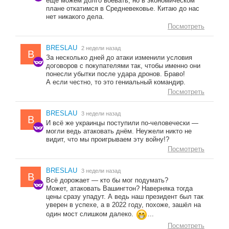
ещё можем долго воевать, но в экономическом
плане откатимся в Средневековье. Китаю до нас
нет никакого дела.
Посмотреть
BRESLAU
2 недели назад
B
За несколько дней до атаки изменили условия
договоров с покупателями так, чтобы именно они
понесли убытки после удара дронов. Браво!
А если честно, то это гениальный командир.
Посмотреть
BRESLAU
3 недели назад
B
И всё же украинцы поступили по-человечески —
могли ведь атаковать днём. Неужели никто не
видит, что мы проигрываем эту войну!?
Посмотреть
BRESLAU
3 недели назад
B
Всё дорожает — кто бы мог подумать?
Может, атаковать Вашингтон? Наверняка тогда
цены сразу упадут. А ведь наш президент был так
уверен в успехе, а в 2022 году, похоже, зашёл на
один мост слишком далеко.
...
Посмотреть