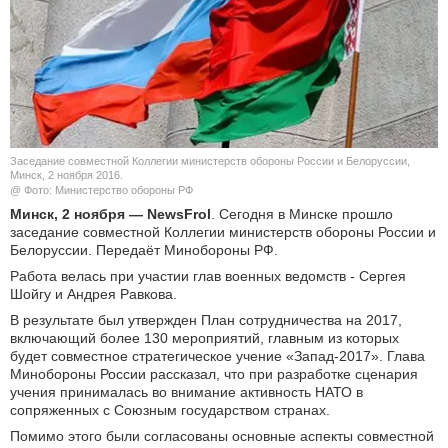
КУЛЬТУРА
НАУКА
СПОРТ
Заседание совместной Коллегии министерств обороны России и Белоруссии,
ШОУ-БИЗНЕС
Минск, 2 ноября 2016.
@ Фото: Министерство обороны РФ
Минск, 2 ноября — NewsFrol
. Сегодня в Минске прошло
АВТО И МОТО
заседание совместной Коллегии министерств обороны России и
Белоруссии. Передаёт Минобороны РФ.
ЭГОИЗМ
Работа велась при участии глав военных ведомств - Сергея
Шойгу и Андрея Равкова.
БЛОГ
В результате был утвержден План сотрудничества на 2017,
включающий более 130 мероприятий, главным из которых
будет совместное стратегическое учение «Запад-2017». Глава
Минобороны России рассказал, что при разработке сценария
учения принималась во внимание активность НАТО в
сопряженных с Союзным государством странах.
Помимо этого были согласованы основные аспекты совместной