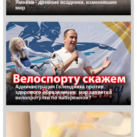
Ямники - древние всадники, изменившие
мир
Администрация Геленджика против
здорового образа жизни: мэр запретил
велопрогулки по набережной?