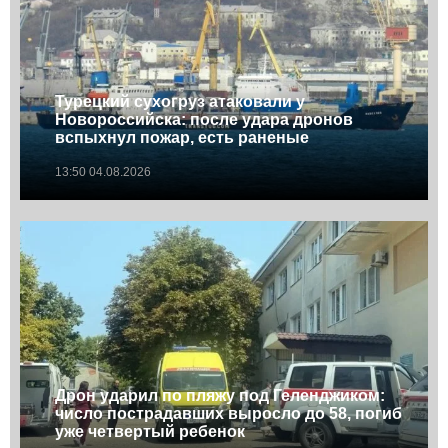
Турецкий сухогруз атаковали у
Новороссийска: после удара дронов
вспыхнул пожар, есть раненые
13:50 04.08.2026
Дрон ударил по пляжу под Геленджиком:
число пострадавших выросло до 58, погиб
уже четвертый ребенок