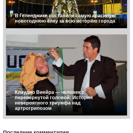
В Геленджике поставили самую красивую
новогоднюю ёлку за всю историю города
Клаудио Виейра — человек с
перевернутой головой: История
невероятного триумфа над
артрогрипозом
Последние комментарии