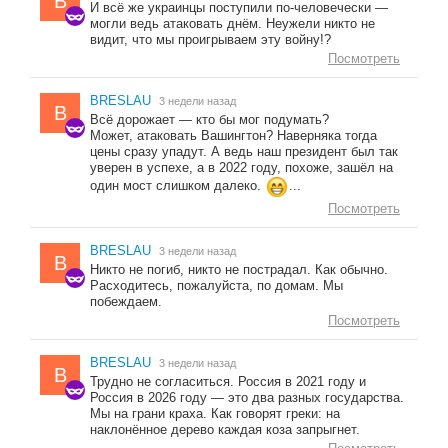
B
И всё же украинцы поступили по-человечески —
могли ведь атаковать днём. Неужели никто не
видит, что мы проигрываем эту войну!?
Посмотреть
BRESLAU
3 недели назад
B
Всё дорожает — кто бы мог подумать?
Может, атаковать Вашингтон? Наверняка тогда
цены сразу упадут. А ведь наш президент был так
уверен в успехе, а в 2022 году, похоже, зашёл на
один мост слишком далеко.
...
Посмотреть
BRESLAU
3 недели назад
B
Никто не погиб, никто не пострадал. Как обычно.
Расходитесь, пожалуйста, по домам. Мы
побеждаем.
Посмотреть
BRESLAU
3 недели назад
B
Трудно не согласиться. Россия в 2021 году и
Россия в 2026 году — это два разных государства.
Мы на грани краха. Как говорят греки: на
наклонённое дерево каждая коза запрыгнет.