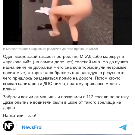
КУЛЬТУРА
НАУКА
СПОРТ
В Москве таксист-наркоман разделся до гола прямо на МКАД
ШОУ-БИЗНЕС
Один московский таксист построил по МКАД себе маршрут в
«прекрасный» (на самом деле нет) солевой мир. Но до пункта
АВТО И МОТО
назначения не добрался – его сначала тормознули незримые
насекомые, которые «пробрались под одежду», в результате
чего пришлось раздеваться прямо на дороге. Потом кто-то
ЭГОИЗМ
вызвал санитаров и ДПС-ников, поэтому пришлось менять
планы.
БЛОГ
Забрали ключи от машины и позвонили в 112 соседи по потоку.
Даже опытные водители были в шоке от такого зрелища на
дороге.
Наркотики – зло!