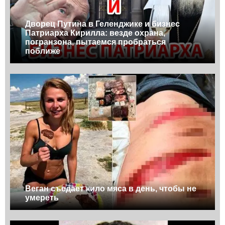
Дворец Путина в Геленджике и бизнес
Патриарха Кирилла: везде охрана,
погранзона, пытаемся пробраться
поближе
Веган съедает кило мяса в день, чтобы не
умереть