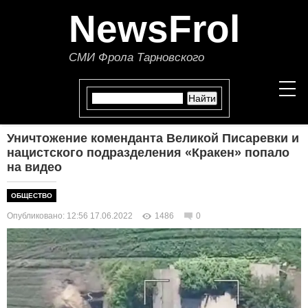
NewsFrol
СМИ Фрола Тарновского
Уничтожение коменданта Великой Писаревки и
НОВОСТИ
нацистского подразделения «Кракен» попало
на видео
СТАТЬИ
ОБЩЕСТВО
ПОЛИТИКА
Опубликовано: 12:56 17.06.2022
1486
0
ЭКОНОМИКА
В МИРЕ
ОБЩЕСТВО