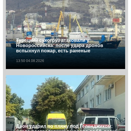
Турецкий сухогруз атаковали у
Новороссийска: после удара дронов
вспыхнул пожар, есть раненые
13:50 04.08.2026
Дрон ударил по пляжу под Геленджиком: