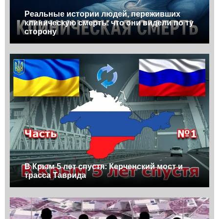
Реальные истории людей, переживших
клиническую смерть: что они видели по ту
сторону
В Крым 5 лет спустя: Керченский мост и
трасса Таврида