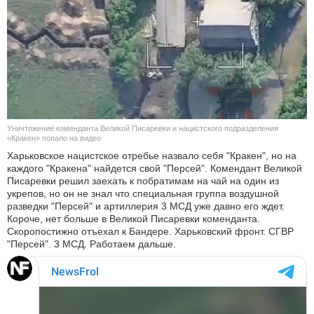
КУЛЬТУРА
НАУКА
СПОРТ
ШОУ-БИЗНЕС
Уничтожение коменданта Великой Писаревки и нацистского подразделения
«Кракен» попало на видео
АВТО И МОТО
Харьковское нацистское отребье назвало себя "Кракен", но на
каждого "Кракена" найдется свой "Персей". Комендант Великой
Писаревки решил заехать к побратимам на чай на один из
ЭГОИЗМ
укрепов, но он не знал что специальная группа воздушной
разведки "Персей" и артиллерия 3 МСД уже давно его ждет.
БЛОГ
Короче, нет больше в Великой Писаревки коменданта.
Скоропостижно отъехал к Бандере. Харьковский фронт. СГВР
"Персей". 3 МСД. Работаем дальше.