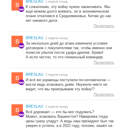
BRESLAU
1 неделя назад
B
К сожалению, эту войну нужно заканчивать. Мы
ещё можем долго воевать, но в экономическом
плане откатимся в Средневековье. Китаю до нас
нет никакого дела.
Посмотреть
BRESLAU
2 недели назад
B
За несколько дней до атаки изменили условия
договоров с покупателями так, чтобы именно они
понесли убытки после удара дронов. Браво!
А если честно, то это гениальный командир.
Посмотреть
BRESLAU
2 недели назад
B
И всё же украинцы поступили по-человечески —
могли ведь атаковать днём. Неужели никто не
видит, что мы проигрываем эту войну!?
Посмотреть
BRESLAU
2 недели назад
B
Всё дорожает — кто бы мог подумать?
Может, атаковать Вашингтон? Наверняка тогда
цены сразу упадут. А ведь наш президент был так
уверен в успехе, а в 2022 году, похоже, зашёл на