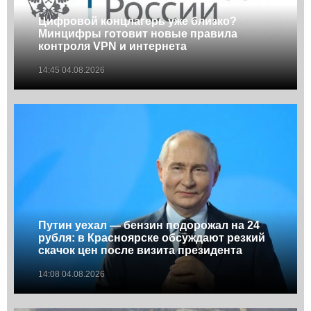
Цифровой концлагерь уже близко?
Минцифры готовит новые правила
контроля VPN и интернета
14:45 04.08.2026
Путин уехал — бензин подорожал на 24
рубля: в Красноярске обсуждают резкий
скачок цен после визита президента
14:08 04.08.2026