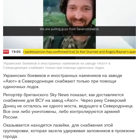
КУЛЬТУРА
НАУКА
СПОРТ
ШОУ-БИЗНЕС
Украинских боевиков и иностранных наемников на заводе «Азот» в
АВТО И МОТО
Северодонецке снабжают только при помощи одиночных лодок.
Украинских боевиков и иностранных наемников на заводе
«Азот» в Северодонецке снабжают только при помощи
ЭГОИЗМ
одиночных лодок.
Репортёр британского Sky News показал, как доставляется
БЛОГ
снабжение для ВСУ на завод «Азот». Через реку Северский
Донец не осталось ни одного моста, ведущего в Северодонецк.
Все они либо уничтожены, либо контролируются армией
России.
Оказывается находятся лазейки, для снабжения этой
группировки, которая засела удерживая заложников в промзоне
города.