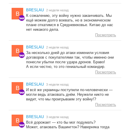
BRESLAU
2 недели назад
B
К сожалению, эту войну нужно заканчивать. Мы
ещё можем долго воевать, но в экономическом
плане откатимся в Средневековье. Китаю до нас
нет никакого дела.
Посмотреть
BRESLAU
2 недели назад
B
За несколько дней до атаки изменили условия
договоров с покупателями так, чтобы именно они
понесли убытки после удара дронов. Браво!
А если честно, то это гениальный командир.
Посмотреть
BRESLAU
3 недели назад
B
И всё же украинцы поступили по-человечески —
могли ведь атаковать днём. Неужели никто не
видит, что мы проигрываем эту войну!?
Посмотреть
BRESLAU
3 недели назад
B
Всё дорожает — кто бы мог подумать?
Может, атаковать Вашингтон? Наверняка тогда