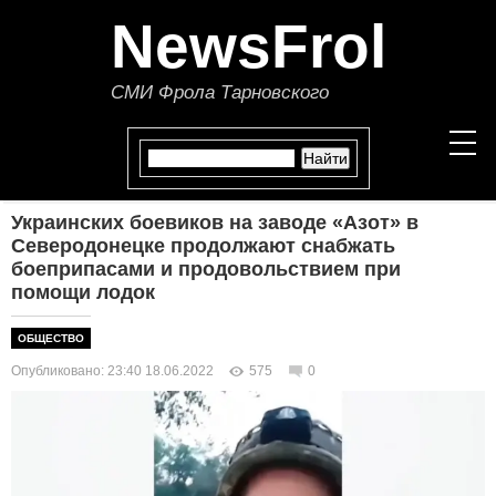
NewsFrol
СМИ Фрола Тарновского
Украинских боевиков на заводе «Азот» в
НОВОСТИ
Северодонецке продолжают снабжать
боеприпасами и продовольствием при
помощи лодок
СТАТЬИ
ОБЩЕСТВО
ПОЛИТИКА
Опубликовано: 23:40 18.06.2022
575
0
ЭКОНОМИКА
В МИРЕ
ОБЩЕСТВО