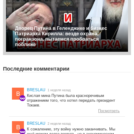
Дворец Путина в Геленджике и бизнес
Патриарха Кирилла: везде охрана,
погранзона, пытаемся пробраться
поближе
Последние комментарии
BRESLAU
1 неделя назад
B
Кислая мина Путина была красноречивым
отражением того, что хотел передать президент
Токаев.
Посмотреть
BRESLAU
2 недели назад
B
К сожалению, эту войну нужно заканчивать. Мы
ещё можем долго воевать, но в экономическом