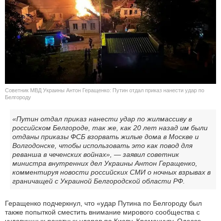
КУЛЬТУРА
НАУКА
СПОРТ
ШОУ-БИЗНЕС
Советник МВД Украины Антон Геращенко: Путин отдал приказ нанести удар по
Белгороду
АВТО И МОТО
«Путин отдал приказ нанести удар по жилмассиву в
российском Белгороде, так же, как 20 лет назад им были
ЭГОИЗМ
отданы приказы ФСБ взорвать жилые дома в Москве и
Волгодонске, чтобы использовать это как повод для
БЛОГ
реванша в чеченских войнах», — заявил советник
министра внутренних дел Украины Антон Геращенко,
комментируя новости российских СМИ о ночных взрывах в
граничащей с Украиной Белгородской области РФ.
Геращенко подчеркнул, что «удар Путина по Белгороду был
также попыткой сместить внимание мирового сообщества с