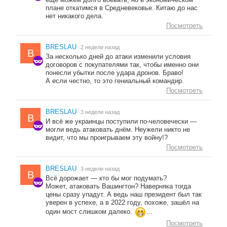
плане откатимся в Средневековье. Китаю до нас
нет никакого дела.
Посмотреть
BRESLAU
2 недели назад
B
За несколько дней до атаки изменили условия
договоров с покупателями так, чтобы именно они
понесли убытки после удара дронов. Браво!
А если честно, то это гениальный командир.
Посмотреть
BRESLAU
3 недели назад
B
И всё же украинцы поступили по-человечески —
могли ведь атаковать днём. Неужели никто не
видит, что мы проигрываем эту войну!?
Посмотреть
BRESLAU
3 недели назад
B
Всё дорожает — кто бы мог подумать?
Может, атаковать Вашингтон? Наверняка тогда
цены сразу упадут. А ведь наш президент был так
уверен в успехе, а в 2022 году, похоже, зашёл на
один мост слишком далеко.
...
Посмотреть