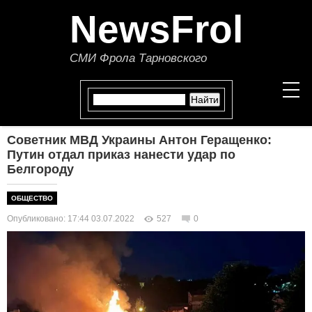
NewsFrol
СМИ Фрола Тарновского
Советник МВД Украины Антон Геращенко:
НОВОСТИ
Путин отдал приказ нанести удар по
Белгороду
СТАТЬИ
ОБЩЕСТВО
ПОЛИТИКА
Опубликовано: 17:44 03.07.2022
527
0
ЭКОНОМИКА
В МИРЕ
ОБЩЕСТВО