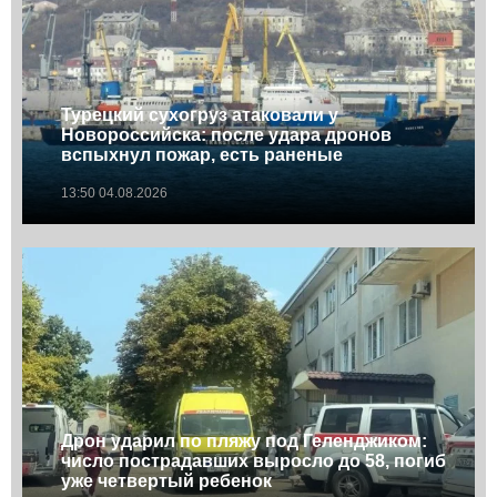
Турецкий сухогруз атаковали у
Новороссийска: после удара дронов
вспыхнул пожар, есть раненые
13:50 04.08.2026
Дрон ударил по пляжу под Геленджиком:
число пострадавших выросло до 58, погиб
уже четвертый ребенок