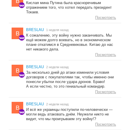
B
Кислая мина Путина была красноречивым
отражением того, что хотел передать президент
Токаев.
Посмотреть
BRESLAU
1 неделя назад
B
К сожалению, эту войну нужно заканчивать. Мы
ещё можем долго воевать, но в экономическом
плане откатимся в Средневековье. Китаю до нас
нет никакого дела.
Посмотреть
BRESLAU
2 недели назад
B
За несколько дней до атаки изменили условия
договоров с покупателями так, чтобы именно они
понесли убытки после удара дронов. Браво!
А если честно, то это гениальный командир.
Посмотреть
BRESLAU
2 недели назад
B
И всё же украинцы поступили по-человечески —
могли ведь атаковать днём. Неужели никто не
видит, что мы проигрываем эту войну!?
Посмотреть