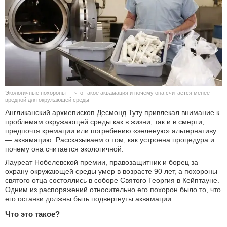
КУЛЬТУРА
НАУКА
СПОРТ
ШОУ-БИЗНЕС
Экологичные похороны — что такое аквамация и почему она считается менее
вредной для окружающей среды
АВТО И МОТО
Англиканский архиепископ Десмонд Туту привлекал внимание к
проблемам окружающей среды как в жизни, так и в смерти,
предпочтя кремации или погребению «зеленую» альтернативу
ЭГОИЗМ
— аквамацию. Рассказываем о том, как устроена процедура и
почему она считается экологичной.
БЛОГ
Лауреат Нобелевской премии, правозащитник и борец за
охрану окружающей среды умер в возрасте 90 лет, а похороны
святого отца состоялись в соборе Святого Георгия в Кейптауне.
Одним из распоряжений относительно его похорон было то, что
его останки должны быть подвергнуты аквамации.
Что это такое?