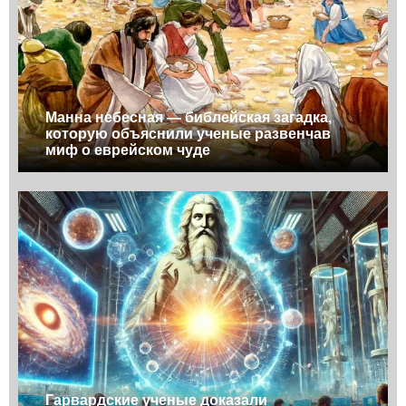
Манна небесная — библейская загадка,
которую объяснили ученые развенчав
миф о еврейском чуде
Гарвардские ученые доказали