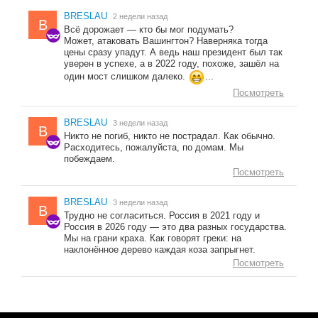
BRESLAU
2 недели назад
B
Всё дорожает — кто бы мог подумать?
Может, атаковать Вашингтон? Наверняка тогда
цены сразу упадут. А ведь наш президент был так
уверен в успехе, а в 2022 году, похоже, зашёл на
один мост слишком далеко.
...
Посмотреть
BRESLAU
3 недели назад
B
Никто не погиб, никто не пострадал. Как обычно.
Расходитесь, пожалуйста, по домам. Мы
побеждаем.
Посмотреть
BRESLAU
3 недели назад
B
Трудно не согласиться. Россия в 2021 году и
Россия в 2026 году — это два разных государства.
Мы на грани краха. Как говорят греки: на
наклонённое дерево каждая коза запрыгнет.
Посмотреть