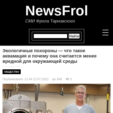
NewsFrol
СМИ Фрола Тарновского
Экологичные похороны — что такое
НОВОСТИ
аквамация и почему она считается менее
вредной для окружающей среды
СТАТЬИ
ОБЩЕСТВО
ПОЛИТИКА
Опубликовано: 12:44 12.07.2022
948
0
ЭКОНОМИКА
В МИРЕ
ОБЩЕСТВО