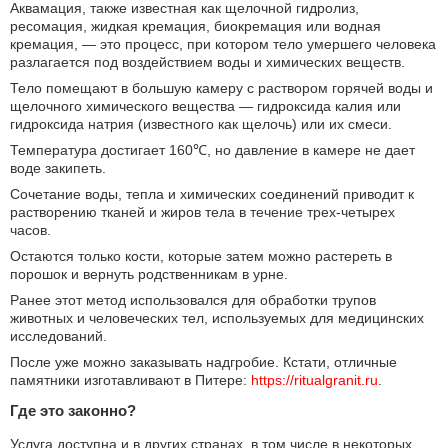
Аквамация, также известная как щелочной гидролиз,
ресомация, жидкая кремация, биокремация или водная
кремация, — это процесс, при котором тело умершего человека
разлагается под воздействием воды и химических веществ.
Тело помещают в большую камеру с раствором горячей воды и
щелочного химического вещества — гидроксида калия или
гидроксида натрия (известного как щелочь) или их смеси.
Температура достигает 160℃, но давление в камере не дает
воде закипеть.
Сочетание воды, тепла и химических соединений приводит к
растворению тканей и жиров тела в течение трех-четырех
часов.
Остаются только кости, которые затем можно растереть в
порошок и вернуть родственникам в урне.
Ранее этот метод использовался для обработки трупов
животных и человеческих тел, используемых для медицинских
исследований.
После уже можно заказывать надгробие. Кстати, отличные
памятники изготавливают в Питере:
https://ritualgranit.ru
.
Где это законно?
Услуга доступна и в других странах, в том числе в некоторых